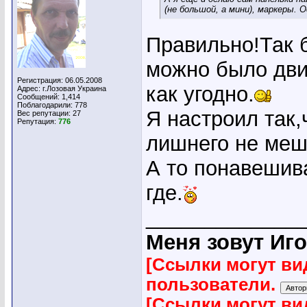
(не большой, а мини), маркеры. 
Правильно!Так 
можно было дви
Регистрация: 06.05.2008
как угодно.
Адрес: г.Лозовая Украина
Сообщений: 1,414
Поблагодарили: 778
Я настроил так,
Вес репутации:
27
Репутация:
776
лишнего не меш
А то понавешива
где.
_____________
Меня зовут Иго
[Ссылки могут ви
пользователи.
[Ссылки могут ви