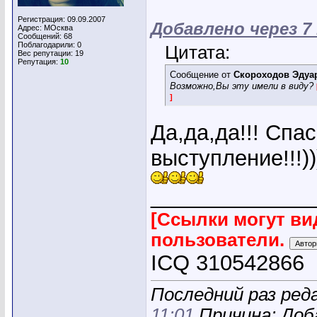
Регистрация: 09.09.2007
Добавлено через 7
Адрес: МОсква
Сообщений: 68
Поблагодарили: 0
Цитата:
Вес репутации:
19
Репутация:
10
Сообщение от
Скороходов Эдуа
Возможно,Вы эту имели в виду?
]
Да,да,да!!! Спа
выступление!!!)))
_____________
[Ссылки могут ви
пользователи.
ICQ 310542866
Последний раз реда
11:01
Причина: Доб