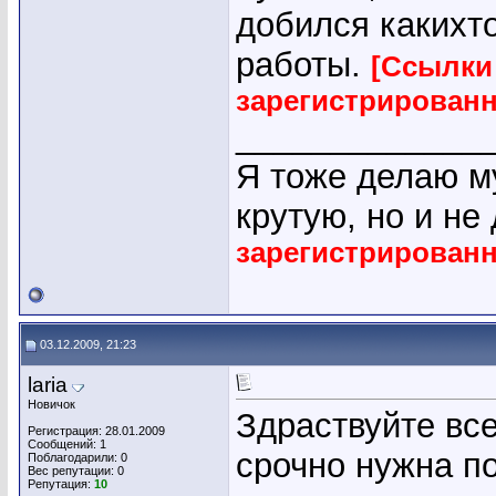
добился какихто
работы.
[Ссылки
зарегистрирован
_____________
Я тоже делаю му
крутую, но и не
зарегистрирован
03.12.2009, 21:23
laria
Новичок
Здраствуйте все
Регистрация: 28.01.2009
Сообщений: 1
срочно нужна п
Поблагодарили: 0
Вес репутации:
0
Репутация:
10