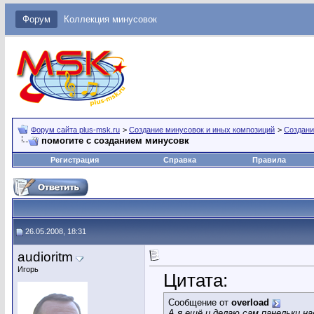
Форум
Коллекция минусовок
Форум сайта plus-msk.ru
>
Создание минусовок и иных композиций
>
Создани
помогите с созданием минусовк
Регистрация
Справка
Правила
26.05.2008, 18:31
audioritm
Игорь
Цитата:
Сообщение от
overload
А я ещё и делаю сам панельки на