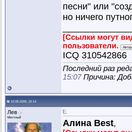
песни" или "соз
но ничего путног
_____________
[Ссылки могут ви
пользователи.
ICQ 310542866
Последний раз реда
15:07
Причина: Доб
10.08.2009, 15:14
Лев
Местный
Алина Best
,