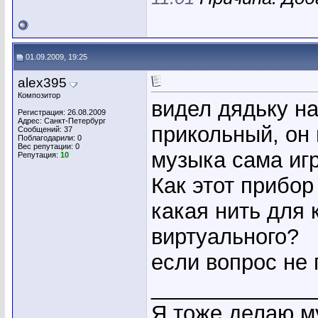
01.09.2009, 19:25
alex395
Композитор
видел дядьку на
Регистрация: 26.08.2009
Адрес: Санкт-Петербург
прикольный, он 
Сообщений: 37
Поблагодарили: 0
Вес репутации:
0
музыка сама игр
Репутация:
10
Как этот прибор
какая нить для 
виртуального?
если вопрос не 
_____________
Я тоже делаю му