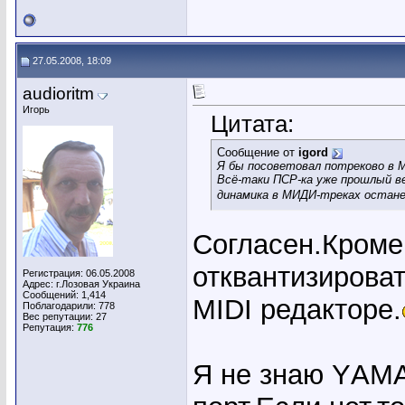
27.05.2008, 18:09
audioritm
Игорь
Цитата:
Сообщение от
igord
Я бы посоветовал потреково в 
Всё-таки ПСР-ка уже прошлый ве
динамика в МИДИ-треках остане
Согласен.Кроме
отквантизирова
Регистрация: 06.05.2008
Адрес: г.Лозовая Украина
Сообщений: 1,414
MIDI редакторе.
Поблагодарили: 778
Вес репутации:
27
Репутация:
776
Я не знаю YАMA