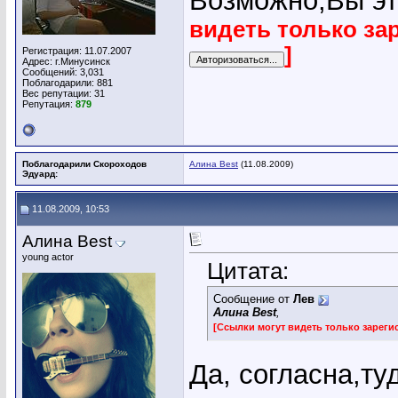
Возможно,Вы эт
видеть только за
]
Регистрация: 11.07.2007
Адрес: г.Минусинск
Сообщений: 3,031
Поблагодарили: 881
Вес репутации:
31
Репутация:
879
Поблагодарили Скороходов
Алина Best
(11.08.2009)
Эдуард:
11.08.2009, 10:53
Алина Best
young actor
Цитата:
Сообщение от
Лев
Алина Best
,
[Ссылки могут видеть только зарег
Да, согласна,туд