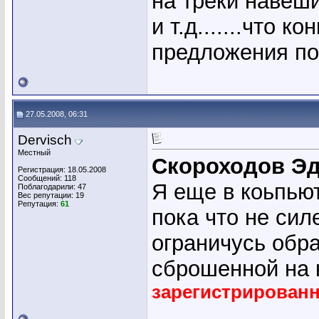
на треки навеш
и т.д.......что 
предложения по
27.05.2008, 06:31
Dervisch
Местный
Скороходов Э
Регистрация: 18.05.2008
Сообщений: 118
Я еще в коьпью
Поблагодарили: 47
Вес репутации:
19
Репутация:
61
пока что не сил
ограничусь обр
сброшенной на 
зарегистрирован