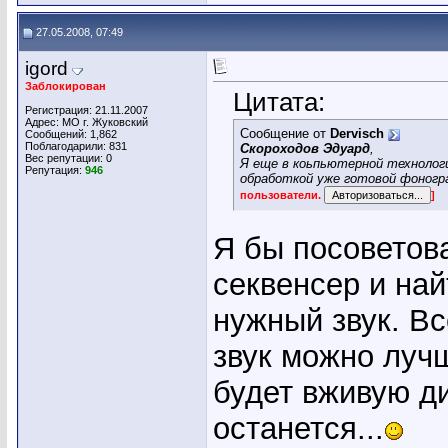
27.05.2008, 07:49
igord
Заблокирован
Цитата:
Регистрация: 21.11.2007
Адрес: МО г. Жуковский
Сообщение от
Dervisch
Сообщений: 1,862
Поблагодарили: 831
Скороходов Эдуард
,
Вес репутации:
0
Я еще в коьпьютерной технологи
Репутация:
946
обработкой уже готовой фоногр
пользователи.
]
Я бы посоветов
секвенсер и най
нужный звук. В
звук можно лучш
будет вживую д
останется...