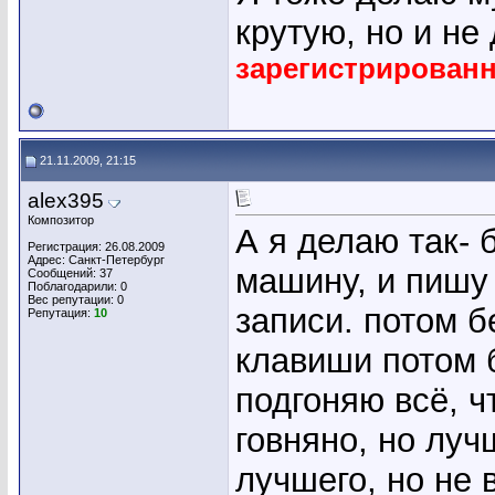
крутую, но и не
зарегистрирован
21.11.2009, 21:15
alex395
Композитор
А я делаю так- 
Регистрация: 26.08.2009
Адрес: Санкт-Петербург
машину, и пишу 
Сообщений: 37
Поблагодарили: 0
Вес репутации:
0
записи. потом б
Репутация:
10
клавиши потом 
подгоняю всё, ч
говняно, но луч
лучшего, но не 