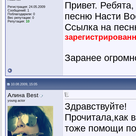
Привет. Ребята,
Регистрация: 24.05.2009
Сообщений: 1
песню Насти Вос
Поблагодарили: 0
Вес репутации:
0
Репутация:
10
Ссылка на песн
зарегистрирован
Заранее огромн
10.08.2009, 15:05
Алина Best
young actor
Здравствуйте!
Прочитала,как 
тоже помощи поп