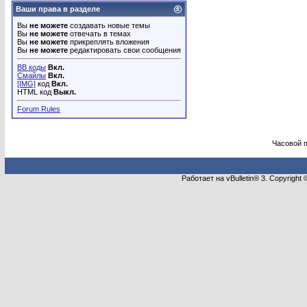
Ваши права в разделе
Вы
не можете
создавать новые темы
Вы
не можете
отвечать в темах
Вы
не можете
прикреплять вложения
Вы
не можете
редактировать свои сообщения
BB коды
Вкл.
Смайлы
Вкл.
[IMG]
код
Вкл.
HTML код
Выкл.
Forum Rules
Часовой 
Работает на vBulletin® 3. Copyright 