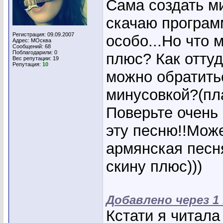
Сама создать ми
скачаю програм
Регистрация: 09.09.2007
особо...Но что 
Адрес: МОсква
Сообщений: 68
Поблагодарили: 0
плюс? Как оттуд
Вес репутации:
19
Репутация:
10
можно обратить
минусовкой?(пл
Поверьте очень
эту песню!!Може
армянская песн
скину плюс)))
Добавлено через 1
Кстати я читала