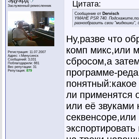
Эдуард
Цитата:
Заслуженный ремесленник
Сообщение от
Dervisch
YMAHE PSR 740. Подскажите,пож
разнообразить свои "мидюшки",
Ну,разве что о
комп микс,или 
Регистрация: 11.07.2007
Адрес: г.Минусинск
сбросом,а зате
Сообщений: 3,031
Поблагодарили: 881
Вес репутации:
31
программе-реда
Репутация:
879
понятный:какое
ли применятся о
или её звуками 
секвенсоре,или
экспортировать 