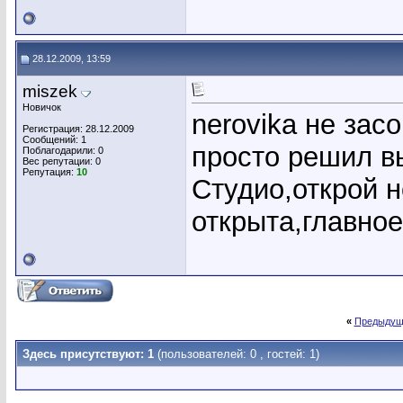
28.12.2009, 13:59
miszek
Новичок
nerovika не зас
Регистрация: 28.12.2009
Сообщений: 1
просто решил в
Поблагодарили: 0
Вес репутации:
0
Репутация:
10
Студио,открой н
открыта,главное 
«
Предыдущ
Здесь присутствуют: 1
(пользователей: 0 , гостей: 1)