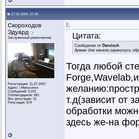
27.05.2008, 07:38
Скороходов
Эдуард
Цитата:
Заслуженный ремесленник
Сообщение от
Dervisch
думаю для начала ограничусь об
Тогда любой ст
Forge,Wavelab,и
Регистрация: 11.07.2007
желанию:простр
Адрес: г.Минусинск
Сообщений: 3,031
Поблагодарили: 881
т.д(зависит от
Вес репутации:
31
Репутация:
879
обработки можн
здесь же-на фо