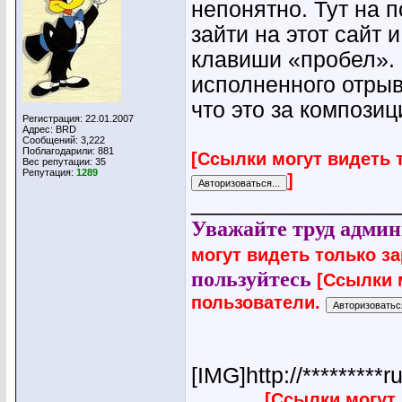
непонятно. Тут на 
зайти на этот сайт
клавиши «пробел».
исполненного отрыв
что это за композиц
Регистрация: 22.01.2007
Адрес: BRD
Сообщений: 3,222
Поблагодарили: 881
[Ссылки могут видеть 
Вес репутации:
35
Репутация:
1289
]
________________
Уважайте труд админ
могут видеть только з
пользуйтесь
[Ссылки 
пользователи.
[IMG]http://*********r
[Ссылки могут