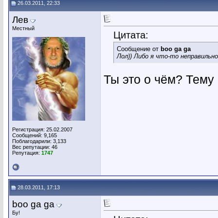
26.03.2011, 22:33
Лев
Местный
Цитата:
Сообщение от
boo ga ga
Лол)) Либо я что-то неправильно
Ты это о чём? Тему
Регистрация: 25.02.2007
Сообщений: 9,165
Поблагодарили: 3,133
Вес репутации:
46
Репутация:
1747
28.03.2011, 17:13
boo ga ga
Бу!