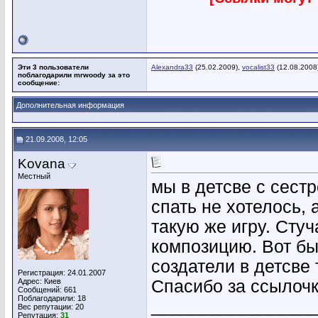
Эти 3 пользователи
Alexandra33
(25.02.2009),
vocalist33
(12.08.2008
поблагодарили mrwoody за это
сообщение:
Дополнительная информация
21.09.2008, 12:05
Kovana
Местный
мы в детсве с сестр
спать не хотелось,
такую же игру. Стуч
композицию. Вот бы т
создатели в детсве
Регистрация: 24.01.2007
Адрес: Киев
Спасибо за ссылоч
Сообщений: 661
Поблагодарили: 18
________________
Вес репутации:
20
Репутация:
31