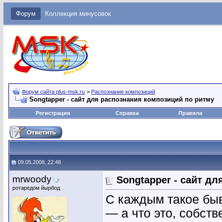
Форум
Коллекция минусовок
Форум сайта plus-msk.ru
>
Распознание композиций
Songtapper - сайт для распознания композиций по ритму
Регистрация
Справка
Правила
09.05.2008, 22:48
mrwoody
Songtapper - сайт д
ротаредом йырбод
С каждым такое быв
— а что это, собств