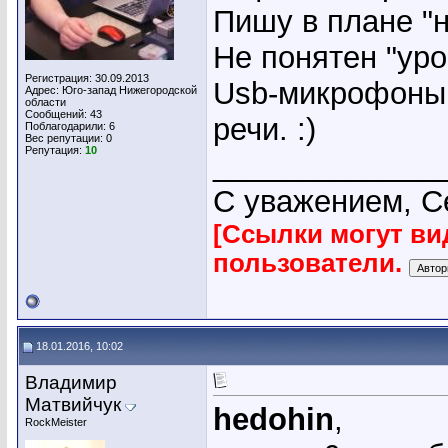
Пишу в плане "
Не понятен "уро
Регистрация: 30.09.2013
Usb-микрофоны 
Адрес: Юго-запад Нижегородской
области
Сообщений: 43
речи. :)
Поблагодарили: 6
Вес репутации:
0
Репутация:
10
_____________
С уважением, С
[Ссылки могут ви
пользователи.
18.01.2016, 10:02
Владимир
Матвийчук
hedohin
,
RockMeister