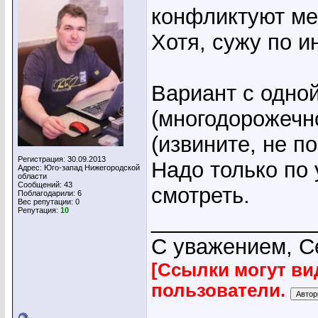
конфликтуют ме
Хотя, сужу по 
Вариант с одно
(многодорожечн
(извините, не п
Регистрация: 30.09.2013
Надо только по
Адрес: Юго-запад Нижегородской
области
Сообщений: 43
смотреть.
Поблагодарили: 6
Вес репутации:
0
Репутация:
10
_____________
С уважением, С
[Ссылки могут ви
пользователи.