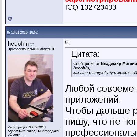
ICQ 132723403
18.01.2016, 16:52
hedohin
Профессиональный дилетант
Цитата:
Сообщение от
Владимир Матвий
hedohin
,
как эти 6 штук будут между со
Любой современ
приложений.
Чтобы дальше р
пишу, что не по
Регистрация: 30.09.2013
профессиональн
Адрес: Юго-запад Нижегородской
области