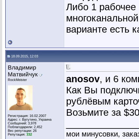
Либо 1 рабочее
многоканальной 
варианте есть к
18.09.2015, 12:03
Владимир
Матвийчук
anosov
, и 6 ко
RockMeister
Как Вы подключ
рублёвым карто
Возьмите за $3
Регистрация: 16.02.2007
Адрес: г. Ватутино, Украина
_____________
Сообщений: 3,978
Поблагодарили: 2,452
Вес репутации:
26
мои минусовки, зака
Репутация:
332