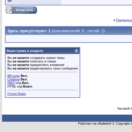
«
Предыдущ
Здесь присутствуют: 1
(пользователей: 0 , гостей: 1)
Ваши права в разделе
Вы
не можете
создавать новые темы
Вы
не можете
отвечать в темах
Вы
не можете
прикреплять вложения
Вы
не можете
редактировать свои сообщения
BB коды
Вкл.
Смайлы
Вкл.
[IMG]
код
Вкл.
HTML код
Выкл.
Forum Rules
Часовой 
Работает на vBulletin® 3. Copyright 