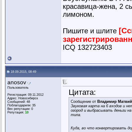
красавица-жена, 2 сы
лимоном.
[Сс
Пишите и шлите
зарегистрирован
ICQ 132723403
18.09.2015, 08:49
anosov
Пользователь
Цитата:
Регистрация: 09.11.2012
Адрес: Новосибирск
Сообщение от
Владимир Матвий
Сообщений: 48
Поблагодарили: 35
Звуковая карта на 6 входов и н
Вес репутации:
0
огород и выбрасывать деньги на
Репутация:
10
типа.
Куда, во что конвертировать д