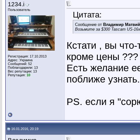
1234.i
Пользователь
Цитата:
Сообщение от
Владимир Матвий
Возьмите за $300 Tascam US-16x
Кстати , вы что
кроме цены ???
Регистрация: 17.10.2013
Адрес: Украина
Сообщений: 52
Есть желание ее
Поблагодарили: 13
Вес репутации:
13
Репутация:
10
поближе узнать.
PS. если я "сор
16.01.2016, 20:19