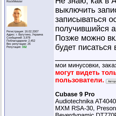
Не знаю, как в 
RockMeister
выключить запи
записываться о
получившийся а
Регистрация: 16.02.2007
Адрес: г. Ватутино, Украина
Позже можно вк
Сообщений: 3,978
Поблагодарили: 2,452
Вес репутации:
26
будет писаться 
Репутация:
332
_____________
мои минусовки, зака
могут видеть тол
пользователи.
Cubase 9 Pro
Audiotechnika AT4040
MXM RSA-30, Presonu
Beyerdynamic DT770