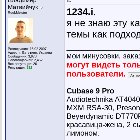
Владимир
Матвийчук
1234.i
,
RockMeister
я не знаю эту к
темы как подхо
_____________
Регистрация: 16.02.2007
Адрес: г. Ватутино, Украина
мои минусовки, зака
Сообщений: 3,978
Поблагодарили: 2,452
могут видеть тол
Вес репутации:
26
Репутация:
332
пользователи.
Cubase 9 Pro
Audiotechnika AT4040
MXM RSA-30, Presonu
Beyerdynamic DT770
красавица-жена, 2 сы
лимоном.