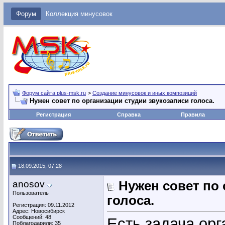
Форум
Коллекция минусовок
Форум сайта plus-msk.ru
>
Создание минусовок и иных композиций
Нужен совет по организации студии звукозаписи голоса.
Регистрация
Справка
Правила
18.09.2015, 07:28
anosov
Нужен совет по 
Пользователь
голоса.
Регистрация: 09.11.2012
Адрес: Новосибирск
Сообщений: 48
Есть задача орг
Поблагодарили: 35