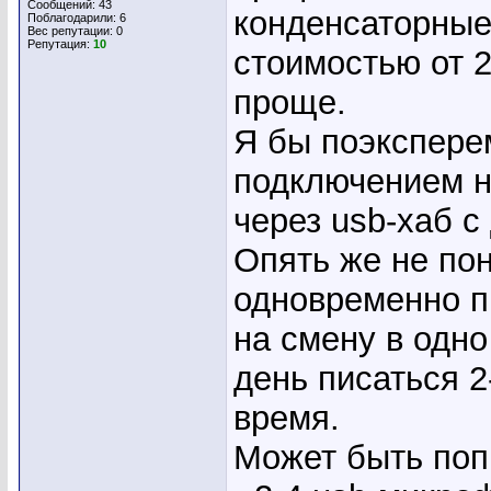
Сообщений: 43
конденсаторные
Поблагодарили: 6
Вес репутации:
0
Репутация:
10
стоимостью от 2
проще.
Я бы поэкспере
подключением н
через usb-хаб с
Опять же не пон
одновременно п
на смену в одно
день писаться 2
время.
Может быть поп