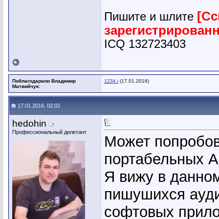
[Сс
Пишите и шлите
зарегистрирован
ICQ 132723403
Поблагодарили Владимир
1234.i
(17.01.2016)
Матвийчук:
17.01.2016, 02:02
hedohin
Профессиональный дилетант
Может попробов
портабельных A
Я вижу в данно
пишушихся аудио
софтовых прило