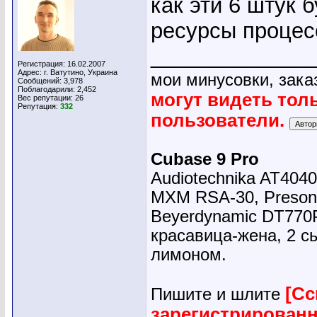
как эти 6 штук 
ресурсы процес
_____________
Регистрация: 16.02.2007
Адрес: г. Ватутино, Украина
мои минусовки, зака
Сообщений: 3,978
Поблагодарили: 2,452
могут видеть тол
Вес репутации:
26
Репутация:
332
пользователи.
Cubase 9 Pro
Audiotechnika AT4040
MXM RSA-30, Presonu
Beyerdynamic DT770
красавица-жена, 2 сы
лимоном.
[Сс
Пишите и шлите
зарегистрирован