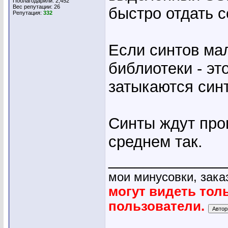
Поблагодарили: 2,452
Вес репутации:
26
быстро отдать с
Репутация:
332
Если синтов ма
библиотеки - эт
затыкаются син
Синты ждут проц
среднем так.
_____________
мои минусовки, зака
могут видеть тол
пользователи.