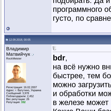
подбирать. Да и 
программного о
густо, по сравн
12.09.2018, 00:05
Владимир
Матвийчук
bdr
,
RockMeister
на всё нужно в
быстрее, тем б
можно загрузить
Регистрация: 16.02.2007
Адрес: г. Ватутино, Украина
и обработки мо
Сообщений: 3,978
Поблагодарили: 2,452
Вес репутации:
26
в железе может 
Репутация:
332