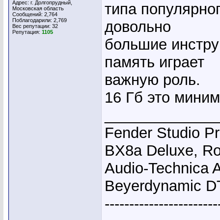
Адрес: г. Долгопрудный,
типа популярног
Московская область
Сообщений: 2,764
Поблагодарили: 2,769
довольно
Вес репутации:
32
Репутация:
1105
большие инстру
память играет
важную роль.
16 Гб это миним
_____________
Fender Studio P
BX8a Deluxe, Ro
Audio-Technica 
Beyerdynamic D
-----------------------