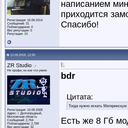
написанием мину
приходится замо
Регистрация: 16.06.2014
Спасибо!
Сообщений: 31
Поблагодарили: 0
Вес репутации:
0
Репутация:
10
12.09.2018, 12:50
ZR Studio
Не профи, но кое что умею
bdr
Цитата:
Тогда нужно искать Материнскую 
Регистрация: 10.08.2008
Адрес: г. Долгопрудный,
Московская область
Есть же 8 Гб мо
Сообщений: 2,764
Поблагодарили: 2,769
Вес репутации:
32