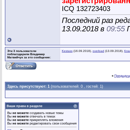
зарегистрирован
ICQ 132723403
Последний раз ре
13.09.2018 в
09:55
П
Эти 3 пользователи
Kestass
(16.09.2018),
overload
(13.09.2018),
Кла
поблагодарили Владимир
Матвийчук за это сообщение:
«
Предыдущ
Здесь присутствуют: 1
(пользователей: 0 , гостей: 1)
Ваши права в разделе
Вы
не можете
создавать новые темы
Вы
не можете
отвечать в темах
Вы
не можете
прикреплять вложения
Вы
не можете
редактировать свои сообщения