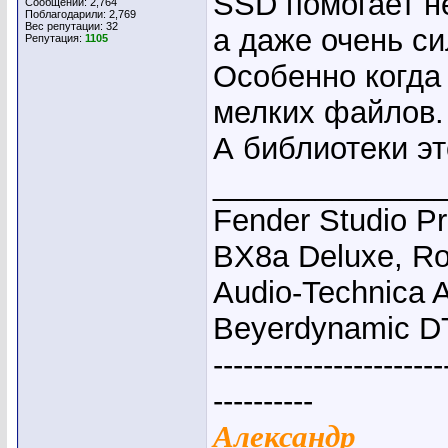
SSD помогает не
Сообщений: 2,764
Поблагодарили: 2,769
Вес репутации:
32
а даже очень с
Репутация:
1105
Особенно когда
мелких файлов.
А библиотеки эт
_____________
Fender Studio P
BX8a Deluxe, Ro
Audio-Technica 
Beyerdynamic D
-----------------------
----------
Александр