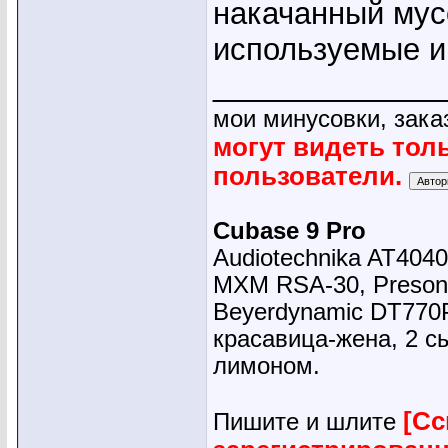
накачанный мус
используемые и
_____________
мои минусовки, зака
могут видеть тол
пользователи.
Cubase 9 Pro
Audiotechnika AT4040
MXM RSA-30, Presonu
Beyerdynamic DT770
красавица-жена, 2 сы
лимоном.
[Сс
Пишите и шлите