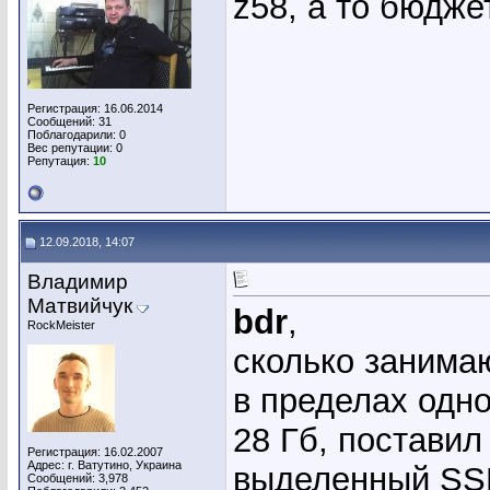
z58, a то бюдже
Регистрация: 16.06.2014
Сообщений: 31
Поблагодарили: 0
Вес репутации:
0
Репутация:
10
12.09.2018, 14:07
Владимир
Матвийчук
bdr
,
RockMeister
сколько занима
в пределах одно
28 Гб, поставил
Регистрация: 16.02.2007
Адрес: г. Ватутино, Украина
выделенный SSD
Сообщений: 3,978