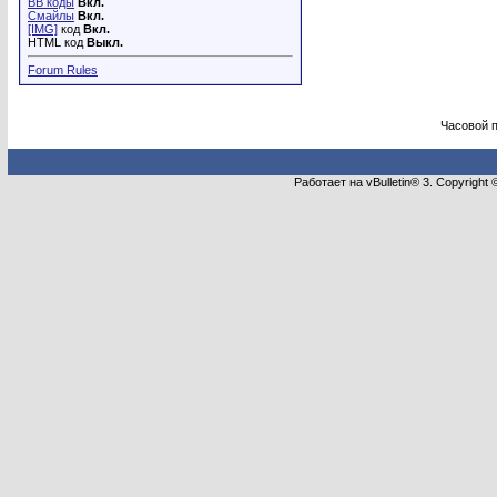
BB коды
Вкл.
Смайлы
Вкл.
[IMG]
код
Вкл.
HTML код
Выкл.
Forum Rules
Часовой 
Работает на vBulletin® 3. Copyright 