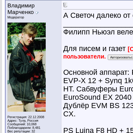
Владимир
Марченко
А Светоч далеко от
Модератор
________________
Филипп Ньюэл веле
Для писем и газет
[
пользователи.
Основной аппарат: 
EVP-X 12 + Synq 1k
HT. Сабвуферы Eur
EuroSound EX 2040
Дублёр EVM BS 123 
CX.
Регистрация: 22.12.2008
Адрес: Тула, Россия
Сообщений: 10,068
Поблагодарили: 8,481
PS Luina F8 HD + 15
Вес репутации:
32