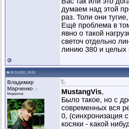
Вас так или это до
думаем над этой п
раз. Толи они тугие,
Ещё проблема в том 
явно о такой нагруз
светоч отдельно ли
линию 380 и целых
09.10.2012, 20:52
Владимир
Марченко
MustangVis
,
Модератор
Было такое, но с д
современных вся ре
0, (синхронизация 
косяки - какой нибу