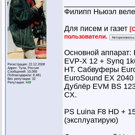
________________
Филипп Ньюэл веле
Для писем и газет
[
пользователи.
Основной аппарат: 
EVP-X 12 + Synq 1k
Регистрация: 22.12.2008
HT. Сабвуферы Eur
Адрес: Тула, Россия
Сообщений: 10,068
Поблагодарили: 8,481
EuroSound EX 2040
Вес репутации:
32
Репутация:
449
Дублёр EVM BS 123 
CX.
PS Luina F8 HD + 15
(эксплуатирую)