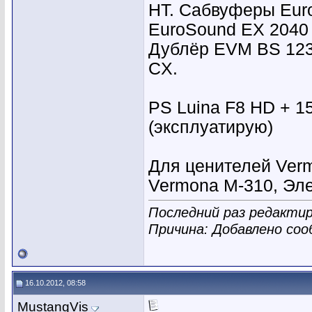
HT. Сабвуферы Eur
EuroSound EX 2040
Дублёр EVM BS 123 
CX.
PS Luina F8 HD + 15
(эксплуатирую)
Для ценителей Verm
Vermona M-310, Эл
Последний раз редактир
Причина: Добавлено со
16.10.2012, 08:58
MustangVis