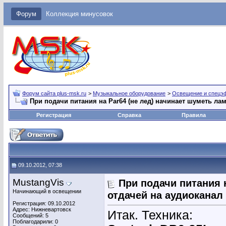
Форум
Коллекция минусовок
Форум сайта plus-msk.ru
>
Музыкальное оборудование
>
Освещение и спецэ
При подачи питания на Par64 (не лед) начинает шуметь ла
Регистрация
Справка
Правила
09.10.2012, 07:38
MustangVis
При подачи питания 
Начинающий в освещении
отдачей на аудиоканал
Регистрация: 09.10.2012
Адрес: Нижневартовск
Итак. Техника:
Сообщений: 5
Поблагодарили: 0