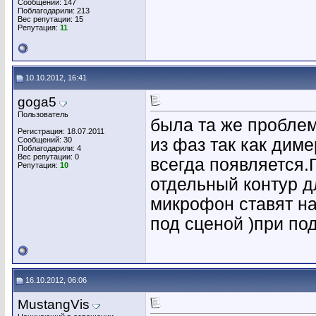
Сообщений: 147
Поблагодарили: 213
Вес репутации:
15
Репутация:
11
10.10.2012, 16:41
goga5
Пользователь
была та же проблем
Регистрация: 18.07.2011
Сообщений: 30
из фаз так как дим
Поблагодарили: 4
Вес репутации:
0
всегда появляется
Репутация:
10
отдельный контур д
микрофон ставят н
под сценой )при по
16.10.2012, 06:06
MustangVis