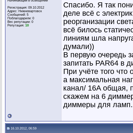
Начинающий в освещении
Спасибо. Я так пони
Регистрация: 09.10.2012
Адрес: Нижневартовск
деле всё с электри
Сообщений: 5
Поблагодарили: 0
реорганизации света
Вес репутации:
0
Репутация:
10
всё билось статиче
линиям шла напруга
думали))
В первую очередь з
запитать PAR64 в д
При учёте того что 
а максимальная на
канал/ 16A общая, 
скажем на 6 диммер
диммеры для ламп.
16.10.2012, 06:59