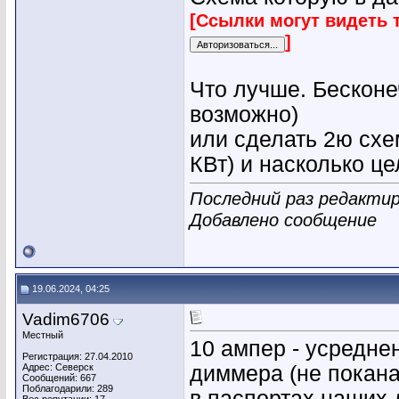
[Ссылки могут видеть 
]
Что лучше. Бесконе
возможно)
или сделать 2ю схе
КВт) и насколько ц
Последний раз редактир
Добавлено сообщение
19.06.2024, 04:25
Vadim6706
Местный
10 ампер - усреднен
Регистрация: 27.04.2010
Адрес: Северск
диммера (не покана
Сообщений: 667
Поблагодарили: 289
в паспортах наших 