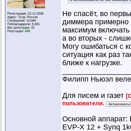
Не спасёт, во перв
Регистрация: 22.12.2008
Адрес: Тула, Россия
диммера примерно 2
Сообщений: 10,068
Поблагодарили: 8,481
Вес репутации:
32
максимум включать 
Репутация:
449
а во вторых - слиш
Могу ошибаться с к
ситуация как раз т
ближе к нагрузке.
________________
Филипп Ньюэл веле
Для писем и газет
[
пользователи.
Основной аппарат: 
EVP-X 12 + Synq 1k