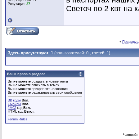
Вес репутации:
17
Репутация:
27
Светоч по 2 квт на к
«
Предыдущ
Здесь присутствуют: 1
(пользователей: 0 , гостей: 1)
Ваши права в разделе
Вы
не можете
создавать новые темы
Вы
не можете
отвечать в темах
Вы
не можете
прикреплять вложения
Вы
не можете
редактировать свои сообщения
BB коды
Вкл.
Смайлы
Вкл.
[IMG]
код
Вкл.
HTML код
Выкл.
Forum Rules
Часовой 