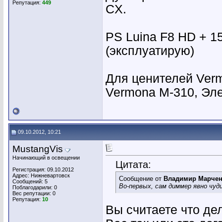
Репутация:
449
CX.
PS Luina F8 HD + 15
(эксплуатирую)
Для ценителей Verm
Vermona M-310, Эл
09.10.2012, 10:21
MustangVis
Начинающий в освещении
Цитата:
Регистрация: 09.10.2012
Адрес: Нижневартовск
Сообщение от
Владимир Марче
Сообщений: 5
Во-первых, сам диммер явно чуд
Поблагодарили: 0
Вес репутации:
0
Репутация:
10
Вы считаете что де