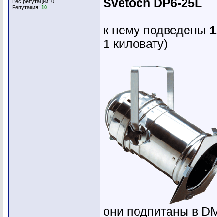
Svetoch DP6-25L
Вес репутации:
0
Репутация:
10
к нему подведены
1
1 киловату)
они подпитаны в D