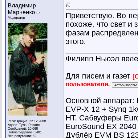
Владимир
Марченко
Приветствую. Во-пе
Модератор
похоже, что свет и 
фазам распределена
этого.
________________
Филипп Ньюэл веле
Для писем и газет
[
пользователи.
Основной аппарат: 
EVP-X 12 + Synq 1k
HT. Сабвуферы Eur
Регистрация: 22.12.2008
EuroSound EX 2040
Адрес: Тула, Россия
Сообщений: 10,068
Поблагодарили: 8,481
Дублёр EVM BS 123 
Вес репутации:
32