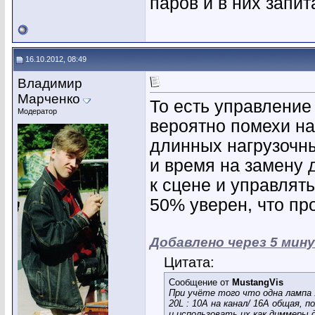
паров и в них запи
16.10.2012, 08:49
Владимир
Марченко
То есть управление
Модератор
вероятно помехи на
длинных нагрузочны
и время на замену 
к сцене и управлят
50% уверен, что пр
Добавлено через 5 мин
Цитата:
Сообщение от
MustangVis
При учёте того что одна лампа 
20L : 10A на канал/ 16A общая, 
и использовать их как диммеры 