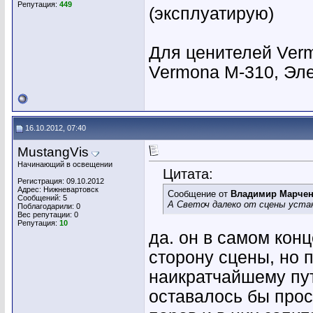
Репутация:
449
(эксплуатирую)
Для ценителей Verm
Vermona M-310, Эл
16.10.2012, 07:40
MustangVis
Начинающий в освещении
Цитата:
Регистрация: 09.10.2012
Адрес: Нижневартовск
Сообщение от
Владимир Марче
Сообщений: 5
А Светоч далеко от сцены уста
Поблагодарили: 0
Вес репутации:
0
Репутация:
10
да. он в самом конц
сторону сцены, но 
наикратчайшему пут
оставалось бы прос