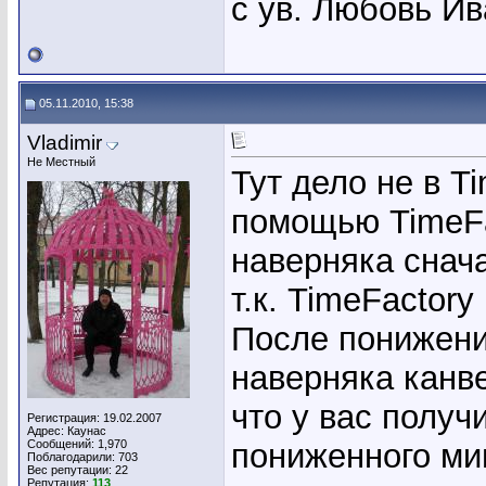
с ув. Любовь И
05.11.2010, 15:38
Vladimir
Не Местный
Тут дело не в Ti
помощью TimeFa
наверняка снач
т.к. TimeFactor
После понижени
наверняка канв
что у вас получил
Регистрация: 19.02.2007
Адрес: Каунас
Сообщений: 1,970
пониженного мину
Поблагодарили: 703
Вес репутации:
22
Репутация:
113