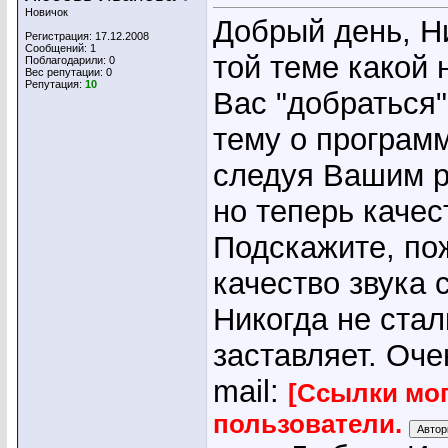
Новичок
Добрый день, Ни
Регистрация: 17.12.2008
Сообщений: 1
той теме какой 
Поблагодарили: 0
Вес репутации:
0
Репутация:
10
Вас "добраться
тему о программ
следуя Вашим р
но теперь качест
Подскажите, по
качество звука 
Никогда не стал
заставляет. Оче
mail:
[Ссылки мог
пользователи.