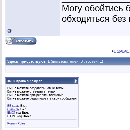
Могу обойтись б
обходиться без
«
Предыдущ
Здесь присутствуют: 1
(пользователей: 0 , гостей: 1)
Ваши права в разделе
Вы
не можете
создавать новые темы
Вы
не можете
отвечать в темах
Вы
не можете
прикреплять вложения
Вы
не можете
редактировать свои сообщения
BB коды
Вкл.
Смайлы
Вкл.
[IMG]
код
Вкл.
HTML код
Выкл.
Forum Rules