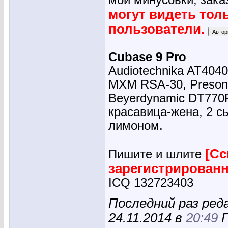
мои минусовки, зака
могут видеть тол
пользователи.
Cubase 9 Pro
Audiotechnika AT4040
MXM RSA-30, Presonu
Beyerdynamic DT770
красавица-жена, 2 сы
лимоном.
[Сс
Пишите и шлите
зарегистрирован
ICQ 132723403
Последний раз ре
24.11.2014 в
20:49
П