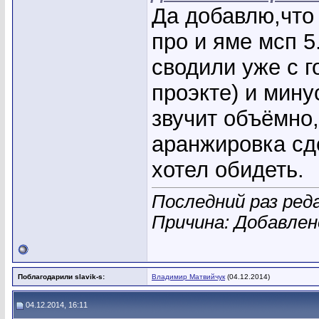
Да добавлю,что
про и яме мсп 
сводили уже с г
проэкте) и мину
звучит объёмно,
аранжировка сд
хотел обидеть.
Последний раз реда
Причина: Добавле
Поблагодарили slavik-s:
Владимир Матвийчук
(04.12.2014)
04.12.2014, 16:11