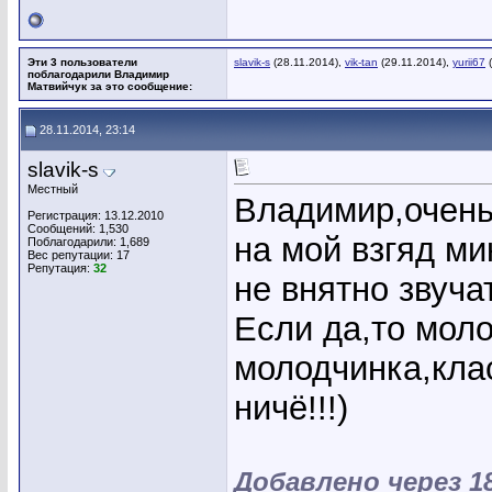
Эти 3 пользователи
slavik-s
(28.11.2014),
vik-tan
(29.11.2014),
yurii67
(
поблагодарили Владимир
Матвийчук за это сообщение:
28.11.2014, 23:14
slavik-s
Местный
Владимир,очень
Регистрация: 13.12.2010
Сообщений: 1,530
на мой взгяд м
Поблагодарили: 1,689
Вес репутации:
17
Репутация:
32
не внятно звуч
Если да,то мол
молодчинка,клас
ничё!!!)
Добавлено через 1