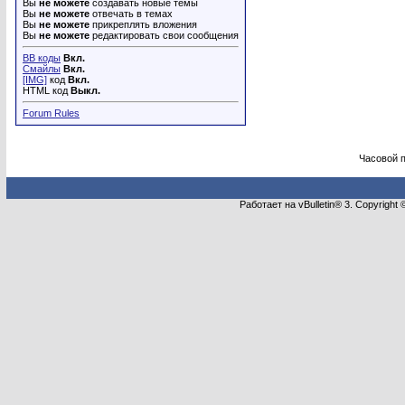
Вы
не можете
создавать новые темы
Вы
не можете
отвечать в темах
Вы
не можете
прикреплять вложения
Вы
не можете
редактировать свои сообщения
BB коды
Вкл.
Смайлы
Вкл.
[IMG]
код
Вкл.
HTML код
Выкл.
Forum Rules
Часовой 
Работает на vBulletin® 3. Copyright 