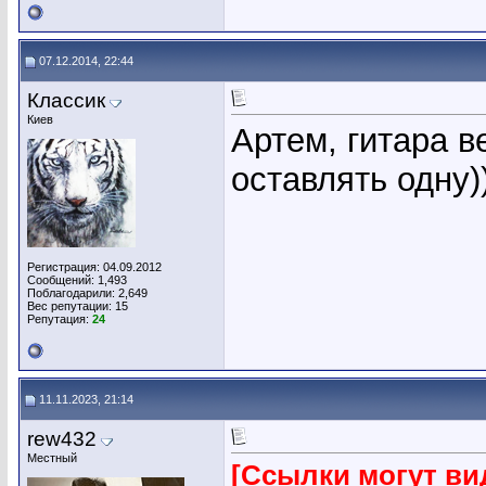
07.12.2014, 22:44
Классик
Киев
Артем, гитара 
оставлять одну)
Регистрация: 04.09.2012
Сообщений: 1,493
Поблагодарили: 2,649
Вес репутации:
15
Репутация:
24
11.11.2023, 21:14
rew432
Местный
[Ссылки могут ви