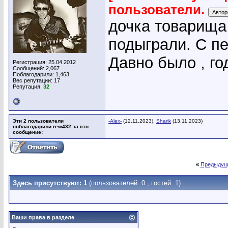
пользователи.
дочка товарища 
подыграли. С пе
Давно было , го
Регистрация: 25.04.2012
Сообщений: 2,067
Поблагодарили: 1,463
Вес репутации:
17
Репутация:
32
Эти 2 пользователи
-Alex-
(12.11.2023),
Sharik
(13.11.2023)
поблагодарили rew432 за это
сообщение:
«
Предыдущ
Здесь присутствуют: 1
(пользователей: 0 , гостей: 1)
Ваши права в разделе