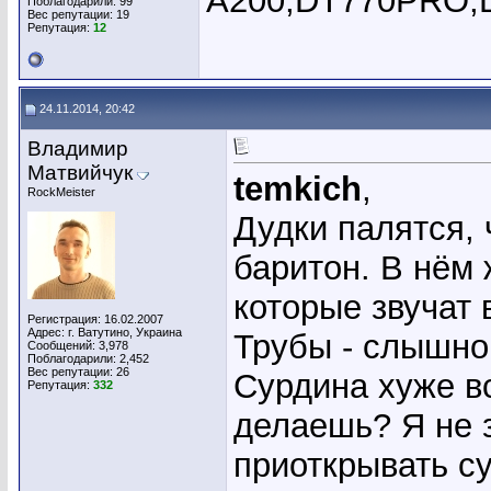
A200,DT770PRO,DT
Поблагодарили: 99
Вес репутации:
19
Репутация:
12
24.11.2014, 20:42
Владимир
Матвийчук
temkich
,
RockMeister
Дудки палятся,
баритон. В нём 
которые звучат 
Регистрация: 16.02.2007
Адрес: г. Ватутино, Украина
Трубы - слышно,
Сообщений: 3,978
Поблагодарили: 2,452
Вес репутации:
26
Сурдина хуже вс
Репутация:
332
делаешь? Я не 
приоткрывать с