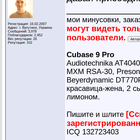
_____________
мои минусовки, зака
Регистрация: 16.02.2007
могут видеть тол
Адрес: г. Ватутино, Украина
Сообщений: 3,978
Поблагодарили: 2,452
пользователи.
Вес репутации:
26
Репутация:
332
Cubase 9 Pro
Audiotechnika AT4040
MXM RSA-30, Presonu
Beyerdynamic DT770
красавица-жена, 2 сы
лимоном.
[Сс
Пишите и шлите
зарегистрирован
ICQ 132723403