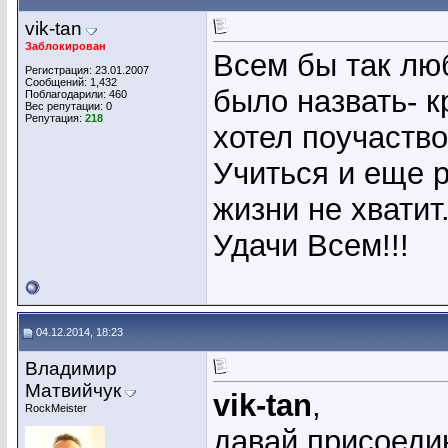
vik-tan
Заблокирован
Всем бы так лю
Регистрация: 23.01.2007
Сообщений: 1,432
было назвать- к
Поблагодарили: 460
Вес репутации:
0
Репутация:
218
хотел поучаств
Учиться и еще р
жизни не хватит
Удачи Всем!!!
04.12.2014, 18:23
Владимир
Матвийчук
vik-tan
,
RockMeister
давай присоеди