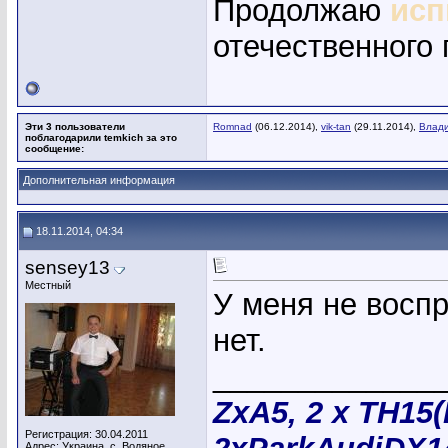
Продолжаю
исп
отечественного 
Эти 3 пользователи
Romnad
(06.12.2014),
vik-tan
(29.11.2014),
Влади
поблагодарили temkich за это
сообщение:
Дополнительная информация
18.11.2014, 04:34
sensey13
Местный
У меня не воспр
нет.
_____________
ZxA5, 2 х TH15
Регистрация: 30.04.2011
Адрес: Украина, с. Водяное