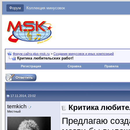
Форум
Коллекция минусовок
Форум сайта plus-msk.ru
>
Создание минусовок и иных композиций
Критика любительских работ!
Регистрация
Справка
Правила
17.11.2014, 23:02
temkich
Критика любите
Местный
Предлагаю созд