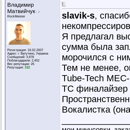
Владимир
Матвийчук
slavik-s
, спасиб
RockMeister
некомпрессиров
Я предлагал выс
сумма была зап
Регистрация: 16.02.2007
Адрес: г. Ватутино, Украина
морочился с ни
Сообщений: 3,978
Поблагодарили: 2,452
Вес репутации:
26
Тем не менее, о
Репутация:
332
Tube-Tech MEC-
ТС финалайзер 
Пространственна
Вокалистка (она
_____________
мои минусовки, зака