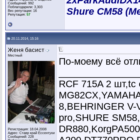
2хParkAudiDX14
Сообщений: 992
Поблагодарили: 3,303
Shure CM58 (Me
Вес репутации:
16
Репутация:
57
20.11.2014, 15:16
Женя басист
Местный
По-моему всё отл
_______________
RCF 715A 2 шт,tc
MG82CX,YAMAHA 
8,BEHRINGER V-
pro,SHURE SM58,
DR880,KorgPA500
Регистрация: 18.04.2008
Адрес: Ставр край Ессентуки
Сообщений: 228