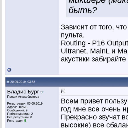
быть?
Зависит от того, чт
пульта.
Routing - P16 Outpu
Ultranet, MainL и M
акустики забирайте 
20.09.2019, 03:38
Владис Бург
Профи Акула бизнеса
Всем привет польз
Регистрация: 03.09.2019
Адрес: Пермь
год мне все очень 
Сообщений: 9
Поблагодарили: 2
Прекрасно звучат во
Вес репутации:
0
Репутация:
5
высокие) все сбала