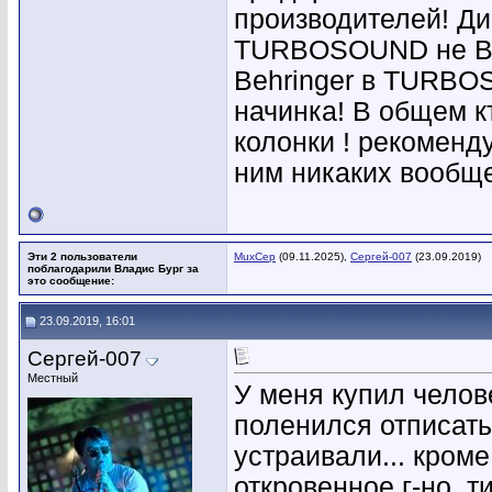
производителей! Ди
TURBOSOUND не Behr
Behringer в TURBOS
начинка! В общем к
колонки ! рекоменду
ним никаких вообще
Эти 2 пользователи
MuxCep
(09.11.2025),
Сергей-007
(23.09.2019)
поблагодарили Владис Бург за
это сообщение:
23.09.2019, 16:01
Сергей-007
Местный
У меня купил челов
поленился отписать
устраивали... кром
откровенное г-но, т