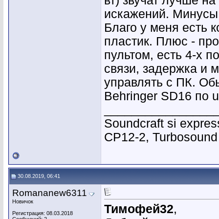
вт) звучат лучше на
искажений. Минусы д
Благо у меня есть 
пластик. Плюс - пр
пультом, есть 4-х 
связи, задержка и 
управлять с ПК. Об
Behringer SD16 по ul
________________
Soundcraft si expres
CP12-2, Turbosound 
30.08.2019, 06:41
Romananew6311
Новичок
Тимофей32
,
Регистрация: 08.03.2018