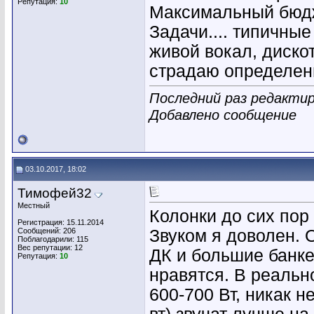
Репутация:
10
Максимальный бюдже
Задачи.... типичные
живой вокал, дискот
страдаю определен
Последний раз редактир
Добавлено сообщение
03.10.2017, 18:02
Тимофей32
Местный
Колонки до сих пор 
Регистрация: 15.11.2014
Сообщений: 206
Звуком я доволен.
Поблагодарили: 115
Вес репутации:
12
ДК и большие банке
Репутация:
10
нравятся. В реальн
600-700 Вт, никак н