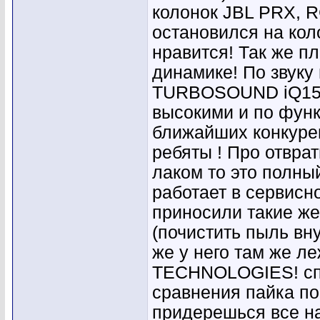
колонок JBL PRX, R
остановился на кол
нравится! Так же п
динамике! По звуку
TURBOSOUND iQ15 н
высокими и по функ
ближайших конкурен
ребяты ! Про отвра
лаком то это полны
работает в сервисн
приносили такие же
(почистить пыль вн
же у него там же л
TECHNOLOGIES! спе
сравнения пайка по
придерешься все на