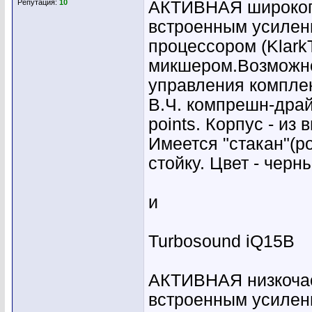
Репутация:
10
АКТИВНАЯ широкопол
встроенным усилен
процессором (Klark
микшером.Возможно
управления комплек
В.Ч. компрешн-драй
points. Корпус - из
Имеется "стакан"(po
стойку. Цвет - черны
и
Turbosound iQ15B
АКТИВНАЯ низкочаст
встроенным усилен