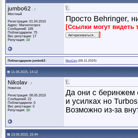
jumbo62
Местный
Просто Behringer, н
Регистрация: 01.04.2010
Адрес: Магнитогорск
[Ссылки могут видеть 
Сообщений: 165
Поблагодарили: 75
]
Вес репутации:
17
Репутация:
10
Поблагодарили jumbo62:
MuxCep
(09.11.2025)
11.06.2015, 14:12
Nikolav
Новичок
Да они с беринжем 
Регистрация: 08.05.2015
Сообщений: 22
и усилках но Turbos
Поблагодарили: 0
Вес репутации:
0
Возможно из-за вну
Репутация:
10
13.06.2015, 15:44