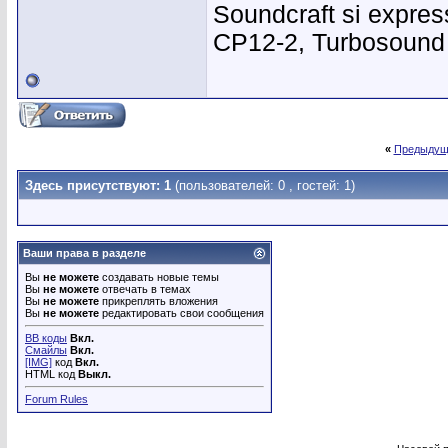
Soundcraft si expres
CP12-2, Turbosound 
«
Предыдущ
Здесь присутствуют: 1
(пользователей: 0 , гостей: 1)
Ваши права в разделе
Вы
не можете
создавать новые темы
Вы
не можете
отвечать в темах
Вы
не можете
прикреплять вложения
Вы
не можете
редактировать свои сообщения
BB коды
Вкл.
Смайлы
Вкл.
[IMG]
код
Вкл.
HTML код
Выкл.
Forum Rules