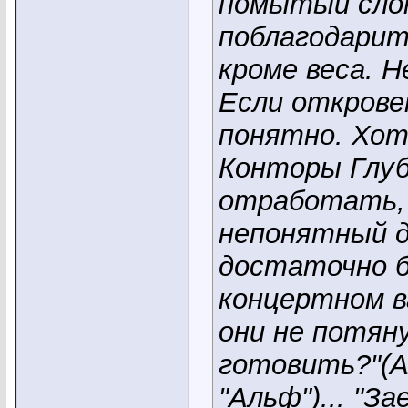
помытый слон
поблагодарит
кроме веса. 
Если открове
понятно. Хот
Конторы Глуб
отработать, 
непонятный д
достаточно б
концертном в
они не потян
готовить?"(А
"Альф")... "З