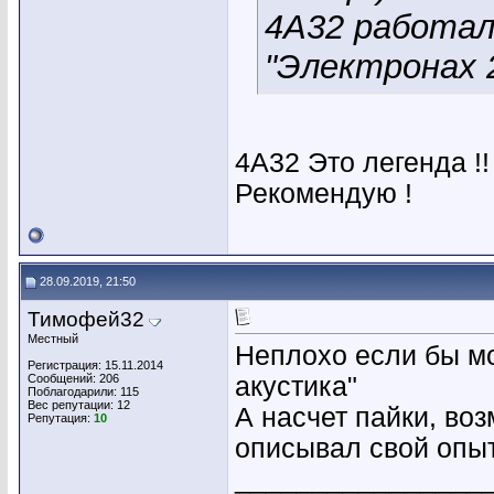
4А32 работали
"Электронах 
4А32 Это легенда !
Рекомендую !
28.09.2019, 21:50
Тимофей32
Местный
Неплохо если бы мо
Регистрация: 15.11.2014
Сообщений: 206
акустика"
Поблагодарили: 115
Вес репутации:
12
А насчет пайки, во
Репутация:
10
описывал свой опыт
________________