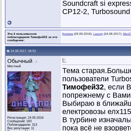
Soundcraft si expres
CP12-2, Turbosound 
Эти 4 пользователи
Kestass
(26.09.2016),
Lazuriy
(24.08.2017),
MuxC
поблагодарили Тимофей32 за это
сообщение:
24.08.2017, 06:52
Обычный
Местный
Тема старая.Больше
пользователи Turbo
Тимофей32
, если 
попрежнему с Вами
Выбираю в ближайше
електровозы елх115р
Регистрация: 24.05.2016
В турбине изначальн
Сообщений: 183
Поблагодарили: 313
пока всё не взорвет
Вес репутации:
11