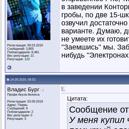
в заведении Контор
гробы, по две 15-ш
озвучил достаточно
варианте. Думаю, д
не умеете их готови
"Заемшись" мы. Заб
Регистрация: 09.03.2010
Сообщений: 3,855
Поблагодарили: 8,481
нибудь "Электронах
Вес репутации:
21
Репутация:
123
24.09.2019, 08:53
Владис Бург
Профи Акула бизнеса
Цитата:
Регистрация: 03.09.2019
Адрес: Пермь
Сообщение о
Сообщений: 9
Поблагодарили: 2
Вес репутации:
0
У меня купил 
Репутация:
5