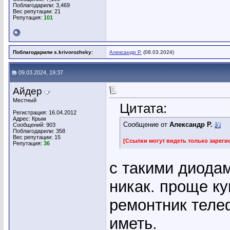
Поблагодарили: 3,469
Вес репутации:
21
Репутация:
101
Поблагодарили s.krivorozhsky:
Александр Р.
(08.03.2024)
09.03.2024, 19:37
Айдер
Местный
Цитата:
Регистрация: 16.04.2012
Адрес: Крым
Сообщение от
Александр Р.
Сообщений: 903
Поблагодарили: 358
Вес репутации:
15
[Ссылки могут видеть только зарег
Репутация:
36
с такими диодам
никак. проще ку
ремонтник теле
иметь.