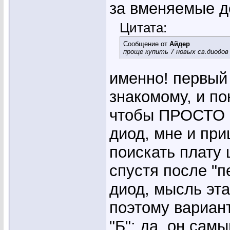
за вменяемые д
Цитата:
Сообщение от
Айдер
проще купить 7 новых св.диодов
именно! первый 
знакомому, и по
чтобы ПРОСТО 
диод, мне и пр
поискать плату 
спустя после "п
диод, мысль эт
поэтому вариант
"Б": да, он сам