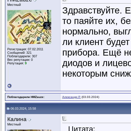
Местный
Здравствуйте. Е
то паяйте их, б
нормально, выгл
ли клиент будет
Регистрация: 07.02.2011
прибора. Ещё н
Сообщений: 321
Поблагодарили: 307
Вес репутации:
0
диодов и лицево
Репутация:
9
некоторым сниж
Поблагодарили HMZauze:
Александр Р.
(03.03.2024)
06.03.2024, 15:58
Калина
Местный
Цитата: