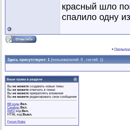
красный шло по
спалило одну из
«
Предыдущ
Здесь присутствуют: 1
(пользователей: 0 , гостей: 1)
Ваши права в разделе
Вы
не можете
создавать новые темы
Вы
не можете
отвечать в темах
Вы
не можете
прикреплять вложения
Вы
не можете
редактировать свои сообщения
BB коды
Вкл.
Смайлы
Вкл.
[IMG]
код
Вкл.
HTML код
Выкл.
Forum Rules