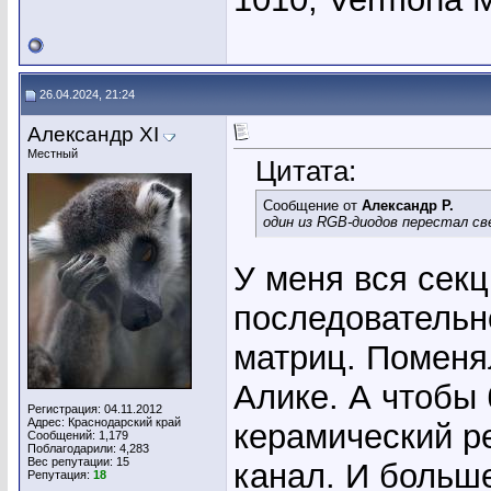
26.04.2024, 21:24
Александр XI
Местный
Цитата:
Сообщение от
Александр Р.
один из RGB-диодов перестал с
У меня вся секц
последовательн
матриц. Поменял
Алике. А чтобы
Регистрация: 04.11.2012
Адрес: Краснодарский край
керамический ре
Сообщений: 1,179
Поблагодарили: 4,283
Вес репутации:
15
канал. И больше
Репутация:
18