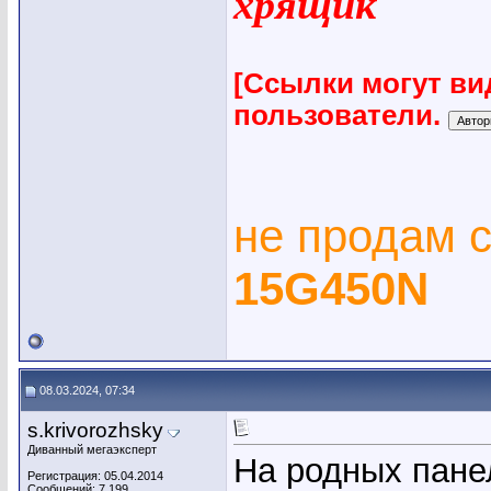
хрящик
[Ссылки могут ви
пользователи.
не продам 
15G450N
08.03.2024, 07:34
s.krivorozhsky
Диванный мегаэксперт
На родных пане
Регистрация: 05.04.2014
Сообщений: 7,199