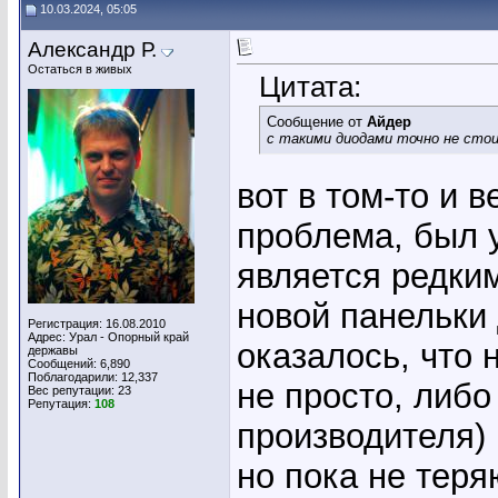
10.03.2024, 05:05
Александр Р.
Остаться в живых
Цитата:
Сообщение от
Айдер
с такими диодами точно не сто
вот в том-то и 
проблема, был у
является редки
новой панельки 
Регистрация: 16.08.2010
Адрес: Урал - Опорный край
оказалось, что 
державы
Сообщений: 6,890
Поблагодарили: 12,337
не просто, либо
Вес репутации:
23
Репутация:
108
производителя)
но пока не тер