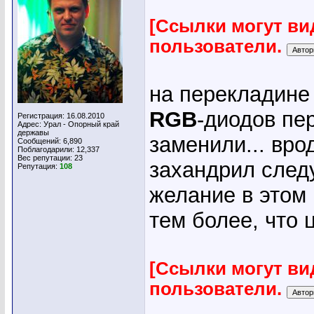
[Ссылки могут ви
пользователи.
на перекладине 
RGB
-диодов пер
Регистрация: 16.08.2010
Адрес: Урал - Опорный край
державы
заменили... вро
Сообщений: 6,890
Поблагодарили: 12,337
Вес репутации:
23
захандрил след
Репутация:
108
желание в этом 
тем более, что 
[Ссылки могут ви
пользователи.