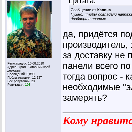
Цитата:
Сообщение от
Калина
Нужно, чтобы совпадали напряже
драйвера в притык
да, придётся по
производитель, 
за доставку не
панели всего по
Регистрация: 16.08.2010
Адрес: Урал - Опорный край
державы
тогда вопрос - 
Сообщений: 6,890
Поблагодарили: 12,337
Вес репутации:
23
необходимые "э
Репутация:
108
замерять?
_____________
Кому нравится