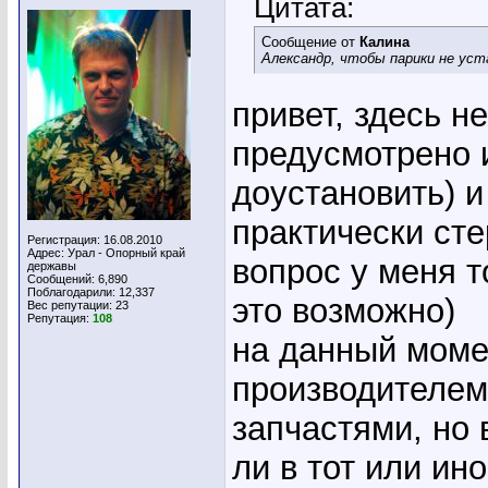
Цитата:
Сообщение от
Калина
Александр, чтобы парики не ус
привет, здесь н
предусмотрено 
доустановить) и
практически ст
Регистрация: 16.08.2010
Адрес: Урал - Опорный край
вопрос у меня т
державы
Сообщений: 6,890
Поблагодарили: 12,337
это возможно)
Вес репутации:
23
Репутация:
108
на данный момен
производителем
запчастями, но 
ли в тот или ино