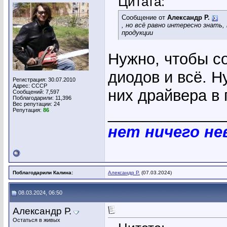
Цитата:
Сообщение от
Александр Р.
, но всё равно интересно знать,
продукции
Нужно, чтобы с
диодов и всё. Н
Регистрация: 30.07.2010
Адрес: СССР
них драйвера в
Сообщений: 7,597
Поблагодарили: 11,396
Вес репутации:
24
_____________
Репутация:
86
нет ничего н
Поблагодарили Калина:
Александр Р.
(07.03.2024)
08.03.2024, 06:50
Александр Р.
Остаться в живых