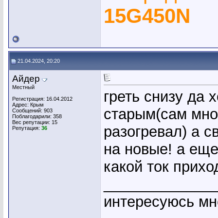
15G450N
21.04.2024, 20:20
Айдер
Местный
греть снизу да 
Регистрация: 16.04.2012
Адрес: Крым
старым(сам мно
Сообщений: 903
Поблагодарили: 358
Вес репутации:
15
разогревал) а с
Репутация:
36
на новые! а еще
какой ток прихо
_____________
интересуюсь мн