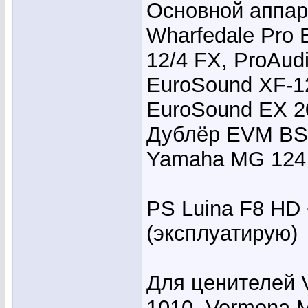
Основной аппар
Wharfedale Pro
12/4 FX, ProAu
EuroSound XF-1
EuroSound EX 2
Дублёр EVM BS 1
Yamaha MG 124
PS Luina F8 HD 
(эксплуатирую)
Для ценителей 
1010, Vermona 