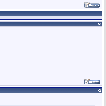
#
2
#
3