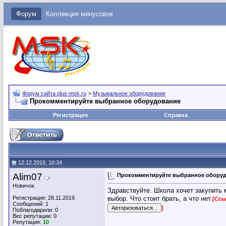
Форум
Коллекция минусовок
Форум сайта plus-msk.ru
>
Музыкальное оборудование
Прокомментируйте выбранное оборудование
Регистрация
Справка
12.12.2019, 10:34
Alim07
Прокомментируйте выбранное обору
Новичок
Здравствуйте. Школа хочет закупить
Регистрация: 28.11.2019
выбор. Что стоит брать, а что нет.
[Ссы
Сообщений: 1
]
Поблагодарили: 0
Вес репутации:
0
Репутация:
10