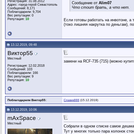
Регистрация: 31.08.2012
Сообщение от
Alim07
Адрес: город-герой Севастополь
Что стоит брать, а что нет.
Сообщений: 8,171
Поблагодарили: 9,704
Вес репутации:
0
Репутация:
10
Если готовы работать на инвотоне, 
(токо лишняя накрутка по деньгам), 
13.12.2019, 09:48
Виктор55
Местный
замени на RCF-735 (715) (можно купит
Регистрация: 12.02.2018
Сообщений: 103
Поблагодарили: 166
Вес репутации:
9
Репутация:
10
Поблагодарили Виктор55:
Славик888
(15.12.2019)
13.12.2019, 10:06
mAxSpace
Местный
Собрали в одном списке самое дешман
Тут у многих только пара колонок стои