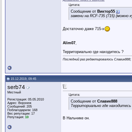
Цитата:
Сообщение от
Виктор55
замени на RCF-735 (715) (можно 
Достаточно даже 715-х
Alim07
,
Территориально где находитесь ?
Последний раз редактировалось Славик888; 
15.12.2019, 09:45
serb74
Местный
Цитата:
Регистрация: 05.05.2010
Сообщение от
Славик888
Адрес: Воронеж
Территориально где находитесь
Сообщений: 205
Поблагодарили: 168
Вес репутации:
17
Репутация:
10
В Нальчике он.