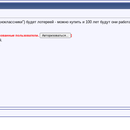
дноклассники") будет лотереей - можно купить и 100 лет будут они рабо
ированные пользователи.
]
й.