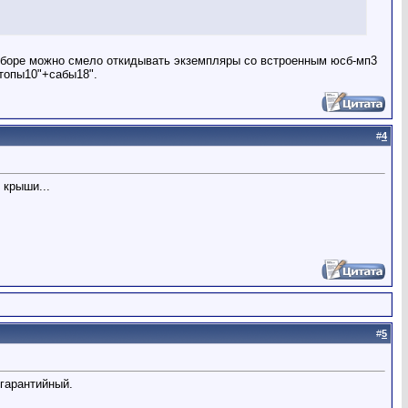
выборе можно смело откидывать экземпляры со встроенным юсб-мп3
 топы10"+сабы18".
#
4
 крыши...
#
5
 гарантийный.