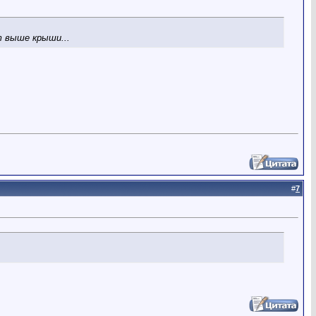
ет выше крыши...
#
7