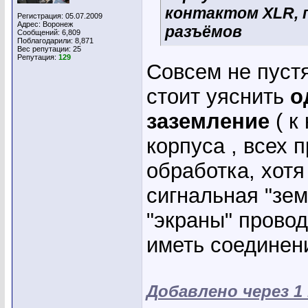
контактом XLR, 
Регистрация: 05.07.2009
Адрес: Воронеж
разъëмов
Сообщений: 6,809
Поблагодарили: 8,871
Вес репутации:
25
Репутация:
129
Совсем не пуст
стоит уяснить
о
заземление
( к
корпуса , всех п
обработка, хотя
сигнальная "зем
"экраны" прово
иметь соединен
Добавлено через 1