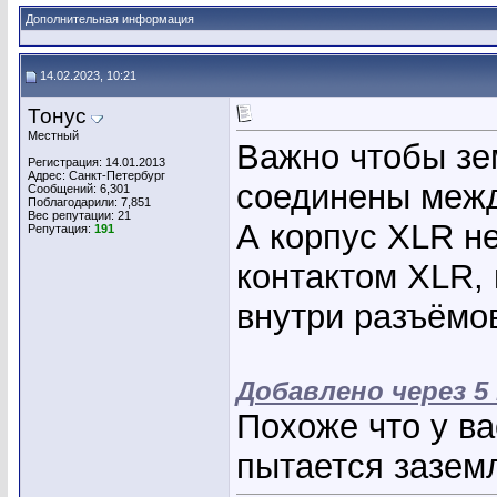
Дополнительная информация
14.02.2023, 10:21
Тонус
Местный
Важно чтобы з
Регистрация: 14.01.2013
Адрес: Санкт-Петербург
соединены межд
Сообщений: 6,301
Поблагодарили: 7,851
Вес репутации:
21
А корпус XLR н
Репутация:
191
контактом XLR,
внутри разъëмо
Добавлено через 5
Похоже что у ва
пытается зазем