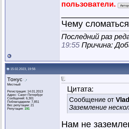
пользователи.
_____________
Чему сломаться ,
Последний раз реда
19:55
Причина: Доб
15.02.2023, 19:56
Тонус
Местный
Цитата:
Регистрация: 14.01.2013
Адрес: Санкт-Петербург
Сообщение от
Vla
Сообщений: 6,301
Поблагодарили: 7,851
Вес репутации:
21
Заземление нескол
Репутация:
191
Нам не заземле