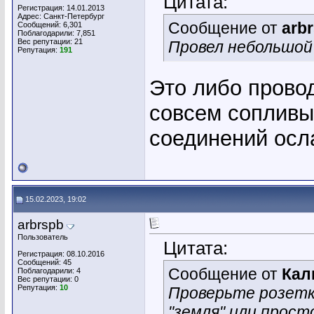
Цитата:
Регистрация: 14.01.2013
Адрес: Санкт-Петербург
Сообщение от
arb
Сообщений: 6,301
Поблагодарили: 7,851
Вес репутации:
21
Провел небольшой
Репутация:
191
Это либо прово
совсем сопливый
соединений осл
15.02.2023, 19:02
arbrspb
Пользователь
Цитата:
Регистрация: 08.10.2016
Сообщений: 45
Сообщение от
Кал
Поблагодарили: 4
Вес репутации:
0
Репутация:
10
Проверьте розетк
"земля" или прост