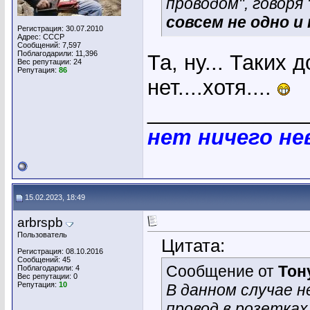
проводом", говоря 
совсем не одно и
Регистрация: 30.07.2010
Адрес: СССР
Сообщений: 7,597
Поблагодарили: 11,396
Та, ну... Таких 
Вес репутации:
24
Репутация:
86
нет....хотя....
_____________
нет ничего н
15.02.2023, 18:49
arbrspb
Пользователь
Цитата:
Регистрация: 08.10.2016
Сообщений: 45
Сообщение от
Тон
Поблагодарили: 4
Вес репутации:
0
Репутация:
10
В данном случае 
провод в розетках