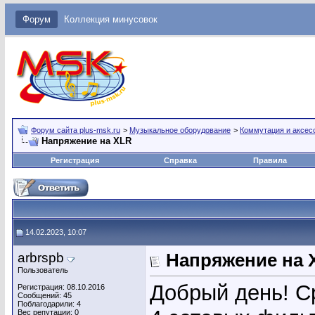
Форум
Коллекция минусовок
Форум сайта plus-msk.ru
>
Музыкальное оборудование
>
Коммутация и аксес
Напряжение на XLR
Регистрация
Справка
Правила
14.02.2023, 10:07
arbrspb
Напряжение на 
Пользователь
Добрый день! Ср
Регистрация: 08.10.2016
Сообщений: 45
Поблагодарили: 4
Вес репутации:
0