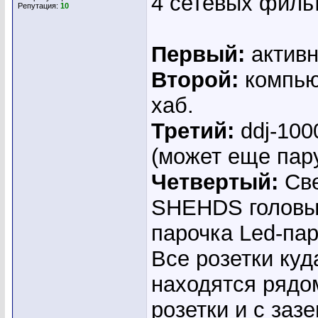
4 сетевых филь
Репутация:
10
Первый:
активн
Второй:
компью
хаб.
Третий:
ddj-100
(может еще пару
Четвертый:
Све
SHEHDS головы(
парочка Led-пар
Все розетки ку
находятся рядом
розетки и с заз