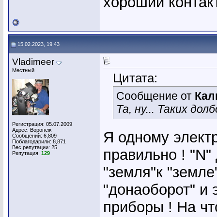
хороший контакт
15.02.2023, 19:43
Vladimeer
Местный
Цитата:
Сообщение от
Кал
Та, ну... Таких долб
Регистрация: 05.07.2009
Адрес: Воронеж
Я одному элект
Сообщений: 6,809
Поблагодарили: 8,871
Вес репутации:
25
правильно ! "N"
Репутация:
129
"земля"к "земле
"донаоборот" и 
приборы ! На чт