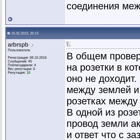
соединения меж
15.02.2023, 20:13
arbrspb
Пользователь
В общем провери
Регистрация: 08.10.2016
Сообщений: 45
на розетки в ко
Поблагодарили: 4
Вес репутации:
0
Репутация:
10
оно не доходит.
между землей и
розетках между
В одной из розе
провод земли ак
и ответ что с з