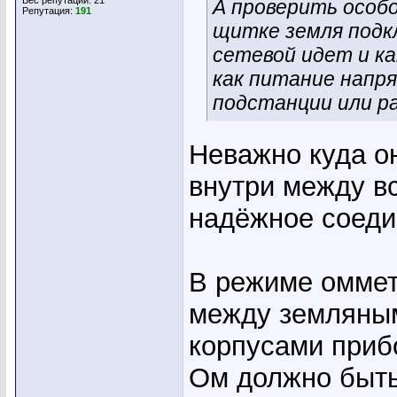
Вес репутации:
21
А проверить особо
Репутация:
191
щитке земля подкл
сетевой идет и ка
как питание напр
подстанции или р
Неважно куда о
внутри между в
надёжное соеди
В режиме оммет
между земляным
корпусами приб
Ом должно быть