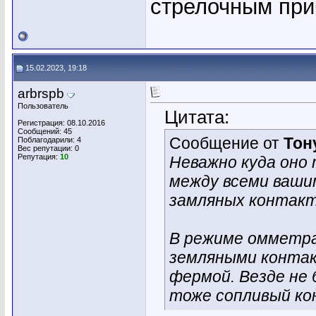
стрелочным при
15.02.2023, 19:18
arbrspb
Пользователь
Цитата:
Регистрация: 08.10.2016
Сообщений: 45
Сообщение от
Тон
Поблагодарили: 4
Вес репутации:
0
Репутация:
10
Неважно куда оно
между всеми ваши
замляных контакт
В режиме омметра
земляными контак
фермой. Везде не 
тоже сопливый к