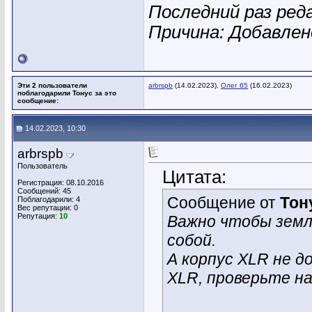
Последний раз ред
Причина: Добавле
Эти 2 пользователи
arbrspb
(14.02.2023),
Олег 65
(16.02.2023)
поблагодарили Тонус за это
сообщение:
14.02.2023, 10:30
arbrspb
Пользователь
Цитата:
Регистрация: 08.10.2016
Сообщений: 45
Сообщение от
Тон
Поблагодарили: 4
Вес репутации:
0
Репутация:
10
Важно чтобы зем
собой.
А корпус XLR не 
XLR, проверьте н