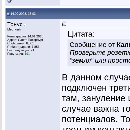
14.02.2023, 16:03
Тонус
Местный
Цитата:
Регистрация: 14.01.2013
Адрес: Санкт-Петербург
Сообщение от
Кал
Сообщений: 6,301
Поблагодарили: 7,851
Вес репутации:
21
Проверьте розетк
Репутация:
191
"земля" или прост
В данном случа
подключен трети
там, зануление 
случае важна т
потенциалов. То
третьим контакт