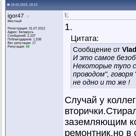
15.02.2023, 19:13
igor47
Местный
1.
Регистрация: 31.07.2012
Адрес: Беларусь
Сообщений: 2,107
Цитата:
Поблагодарили: 1,538
Вес репутации:
17
Репутация:
43
Сообщение от
Vla
И это самое безоб
Некоторые тупо с
проводом", говоря 
не одно и то же !
Случай у коллег
вторички.Стирал
заземляющим ко
ремонтник,но в