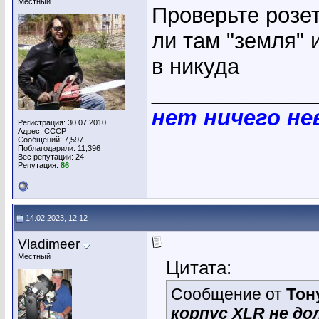
Местный
Проверьте розе
ли там "земля" 
в никуда
_____________
нет ничего н
Регистрация: 30.07.2010
Адрес: СССР
Сообщений: 7,597
Поблагодарили: 11,396
Вес репутации:
24
Репутация:
86
14.02.2023, 12:12
Vladimeer
Местный
Цитата:
Сообщение от
Тон
корпус XLR не д