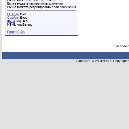
Вы
не можете
отвечать в темах
Вы
не можете
прикреплять вложения
Вы
не можете
редактировать свои сообщения
BB коды
Вкл.
Смайлы
Вкл.
[IMG]
код
Вкл.
HTML код
Выкл.
Forum Rules
Часовой 
Работает на vBulletin® 3. Copyright 