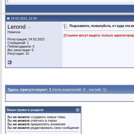
24.02.2022, 11:54
Lerond
Подскажите, пожалуйста, от куда эта 
Новичок
[Ссылки могут видеть только зарегистр
Регистрация: 24.02.2022
Сообщений: 1
Поблагодарили: 0
Вес репутации:
0
Репутация:
10
Здесь присутствуют: 1
(пользователей: 0 , гостей: 1)
Ваши права в разделе
Вы
не можете
создавать новые темы
Вы
не можете
отвечать в темах
Вы
не можете
прикреплять вложения
Вы
не можете
редактировать свои сообщения