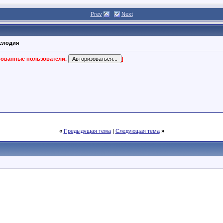
Prev
Next
мелодия
ированные пользователи.
]
«
Предыдущая тема
|
Следующая тема
»