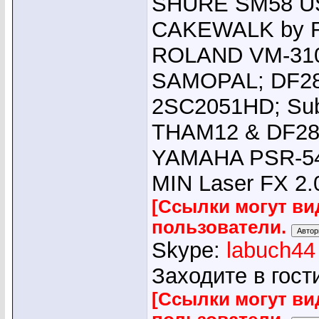
SHURE SM58 USA
CAKEWALK by R
ROLAND VM-310
SAMOPAL; DF280
2SC2051HD; Su
THAM12 & DF28
YAMAHA PSR-540
MIN Laser FX 2.
[Ссылки могут ви
пользователи.
Skype:
labuch44
Заходите в гост
[Ссылки могут ви