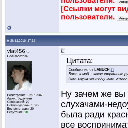
пользователи.
[Ссылки могут ви
пользователи.
28.12.2010, 17:32
vlat456
Пользователь
Цитата:
Сообщение от
LABUCH
Боже ж мой... какие страшные 
Нам, слухачам-недоучкам, этого
Ну зачем же вы
Регистрация: 19.07.2007
Адрес: Будапешт
слухачами-недо
Сообщений: 70
Поблагодарили: 1 раз
Вес репутации:
20
была ради красн
Репутация:
10
все воспринима