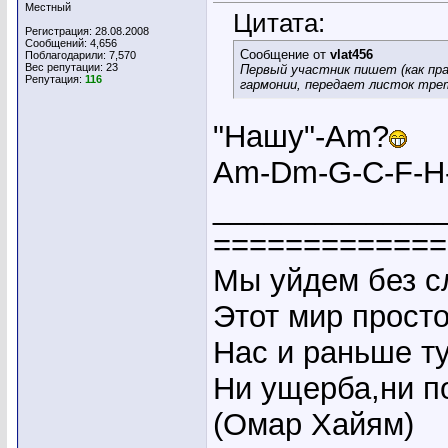
Местный
Цитата:
Регистрация: 28.08.2008
Сообщений: 4,656
Сообщение от
vlat456
Поблагодарили: 7,570
Вес репутации:
23
Первый участник пишет (как пра
Репутация:
116
гармонии, передает листок тре
"Нашу"-Аm?
Am-Dm-G-C-F-H
_____________
=============
Мы уйдем без сл
Этот мир прост
Нас и раньше ту
Ни ущерба,ни по
(Омар Хайям)