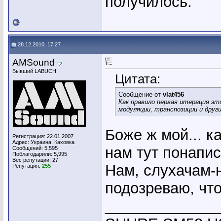
получилось.
28.12.2010, 17:27
AMSound
Бывший LABUCH
Цитата:
Сообщение от
vlat456
Как правило первая итерация это
модуляции, транспозиции и друг
Боже ж мой... к
Регистрация: 22.01.2007
Адрес: Украина. Каховка
нам тут понапис
Сообщений: 5,595
Поблагодарили: 5,995
Вес репутации:
27
Нам, слухачам-н
Репутация:
255
подозреваю, что
_____________