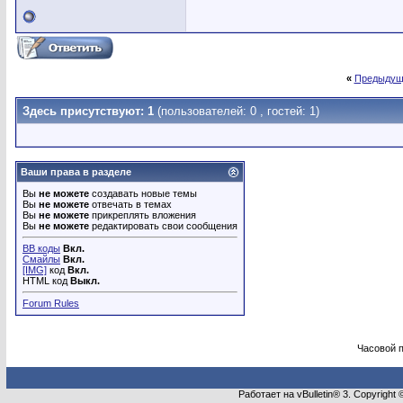
«
Предыдущ
Здесь присутствуют: 1
(пользователей: 0 , гостей: 1)
Ваши права в разделе
Вы
не можете
создавать новые темы
Вы
не можете
отвечать в темах
Вы
не можете
прикреплять вложения
Вы
не можете
редактировать свои сообщения
BB коды
Вкл.
Смайлы
Вкл.
[IMG]
код
Вкл.
HTML код
Выкл.
Forum Rules
Часовой 
Работает на vBulletin® 3. Copyright 