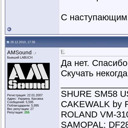
С наступающим
28.12.2010, 17:36
AMSound
Бывший LABUCH
Да нет. Спасибо
Скучать некогда
_____________
SHURE SM58 USA
Регистрация: 22.01.2007
Адрес: Украина. Каховка
CAKEWALK by R
Сообщений: 5,595
Поблагодарили: 5,995
Вес репутации:
27
ROLAND VM-310
Репутация:
255
SAMOPAL; DF280