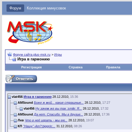
Форум
Коллекция минусовок
Форум сайта plus-msk.ru
>
Игры
Игра в гармонию
Регистрация
Справка
Правила
vlat456
Игра в гармонию
28.12.2010,
15:36
AMSound
Боже ж мой... какие страшные...
28.12.2010,
17:27
vlat456
Ну зачем же вы так :smile: Я...
28.12.2010,
17:32
AMSound
Да нет. Спасибо. Мы в другие...
28.12.2010,
17:36
Лев
Что в неё играть - мы ею...
28.12.2010,
19:07
КП
"Нашу"-Аm?:biggrin:...
31.12.2010,
08:26