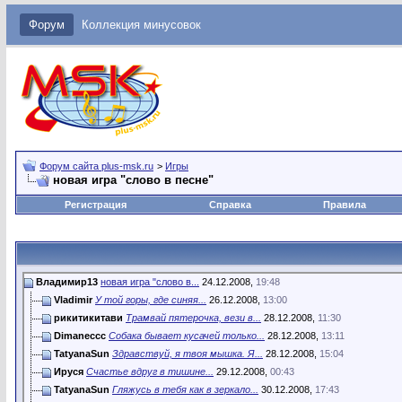
Форум
Коллекция минусовок
Форум сайта plus-msk.ru
>
Игры
новая игра "слово в песне"
Регистрация
Справка
Правила
Владимир13
новая игра "слово в...
24.12.2008,
19:48
Vladimir
У той горы, где синяя...
26.12.2008,
13:00
рикитикитави
Трамвай пятерочка, вези в...
28.12.2008,
11:30
Dimaneccc
Собака бывает кусачей только...
28.12.2008,
13:11
TatyanaSun
Здравствуй, я твоя мышка. Я...
28.12.2008,
15:04
Ируся
Счастье вдруг в тишине...
29.12.2008,
00:43
TatyanaSun
Гляжусь в тебя как в зеркало...
30.12.2008,
17:43