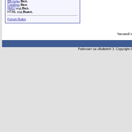
BB коды
Вкл.
Смайлы
Вкл.
[IMG]
код
Вкл.
HTML код
Выкл.
Forum Rules
Часовой 
Работает на vBulletin® 3. Copyright 