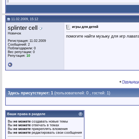
11.02.2009, 15:12
splinter cell
игры для детей
Новичок
помогите найти музыку для игр лавата
Регистрация: 11.02.2009
Сообщений: 2
Поблагодарили: 0
Вес репутации:
0
Репутация:
10
«
Предыдущ
Здесь присутствуют: 1
(пользователей: 0 , гостей: 1)
Ваши права в разделе
Вы
не можете
создавать новые темы
Вы
не можете
отвечать в темах
Вы
не можете
прикреплять вложения
Вы
не можете
редактировать свои сообщения