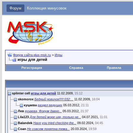
Форум
Коллекция минусовок
Форум сайта plus-msk.ru
>
Игры
игры для детей
Регистрация
Справка
Правила
splinter cell
игры для детей
11.02.2009,
15:12
skomorox
Бедный новичок!!!!!:032:...
11.02.2009,
16:04
куцаева
раздел ведущих
05.03.2012,
21:11
Лев
куцаева, Форум давно...
05.03.2012,
21:37
Lila123
Для детей море игр, только не...
04.07.2021,
11:01
Balandek
Have you tried checking the...
09.02.2024,
04:45
Coan
Не совсем понятна тема...
20.03.2024,
19:59