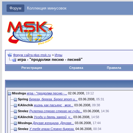
Форум
Коллекция минусовок
Форум сайта plus-msk.ru
>
Игры
игра - "продолжи песню - песней"
Регистрация
Справка
Правила
MissInga
игра - "продолжи песню -...
02.06.2008,
19:12
Spring
Берега, берега. Берег этот и...
03.06.2008,
05:31
KAlinchik
жизнь как пасьянс , моя...
03.06.2008,
09:38
Strelez
Рулетка строго строго не суди...
03.06.2008,
14:36
KAlinchik
Уходи и дверь закрой, у...
03.06.2008,
14:58
MissInga
Другая женщина, Другая...
03.06.2008,
17:44
Strelez
У тебя глаза Словно бирюза.
04.06.2008,
00:34