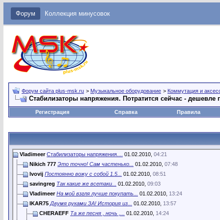
Форум
Коллекция минусовок
Форум сайта plus-msk.ru
>
Музыкальное оборудование
>
Коммутация и аксес
Стабилизаторы напряжения. Потратится сейчас - дешевле 
Регистрация
Справка
Правила
Vladimeer
Стабилизаторы напряжения....
01.02.2010,
04:21
Nikich 777
Это точно! Сам частенько...
01.02.2010,
07:48
lvovij
Постоянно вожу с собой 1.5...
01.02.2010,
08:51
savingreg
Так какие же всетаки...
01.02.2010,
09:03
Vladimeer
На мой взгля лучше покупать...
01.02.2010,
13:24
IKAR75
Двумя руками ЗА! История из...
01.02.2010,
13:57
CHERAEFF
Та же песня , ночь ,...
01.02.2010,
14:24