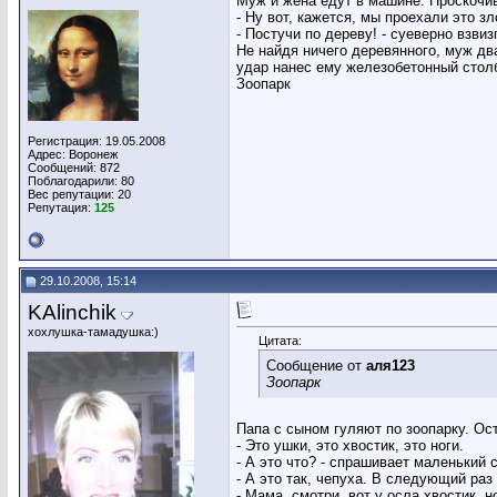
Муж и жена едут в машине. Проскочив
- Ну вот, кажется, мы проехали это з
- Постучи по дереву! - суеверно взвиз
Не найдя ничего деревянного, муж дв
удар нанес ему железобетонный стол
Зоопарк
Регистрация: 19.05.2008
Адрес: Воронеж
Сообщений: 872
Поблагодарили: 80
Вес репутации:
20
Репутация:
125
29.10.2008, 15:14
KAlinchik
хохлушка-тамадушка:)
Цитата:
Сообщение от
аля123
Зоопарк
Папа с сыном гуляют по зоопарку. Ос
- Это ушки, это хвостик, это ноги.
- А это что? - спрашивает маленький 
- А это так, чепуха. В следующий раз
- Мама, смотри, вот у осла хвостик, н