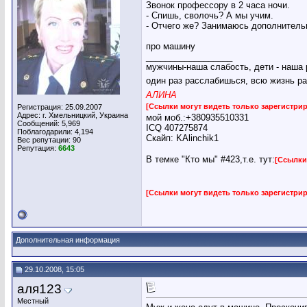
Звонок профессору в 2 часа ночи.
- Спишь, сволочь? А мы учим.
- Отчего же? Занимаюсь дополнительн
про машину
__________________
мужчины-наша слабость, дети - наша 
один раз расслабишься, всю жизнь ра
АЛИНА
[Ссылки могут видеть только зарегистр
Регистрация: 25.09.2007
Адрес: г. Хмельницкий, Украина
мой моб.:+380935510331
Сообщений: 5,969
ICQ 407275874
Поблагодарили: 4,194
Скайп: KAlinchik1
Вес репутации:
90
Репутация:
6643
В темке "Кто мы" #423,т.е. тут:
[Ссылки
[Ссылки могут видеть только зарегистр
Дополнительная информация
29.10.2008, 15:05
аля123
Местный