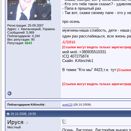
- Кто это тебе такое сказал? - удивля
- Папа в прошлый раз.
- Так вот, скажи своему папе - это у 
про осень
Регистрация: 25.09.2007
__________________
Адрес: г. Хмельницкий, Украина
мужчины-наша слабость, дети - наша 
Сообщений: 5,969
один раз расслабишься, всю жизнь ра
Поблагодарили: 4,194
Вес репутации:
90
АЛИНА
Репутация:
6643
[Ссылки могут видеть только зарегистр
мой моб.:+380935510331
ICQ 407275874
Скайп: KAlinchik1
В темке "Кто мы" #423,т.е. тут:
[Ссылки
[Ссылки могут видеть только зарегистр
Поблагодарили KAlinchik:
аля123
(29.10.2008)
29.10.2008, 19:55
Ируся
Местный
Осень. Листопад. Дистрофик вышел пр