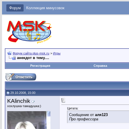
Форум
Коллекция минусовок
Форум сайта plus-msk.ru
>
Игры
анекдот в тему....
Регистрация
Справка
29.10.2008, 15:00
KAlinchik
хохлушка-тамадушка:)
Цитата:
Сообщение от
аля123
Про профессора