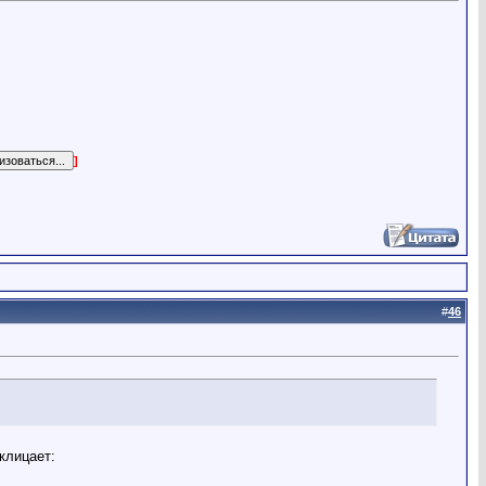
]
#
46
клицает: