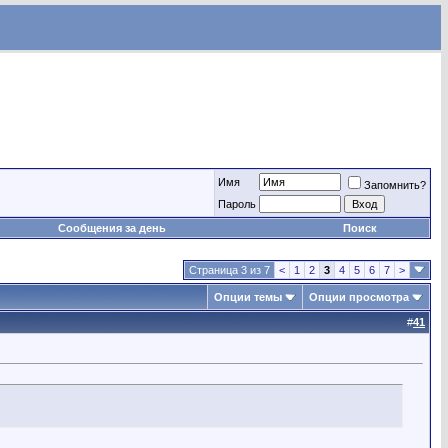
Имя
Запомнить?
Пароль
Сообщения за день
Поиск
Страница 3 из 7
<
1
2
3
4
5
6
7
>
Опции темы
Опции просмотра
#
41