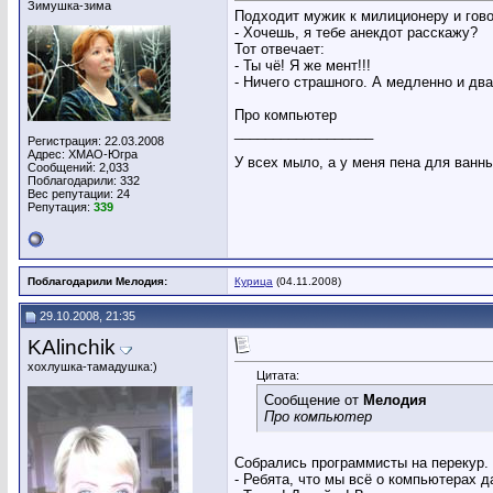
Зимушка-зима
Подходит мужик к милиционеру и гово
- Хочешь, я тебе анекдот расскажу?
Тот отвечает:
- Ты чё! Я же мент!!!
- Ничего страшного. А медленно и два
Про компьютер
__________________
Регистрация: 22.03.2008
Адрес: ХМАО-Югра
У всех мыло, а у меня пена для ванн
Сообщений: 2,033
Поблагодарили: 332
Вес репутации:
24
Репутация:
339
Поблагодарили Мелодия:
Курица
(04.11.2008)
29.10.2008, 21:35
KAlinchik
хохлушка-тамадушка:)
Цитата:
Сообщение от
Мелодия
Про компьютер
Собрались программисты на перекур. С
- Ребята, что мы всё о компьютерах 