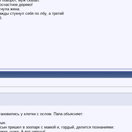
 поворот, муж сказал:
лосчастное дерево!
гнула жена.
ажды стукнул себя по лбу, а третий
б.
тановились у клетки с ослом. Папа объясняет:
сын.
 сын пришел в зоопарк с мамой и, гордый, делится познаниями:
ожки, ушки. А вот чепуха!