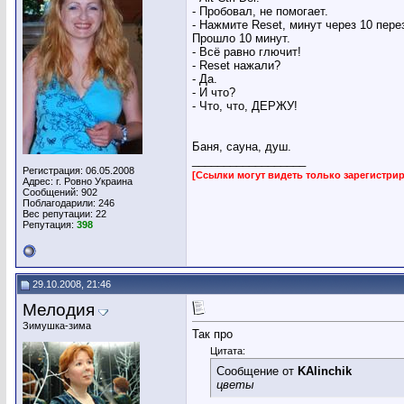
- Пробовал, не помогает.
- Нажмите Reset, минут через 10 пере
Прошло 10 минут.
- Всё равно глючит!
- Reset нажали?
- Да.
- И что?
- Что, что, ДЕРЖУ!
Баня, сауна, душ.
__________________
Регистрация: 06.05.2008
[Ссылки могут видеть только зарегистр
Адрес: г. Ровно Украина
Сообщений: 902
Поблагодарили: 246
Вес репутации:
22
Репутация:
398
29.10.2008, 21:46
Мелодия
Зимушка-зима
Так про
Цитата:
Сообщение от
KAlinchik
цветы