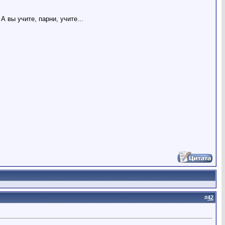
 вы учите, парни, учите...
#
42