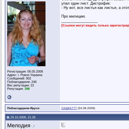
упал один лист. Дистрофик:
- Ну вот, все листья как листья, а этот
Про милицию.
__________________
[Ссылки могут видеть только зарегистр
Регистрация: 06.05.2008
Адрес: г. Ровно Украина
Сообщений: 902
Поблагодарили: 246
Вес репутации:
22
Репутация:
398
Поблагодарили Ируся:
САШКА777
(24.08.2009)
29.10.2008, 21:28
Мелодия