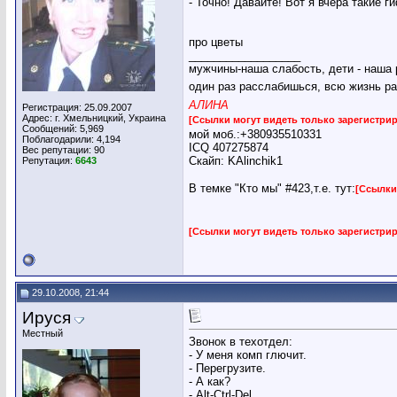
- Точно! Давайте! Вот я вчера такие г
про цветы
__________________
мужчины-наша слабость, дети - наша 
один раз расслабишься, всю жизнь ра
АЛИНА
Регистрация: 25.09.2007
Адрес: г. Хмельницкий, Украина
[Ссылки могут видеть только зарегистр
Сообщений: 5,969
мой моб.:+380935510331
Поблагодарили: 4,194
ICQ 407275874
Вес репутации:
90
Скайп: KAlinchik1
Репутация:
6643
В темке "Кто мы" #423,т.е. тут:
[Ссылки
[Ссылки могут видеть только зарегистр
29.10.2008, 21:44
Ируся
Местный
Звонок в техотдел:
- У меня комп глючит.
- Перегрузите.
- А как?
- Alt-Ctrl-Del.