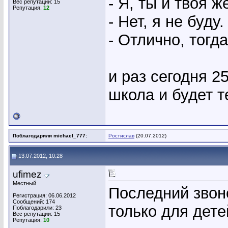
- Я, ты и твоя ж
Вес репутации:
15
Репутация:
12
- Нет, я не буду.
- Отлично, тогд
и раз сегодня 2
школа и будет т
Поблагодарили michael_777:
Ростислав
(20.07.2012)
13.07.2012, 10:28
ufimez
Местный
Последний звон
Регистрация: 06.06.2012
Сообщений: 174
только для детей
Поблагодарили: 23
Вес репутации:
15
Репутация:
10