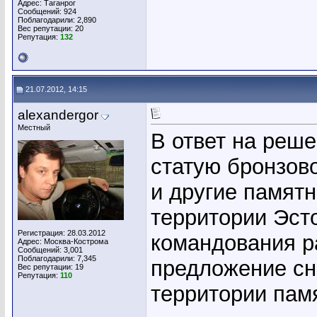
Адрес: Таганрог
Сообщений: 924
Поблагодарили: 2,890
Вес репутации:
20
Репутация:
132
21.07.2012, 14:15
alexandergor
Местный
В ответ на реш
статую бронзов
и другие памят
территории Эст
Регистрация: 28.03.2012
командования р
Адрес: Москва-Кострома
Сообщений: 3,001
Поблагодарили: 7,345
предложение сн
Вес репутации:
19
Репутация:
110
территории пам