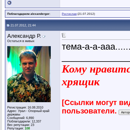
Поблагодарили alexandergor:
Ростислав
(21.07.2012)
21.07.2012, 21:44
Александр Р.
Остаться в живых
тема-а-а-ааа.......
_____________
Кому нравится
хрящик
[Ссылки могут ви
Регистрация: 16.08.2010
пользователи.
Адрес: Урал - Опорный край
державы
Сообщений: 6,890
Поблагодарили: 12,337
Вес репутации:
23
Репутация:
108