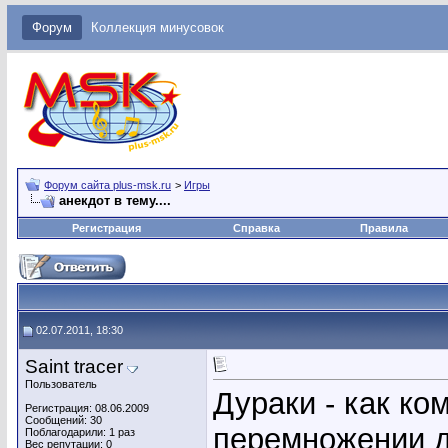
Форум
Коллекция минусовок
Форум сайта plus-msk.ru
>
Игры
анекдот в тему....
Регистрация
Справка
Правила
02.07.2011, 18:30
Saint tracer
Пользователь
Дураки - как ко
Регистрация: 08.06.2009
Сообщений: 30
перемножении д
Поблагодарили: 1 раз
Вес репутации:
0