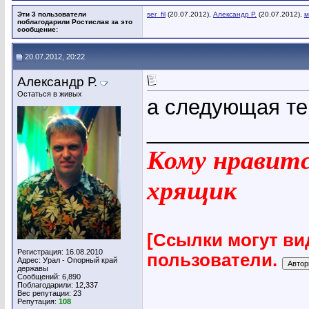
Эти 3 пользователи
ser_fil
(20.07.2012),
Александр Р.
(20.07.2012),
м
поблагодарили Ростислав за это
сообщение:
20.07.2012, 20:22
Александр Р.
Остаться в живых
а следующая т
_____________
Кому нравится
хрящик
[Ссылки могут ви
Регистрация: 16.08.2010
пользователи.
Адрес: Урал - Опорный край
державы
Сообщений: 6,890
Поблагодарили: 12,337
Вес репутации:
23
Репутация:
108