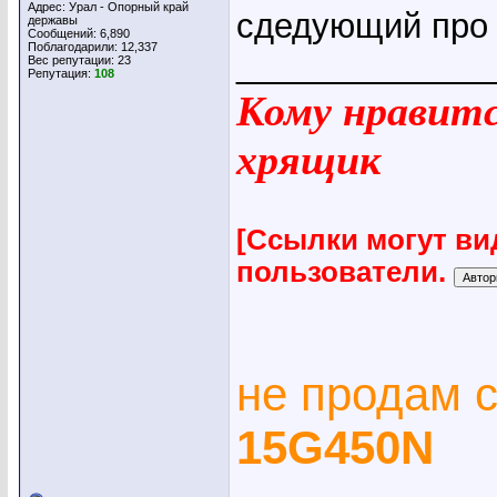
Адрес: Урал - Опорный край
сдедующий про и
державы
Сообщений: 6,890
Поблагодарили: 12,337
_____________
Вес репутации:
23
Репутация:
108
Кому нравится
хрящик
[Ссылки могут ви
пользователи.
не продам 
15G450N