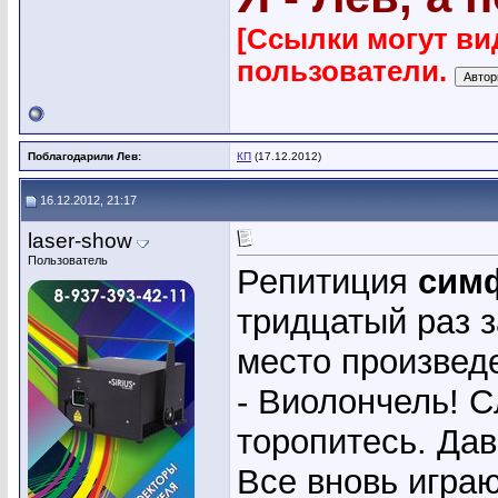
[Ссылки могут ви
пользователи.
Поблагодарили Лев:
КП
(17.12.2012)
16.12.2012, 21:17
laser-show
Пользователь
Репитиция
симф
тридцатый раз з
место произвед
- Виолончель! 
торопитесь. Да
Все вновь играю