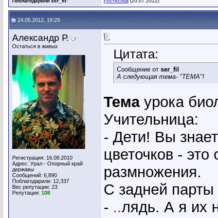
Поблагодарили ser_fil:
Ростислав
(20.07.2012)
24.05.2012, 19:29
Александр Р.
Остаться в живых
Цитата:
Сообщение от
ser_fil
А следующая тема- "ТЕМА"!
Тема
урока биол
Учительница:
- Дети! Вы знает
цветочков - это
Регистрация: 16.08.2010
Адрес: Урал - Опорный край
размножения.
державы
Сообщений: 6,890
Поблагодарили: 12,337
С задней парты
Вес репутации:
23
Репутация:
108
-
..
лядь. А я их 