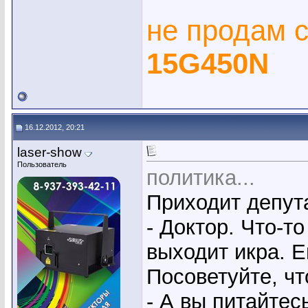
не продам 
15G450N
16.12.2012, 20:21
laser-show
Пользователь
политика...
Приходит депута
- Доктор. Что-т
выходит икра. Е
Посоветуйте, чт
- А вы питайтес