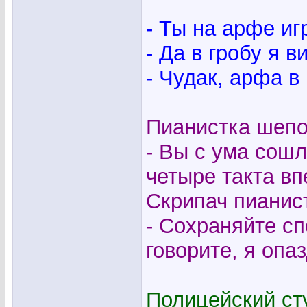
- Ты на арфе и
- Да в гробу я в
- Чудак, арфа в 
Пианистка шепо
- Вы с ума сош
четыре такта вп
Скрипач пианис
- Сохраняйте сп
говорите, я опа
Полицейский сту