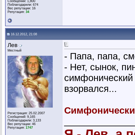
Сообщений: 1,800
Поблагодарили: 674
Вес репутации:
16
Репутация:
34
16.12.2012, 21:08
Лев
Местный
- Папа, папа, см
- Нет, сынок, п
симфонический о
взорвался...
Симфонически
Регистрация: 25.02.2007
Сообщений: 9,165
_____________
Поблагодарили: 3,133
Вес репутации:
46
Репутация:
1747
Я - Лев, а 