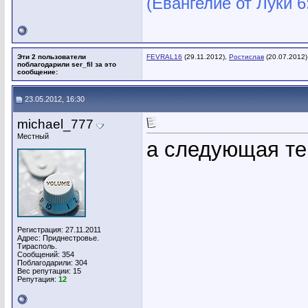
(Евангелие от Луки 6
Эти 2 пользователи
FEVRAL16
(29.11.2012),
Ростислав
(20.07.2012)
поблагодарили ser_fil за это
сообщение:
23.05.2012, 16:30
michael_777
Местный
а следующая те
Регистрация: 27.11.2011
Адрес: Приднестровье.
Тирасполь.
Сообщений: 354
Поблагодарили: 304
Вес репутации:
15
Репутация:
12