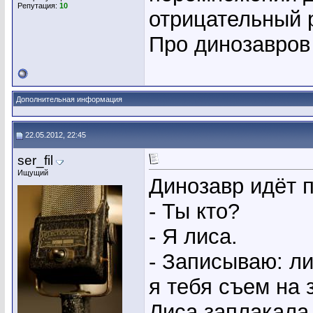
Репутация:
10
отрицательный 
Про динозавров
Дополнительная информация
22.05.2012, 22:45
ser_fil
Ищущий
Динозавр идёт п
- Ты кто?
- Я лиса.
- Записываю: ли
я тебя съем на 
Лиса заплакала