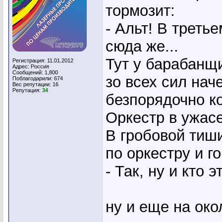
тормозит:
- Альт! В третье
сюда же...
Тут у барабанщ
Регистрация: 11.01.2012
Адрес: Россия
Сообщений: 1,800
зо всех сил нач
Поблагодарили: 674
Вес репутации:
16
Репутация:
34
безпорядочно к
Оркестр в ужасе
В гробовой тиш
по оркестру и го
- Так, ну и кто 
ну и еще на ок