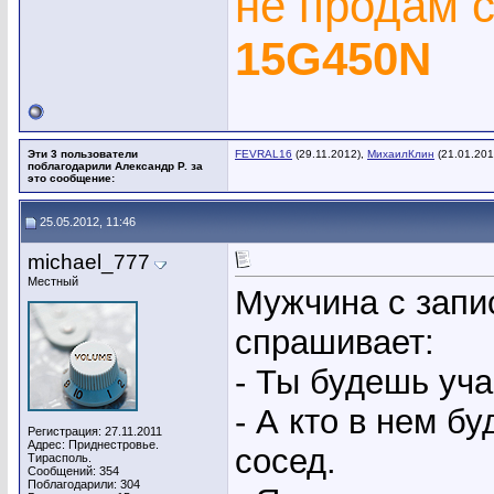
не продам 
15G450N
Эти 3 пользователи
FEVRAL16
(29.11.2012),
МихаилКлин
(21.01.201
поблагодарили Александр Р. за
это сообщение:
25.05.2012, 11:46
michael_777
Местный
Мужчина с запис
спрашивает:
- Ты будешь уча
- А кто в нем б
Регистрация: 27.11.2011
Адрес: Приднестровье.
сосед.
Тирасполь.
Сообщений: 354
Поблагодарили: 304