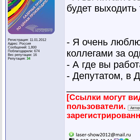
будет выходить 
- Я очень люблю
Регистрация: 11.01.2012
Адрес: Россия
Сообщений: 1,800
коллегами за од
Поблагодарили: 674
Вес репутации:
16
Репутация:
34
- А где вы рабо
- Депутатом, в Д
_____________
[Ссылки могут ви
пользователи.
зарегистрирован