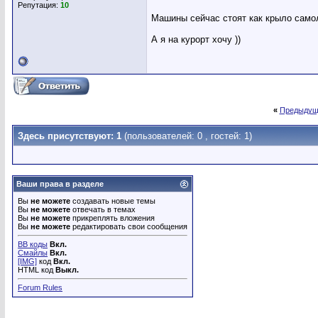
Репутация:
10
Машины сейчас стоят как крыло самол
А я на курорт хочу ))
«
Предыдущ
Здесь присутствуют: 1
(пользователей: 0 , гостей: 1)
Ваши права в разделе
Вы
не можете
создавать новые темы
Вы
не можете
отвечать в темах
Вы
не можете
прикреплять вложения
Вы
не можете
редактировать свои сообщения
BB коды
Вкл.
Смайлы
Вкл.
[IMG]
код
Вкл.
HTML код
Выкл.
Forum Rules