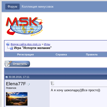
Форум
Коллекция минусовок
Форум сайта plus-msk.ru
>
Игры
Игра "Испорти желание"
Регистрация
Справка
Правила
30.08.2016, 17:11
Elena77F
Новичок
А я хочу шоколадку))Все просто))