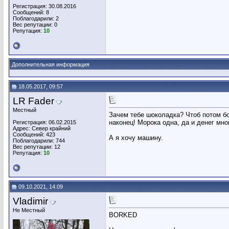
Регистрация: 30.08.2016
Сообщений: 8
Поблагодарили: 2
Вес репутации:
0
Репутация:
10
Дополнительная информация
18.05.2017, 09:57
LR Fader
Местный
Зачем тебе шоколадка? Чтоб потом бо
наконец! Морока одна, да и денег мно
Регистрация: 06.02.2015
Адрес: Север крайний
Сообщений: 423
А я хочу машину.
Поблагодарили: 744
Вес репутации:
12
Репутация:
10
09.10.2021, 14:09
Vladimir
Не Местный
BORKED