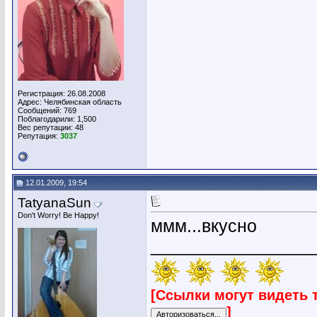
Регистрация: 26.08.2008
Адрес: Челябинская область
Сообщений: 769
Поблагодарили: 1,500
Вес репутации:
48
Репутация:
3037
12.01.2009, 19:54
TatyanaSun
Don't Worry! Be Happy!
ммм...вкусно
________________
[Ссылки могут видеть 
]