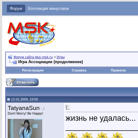
Форум
Коллекция минусовок
Форум сайта plus-msk.ru
>
Игры
Игра Ассоциации (продолжение)
Регистрация
Справка
Правила
12.01.2009, 19:50
TatyanaSun
Don't Worry! Be Happy!
жизнь не удалась...
________________