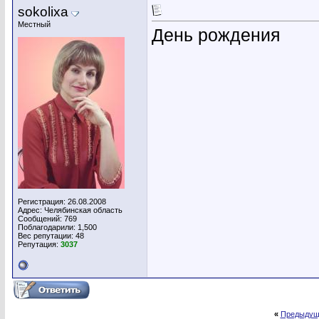
sokolixa
Местный
День рождения
Регистрация: 26.08.2008
Адрес: Челябинская область
Сообщений: 769
Поблагодарили: 1,500
Вес репутации:
48
Репутация:
3037
«
Предыдущ