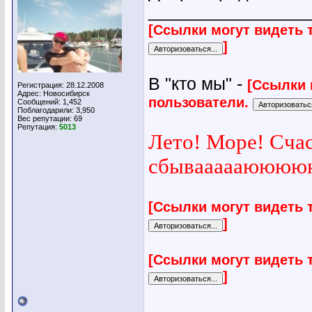
________________
[Ссылки могут видеть 
]
В "кто мы" -
[Ссылки 
Регистрация: 28.12.2008
Адрес: Новосибирск
пользователи.
Сообщений: 1,452
Поблагодарили: 3,950
Вес репутации:
69
Репутация:
5013
Лето! Море! Сча
сбываааааююююю
[Ссылки могут видеть 
]
[Ссылки могут видеть 
]