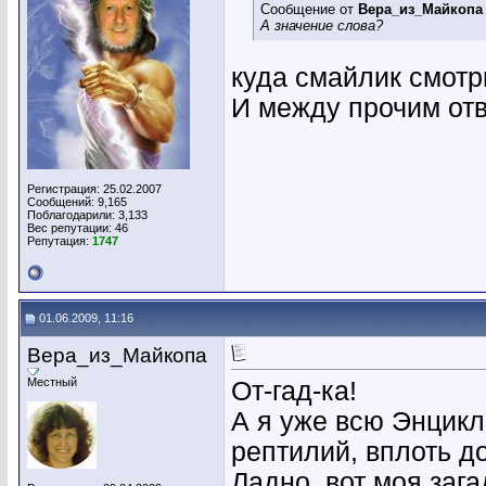
Сообщение от
Вера_из_Майкопа
А значение слова?
куда смайлик смотри
И между прочим отве
Регистрация: 25.02.2007
Сообщений: 9,165
Поблагодарили: 3,133
Вес репутации:
46
Репутация:
1747
01.06.2009, 11:16
Вера_из_Майкопа
Местный
От-гад-ка!
А я уже всю Энцик
рептилий, вплоть до
Ладно, вот моя зага