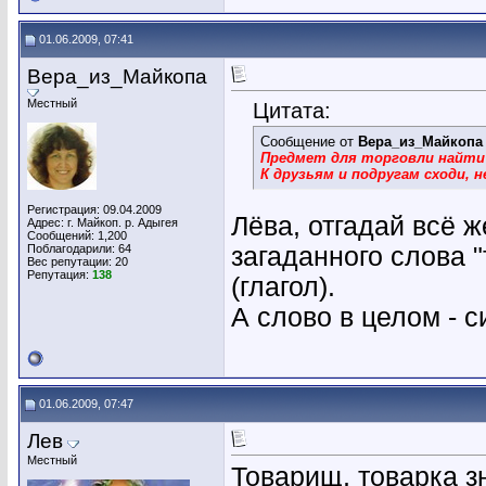
01.06.2009, 07:41
Вера_из_Майкопа
Местный
Цитата:
Сообщение от
Вера_из_Майкопа
Предмет для торговли найти
К друзьям и подругам сходи, н
Регистрация: 09.04.2009
Лёва, отгадай всё ж
Адрес: г. Майкоп. р. Адыгея
Сообщений: 1,200
Поблагодарили: 64
загаданного слова 
Вес репутации:
20
Репутация:
138
(глагол).
А слово в целом - 
01.06.2009, 07:47
Лев
Местный
Товарищ, товарка зна