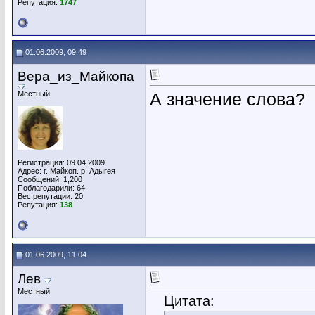
Репутация:
1747
01.06.2009, 09:49
Вера_из_Майкопа
Местный
А значение слова?
Регистрация: 09.04.2009
Адрес: г. Майкоп. р. Адыгея
Сообщений: 1,200
Поблагодарили: 64
Вес репутации:
20
Репутация:
138
01.06.2009, 11:04
Лев
Местный
Цитата: