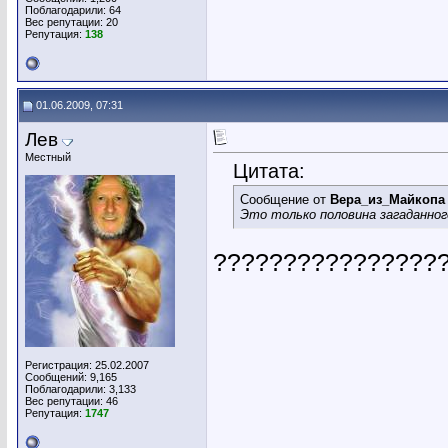
Поблагодарили: 64
Вес репутации:
20
Репутация:
138
01.06.2009, 07:31
Лев
Местный
Цитата:
Сообщение от
Вера_из_Майкопа
Это только половина загаданного
?????????????????
Регистрация: 25.02.2007
Сообщений: 9,165
Поблагодарили: 3,133
Вес репутации:
46
Репутация:
1747