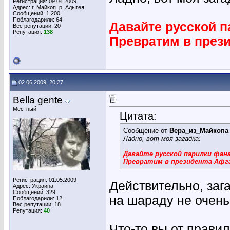
Регистрация: 09.04.2009
Адрес: г. Майкоп. р. Адыгея
Сообщений: 1,200
Поблагодарили: 64
Давайте русской 
Вес репутации:
20
Репутация:
138
Превратим в през
02.06.2009, 20:27
Bella gente
Местный
Цитата:
Сообщение от
Вера_из_Майкопа
Ладно, вот моя загадка:
Давайте русской парилки фан
Превратим в президента Афг
Регистрация: 01.05.2009
Действительно, заг
Адрес: Украина
Сообщений: 329
на шараду не очень-
Поблагодарили: 12
Вес репутации:
18
Репутация:
40
Что-то вы от правил