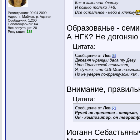
Как я закончил 7летку
И помню только 7+8,
Всё остальное - небо в клетку
Регистрация: 09.04.2009
Адрес: г. Майкоп. р. Адыгея
Сообщений: 1,200
Поблагодарили: 64
Образованье - семи
Вес репутации:
20
Репутация:
138
А НГК? Не догоняю 
Цитата:
Сообщение от
Лев
Деревня Франции дала ту Деву,
Что Орлеанской величают,
Я, думаю, что СDEMом называю
Но не уверен по-французски как..
Внимание, правиль
Цитата:
Сообщение от
Лев
Ручей не прячется - открыт,
Он - композитор, он творит(
Иоганн Себастьяны