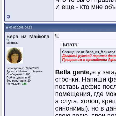
И еще - кто мне объ
03.06.2009, 04:22
Вера_из_Майкопа
Местный
Цитата:
Сообщение от
Вера_из_Майкопа
Давайте русской парилки фан
Превратим в президента Афг
Регистрация: 09.04.2009
Bella gente,
эту заг
Адрес: г. Майкоп. р. Адыгея
Сообщений: 1,200
Поблагодарили: 64
строчки. Напиши ф
Вес репутации:
20
Репутация:
138
поставь дефис посл
помещения, где мою
а слуга, холоп, кре
синонимы), но в да
свою волю, свои пос