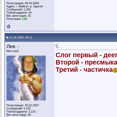
Регистрация: 09.04.2009
Адрес: г. Майкоп. р. Адыгея
Сообщений: 1,200
Поблагодарили: 64
Вес репутации:
20
Репутация:
138
01.06.2009, 09:12
Лев
Местный
Слог первый - дее
Второй - пресмык
Третий - частичка
Регистрация: 25.02.2007
Сообщений: 9,165
Поблагодарили: 3,133
Вес репутации:
46