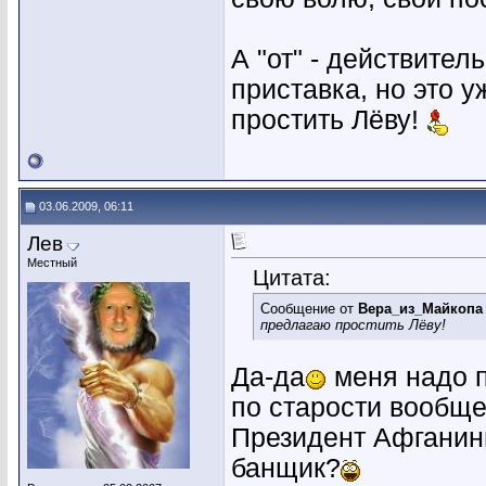
А "от" - действител
приставка, но это у
простить Лёву!
03.06.2009, 06:11
Лев
Местный
Цитата:
Сообщение от
Вера_из_Майкопа
предлагаю простить Лёву!
Да-да
меня надо п
по старости вообще
Президент Афганини
банщик?