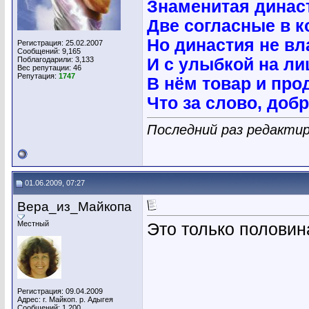
Знаменитая динас
Две согласные в к
Но династия не вл
Регистрация: 25.02.2007
Сообщений: 9,165
Поблагодарили: 3,133
И с улыбкой на ли
Вес репутации:
46
Репутация:
1747
В нём товар и про
Что за слово, до
Последний раз редактир
01.06.2009, 07:27
Вера_из_Майкопа
Местный
Это только половина
Регистрация: 09.04.2009
Адрес: г. Майкоп. р. Адыгея
Сообщений: 1,200