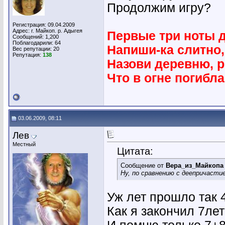
Продолжим игру?
Регистрация: 09.04.2009
Адрес: г. Майкоп. р. Адыгея
Первые три ноты 
Сообщений: 1,200
Поблагодарили: 64
Напиши-ка слитно,
Вес репутации:
20
Репутация:
138
Назови деревню, 
Что в огне погибла
03.06.2009, 08:11
Лев
Местный
Цитата:
Сообщение от
Вера_из_Майкопа
Ну, по сравнению с деепричасти
Уж лет прошло так 
Как я закончил 7лет