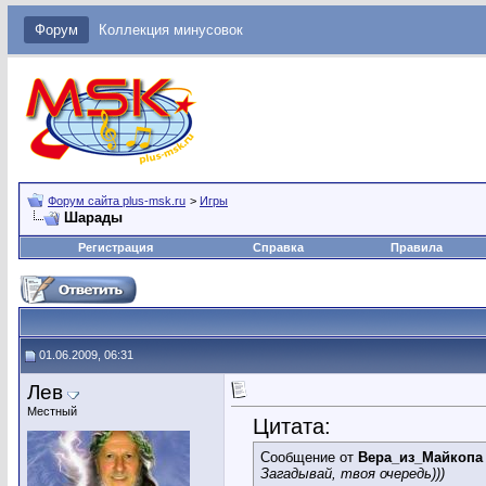
Форум
Коллекция минусовок
Форум сайта plus-msk.ru
>
Игры
Шарады
Регистрация
Справка
Правила
01.06.2009, 06:31
Лев
Местный
Цитата:
Сообщение от
Вера_из_Майкопа
Загадывай, твоя очередь)))