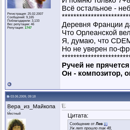
И помню только 7+8
Всё остальное - неб
Регистрация: 25.02.2007
***********************
Сообщений: 9,165
Поблагодарили: 3,133
Деревня Франции да
Вес репутации:
46
Репутация:
1747
Что Орлеанской вел
Я, думаю, что СDE
Но не уверен по-фр
***********************
Ручей не прячется 
Он - композитор, о
03.06.2009, 09:18
Вера_из_Майкопа
Местный
Цитата:
Сообщение от
Лев
Уж лет прошло так 48,