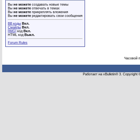
Вы
не можете
создавать новые темы
Вы
не можете
отвечать в темах
Вы
не можете
прикреплять вложения
Вы
не можете
редактировать свои сообщения
BB коды
Вкл.
Смайлы
Вкл.
[IMG]
код
Вкл.
HTML код
Выкл.
Forum Rules
Часовой 
Работает на vBulletin® 3. Copyright 