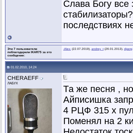
Слава Богу все 
стабилизаторы?
последствиях не
Эти 7 пользователи
-Alex-
(22.07.2019),
andrey_t
(26.01.2013),
djserg
поблагодарили IKAR75 за это
сообщение:
01.02.2010, 14:24
CHERAEFF
ЛАБУХ
Та же песня , но
Айписишка запры
4 РЦФ 315 х пул
Поменял на 2 ки
Недостаток тос