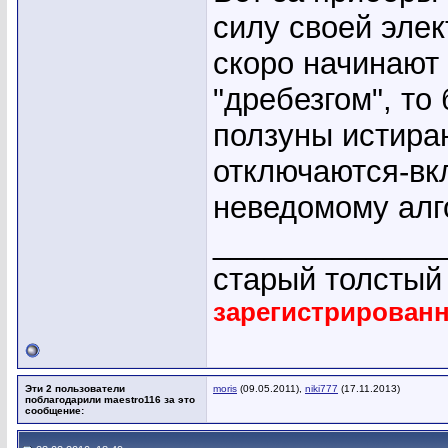
силу своей эле
скоро начинают 
"дребезгом", то
ползуны истира
отключаются-вк
неведомому алг
_____________
старый толсты
зарегистрирован
Эти 2 пользователи
moris
(09.05.2011),
niki777
(17.11.2013)
поблагодарили maestro116 за это
сообщение: