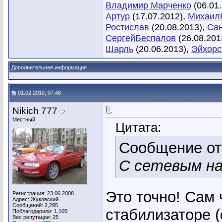
Владимир Марченко
(06.01
Артур
(17.07.2012),
Михаил
Ростислав
(20.08.2013),
Сан
СергейБеспалов
(26.08.201
Шарль
(20.06.2013),
Эйхорс
Дополнительная информация
01.02.2010, 07:48
Nikich 777
Местный
Цитата:
Сообщение о
С сетевым н
Это точно! Сам
Регистрация: 23.06.2008
Адрес: Жуковский
Сообщений: 2,295
стабилизаторе 
Поблагодарили: 1,105
Вес репутации:
25