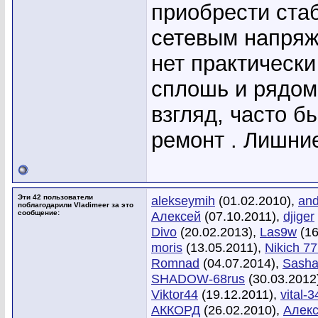
приобрести ста
сетевым напряж
нет практически
сплошь и рядом
взгляд, часто б
ремонт . Лишние
Эти 42 пользователи
alekseymih
(01.02.2010),
and
поблагодарили Vladimeer за это
сообщение:
Алексей
(07.10.2011),
djiger
Divo
(20.02.2013),
Las9w
(16
moris
(13.05.2011),
Nikich 7
Romnad
(04.07.2014),
Sasha
SHADOW-68rus
(30.03.2012
Viktor44
(19.12.2011),
vital-3
АККОРД
(26.02.2010),
Алекс