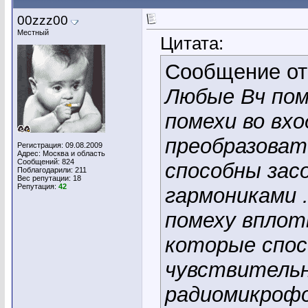
00zzz00
Местный
Цитата:
Сообщение о
Любые Вч пом
помехи во вхо
преобразоват
Регистрация: 09.08.2009
Адрес: Москва и область
Сообщений: 824
способны за
Поблагодарили: 211
Вес репутации:
18
Репутация:
42
гармониками 
помеху вплот
которые спос
чувствитель
радиомикрофо