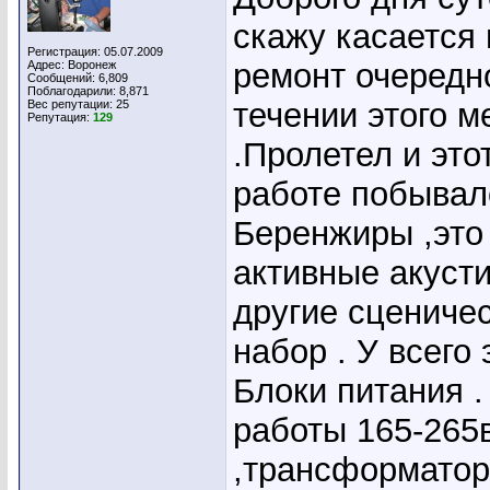
скажу касается 
Регистрация: 05.07.2009
ремонт очередно
Адрес: Воронеж
Сообщений: 6,809
Поблагодарили: 8,871
течении этого м
Вес репутации:
25
Репутация:
129
.Пролетел и это
работе побывал
Беренжиры ,это
активные акусти
другие сцениче
набор . У всего 
Блоки питания 
работы 165-265
,трансформаторн