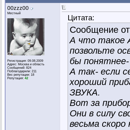
00zzz00
Местный
Цитата:
Сообщение о
А что такое
позвольте о
бы понятнее- 
Регистрация: 09.08.2009
Адрес: Москва и область
Сообщений: 824
А так- если с
Поблагодарили: 211
Вес репутации:
18
Репутация:
42
хороший приб
ЗВУКА.
Вот за прибо
Они в силу с
весьма скоро