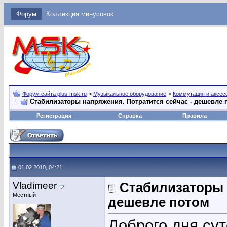
Форум
Коллекция минусовок
Форум сайта plus-msk.ru
>
Музыкальное оборудование
>
Коммутация и аксес
Стабилизаторы напряжения. Потратится сейчас - дешевле 
Регистрация
Справка
Правила
01.02.2010, 04:21
Vladimeer
Стабилизаторы 
Местный
дешевле потом
Доброго дня сут