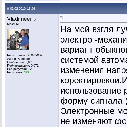
01.02.2010, 13:24
Vladimeer
Местный
На мой взгля лу
электро -механ
вариант обыкно
Регистрация: 05.07.2009
системой автом
Адрес: Воронеж
Сообщений: 6,809
Поблагодарили: 8,871
изменения нап
Вес репутации:
25
Репутация:
129
коректировкои.
использование 
форму сигнала (
Электронные мо
не изменяют фо