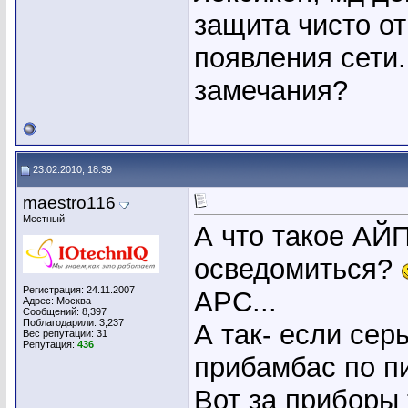
защита чисто от
появления сети. 
замечания?
23.02.2010, 18:39
maestro116
Местный
А что такое А
осведомиться?
Регистрация: 24.11.2007
АРС...
Адрес: Москва
Сообщений: 8,397
Поблагодарили: 3,237
А так- если сер
Вес репутации:
31
Репутация:
436
прибамбас по п
Вот за приборы