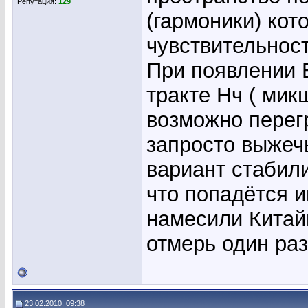
Репутация:
129
(гармоники) ко
чувствительнос
При появлении 
тракте Нч ( мик
возможно перегр
запросто выжеч
вариант стабили
что попадётся и
намесили Китайц
отмерь один раз
23.02.2010, 09:38