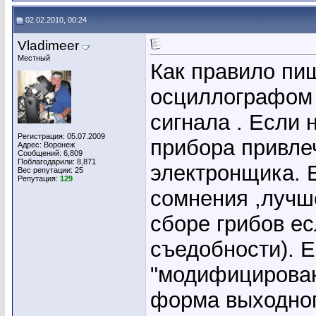
02.02.2010, 00:24
Vladimeer
Местный
Как правило пи
осциллографом 
сигнала . Если
Регистрация: 05.07.2009
прибора привле
Адрес: Воронеж
Сообщений: 6,809
Поблагодарили: 8,871
электронщика. Е
Вес репутации:
25
Репутация:
129
сомнения ,лучше
сборе грибов ес
съедобности). 
"модифицирован
форма выходног