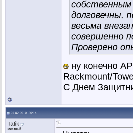
собственным 
долговечны, 
весьма внеза
совершенно п
Проверено о
ну конечно AP
Rackmount/Towe
С Днем Защитни
24.02.2010, 20:14
Tatik
Местный