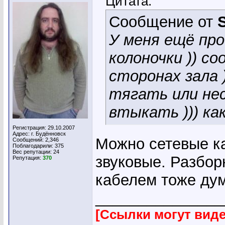
Цитата:
Сообщение от
У меня ещё пр
колоночки )) с
сторонах зала )
тягать или не
втыкать ))) ка
Регистрация: 29.10.2007
Адрес: г. Будённовск
Можно сетевые ка
Сообщений: 2,346
Поблагодарили: 375
Вес репутации:
24
звуковые. Разбор
Репутация:
370
кабелем тоже дум
_______________
[Ссылки могут вид