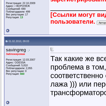
Регистрация: 22.10.2009
_____________
Адрес: г ВОРОНЕЖ
Сообщений: 690
Поблагодарили: 499
[Ссылки могут ви
Вес репутации:
17
Репутация:
13
пользователи.
01.02.2010, 09:03
savingreg
Заблокирован
Так какие же вс
Регистрация: 12.03.2007
Адрес: ODESSA
проблема в том,
Сообщений: 5,810
Поблагодарили: 2,055
Вес репутации:
0
соответственно 
Репутация:
660
лажа ))) или пе
трансформаторов