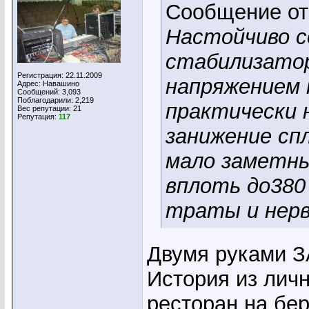
Сообщение о
Настойчиво 
стабилизатор
Регистрация: 22.11.2009
напряжением 
Адрес: Навашино
Сообщений: 3,093
Поблагодарили: 2,219
практически 
Вес репутации:
21
Репутация:
117
занижение сп
мало заметны
вплоть до380
траты и нер
Двумя руками З
История из личн
ресторан на бер