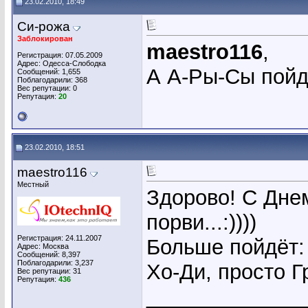
23.02.2010, 18:49
Си-рожа
Заблокирован
maestro116
,
Регистрация: 07.05.2009
Адрес: Одесса-Слободка
А А-Ры-Сы пойд
Сообщений: 1,655
Поблагодарили: 368
Вес репутации:
0
Репутация:
20
23.02.2010, 18:51
maestro116
Местный
Здорово! С Дне
порви...:))))
Регистрация: 24.11.2007
Больше пойдёт: 
Адрес: Москва
Сообщений: 8,397
Поблагодарили: 3,237
Хо-Ди, просто Г
Вес репутации:
31
Репутация:
436
_____________