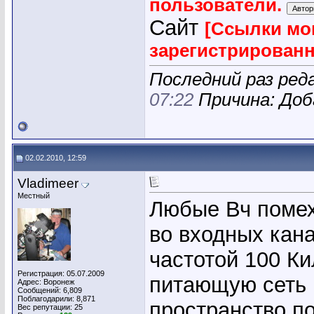
пользователи.
Сайт
[Ссылки мо
зарегистрирован
Последний раз реда
07:22
Причина: Доб
02.02.2010, 12:59
Vladimeer
Местный
Любые Вч помех
во входных кан
частотой 100 К
Регистрация: 05.07.2009
питающую сеть 
Адрес: Воронеж
Сообщений: 6,809
Поблагодарили: 8,871
пространство п
Вес репутации:
25