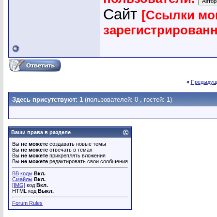
Сайт
[Ссылки мо
зарегистрирован
«
Предыдущ
Здесь присутствуют: 1
(пользователей: 0 , гостей: 1)
Ваши права в разделе
Вы
не можете
создавать новые темы
Вы
не можете
отвечать в темах
Вы
не можете
прикреплять вложения
Вы
не можете
редактировать свои сообщения
BB коды
Вкл.
Смайлы
Вкл.
[IMG]
код
Вкл.
HTML код
Выкл.
Forum Rules