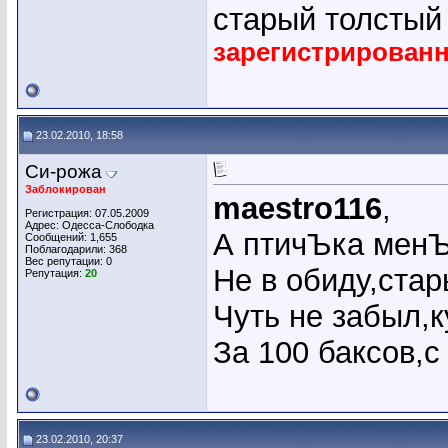
старый толсты
зарегистрирован
23.02.2010, 18:58
Си-рожа
Заблокирован
maestro116
,
Регистрация: 07.05.2009
Адрес: Одесса-Слободка
А птичЪка мен
Сообщений: 1,655
Поблагодарили: 368
Вес репутации:
0
Не в обиду,стар
Репутация:
20
Чуть не забыл,
За 100 баксов,с
23.02.2010, 20:37