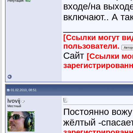
Репутация:
402
входе/на выходе
включают.. А так
_____________
[Ссылки могут ви
пользователи.
Сайт
[Ссылки мо
зарегистрирован
01.02.2010, 08:51
lvovij
Местный
Постоянно вожу 
жёлтый -спасает
зарегистрирован