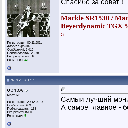
Спасибо за совет !
________________
Mackie SR1530 / Mack
Beyerdynamic TGX 58
a
Регистрация: 09.11.2011
Адрес: Украина
Сообщений: 1,016
Поблагодарили: 2,078
Вес репутации:
16
Репутация:
32
26.09.2013, 17:39
opritov
Местный
Самый лучший монит
Регистрация: 20.12.2010
Сообщений: 403
А самое главное - б
Поблагодарили: 138
Вес репутации:
0
Репутация:
5