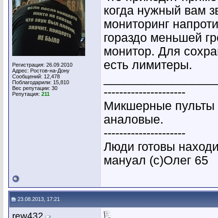
когда нужный вам з
мониторинг напроти
гораздо меньшей гр
монитор. Для сохр
есть лимитеры.
Регистрация: 26.09.2010
Адрес: Ростов-на-Дону
________________
Сообщений: 12,478
Поблагодарили: 15,810
Вес репутации:
30
---------------------
Репутация:
211
Микшерные пульты 
аналовые.
---------------------
Люди готовы находи
мануал (с)Олег 65
23.08.2013, 17:21
rew432