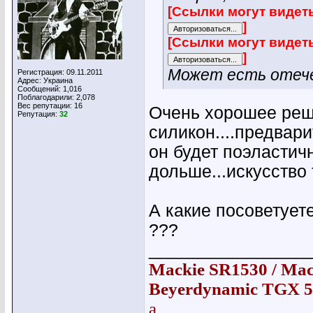
[Ссылки могут видет
]
[Ссылки могут видет
]
Может есть отеч
Регистрация: 09.11.2011
Адрес: Украина
Сообщений: 1,016
Поблагодарили: 2,078
Вес репутации:
16
Очень хорошее реше
Репутация:
32
силикон....предвар
он будет поэластичн
дольше...искусство 
А какие посоветует
???
________________
Mackie SR1530 / Mack
Beyerdynamic TGX 58
a