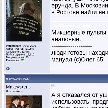
ерунда. В Московии 
в Ростове найти не 
________________
---------------------
Микшерные пульты 
аналовые.
---------------------
Регистрация: 26.09.2010
Адрес: Ростов-на-Дону
Люди готовы находи
Сообщений: 12,478
Поблагодарили: 15,810
Вес репутации:
30
мануал (с)Олег 65
Репутация:
211
10.02.2014, 02:53
Максуэлл
Пользователь
А я отказался от уш
использовать, предп