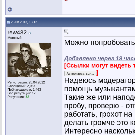
25.08.2013, 13:12
rew432
Местный
Можно попробовать..
Добавлено через 19 ча
[Ссылки могут видеть 
]
Надеюсь модератор 
Регистрация: 25.04.2012
Сообщений: 2,067
помощь музыкантам
Поблагодарили: 1,463
Вес репутации:
17
Такие же или напод
Репутация:
32
пробу, проверю - о
работать, грохот н
делать громче это 
Интересно наскольк