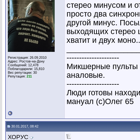
стерео минусом и о
просто два синхрон
другой минус. Посы
выходящих стерео ш
хватит и двух моно.
________________
---------------------
Регистрация: 26.09.2010
Адрес: Ростов-на-Дону
Микшерные пульты 
Сообщений: 12,478
Поблагодарили: 15,810
Вес репутации:
30
аналовые.
Репутация:
211
---------------------
Люди готовы находи
мануал (с)Олег 65
30.01.2017, 08:42
ХОРУС