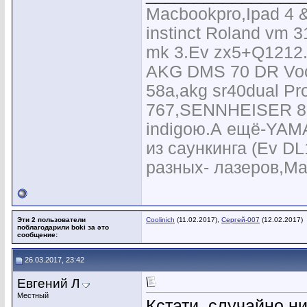
Macbookpro,Ipad 4 & 
instinct Roland vm
mk 3.Ev zx5+Q1212
AKG DMS 70 DR Voca
58a,akg sr40dual Pro
767,SENNHEISER 835
indigoю.А ещё-YAM
из саункинга (Ev D
разных- лазеров,Mart
Эти 2 пользователи
Coolinich
(11.02.2017),
Сергей-007
(12.02.2017)
поблагодарили boki за это
сообщение:
26.03.2017, 23:42
Евгений Л
Местный
Кстати, случайно н