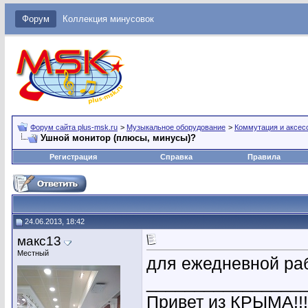
Форум
Коллекция минусовок
Форум сайта plus-msk.ru
>
Музыкальное оборудование
>
Коммутация и аксес
Ушной монитор (плюсы, минусы)?
Регистрация
Справка
Правила
24.06.2013, 18:42
макс13
Местный
для ежедневной раб
________________
Привет из КРЫМА!!!