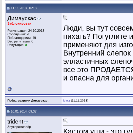
11.11.2013, 16:18
Димаускас
Заблокирован
Люди, вы тут совсе
Регистрация: 24.10.2013
Сообщений: 28
пихать? Погуглите 
Поблагодарили: 49
Вес репутации:
0
применяют для изгот
Репутация:
8
Внутренний слепок
элластичных слепо
все это ПРОДАЕТ
и опасна для орган
Поблагодарили Димаускас:
kriwa
(11.11.2013)
16.01.2014, 09:37
trident
Звукорежиссёр.
Кастом уши - это гуд