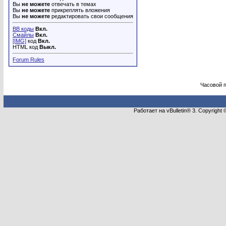
Вы
не можете
отвечать в темах
Вы
не можете
прикреплять вложения
Вы
не можете
редактировать свои сообщения
BB коды
Вкл.
Смайлы
Вкл.
[IMG]
код
Вкл.
HTML код
Выкл.
Forum Rules
Часовой 
Работает на vBulletin® 3. Copyright 