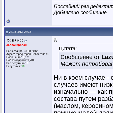
Последний раз редактир
Добавлено сообщение
26.08.2013, 23:33
ХОРУС
Заблокирован
Цитата:
Регистрация: 31.08.2012
Адрес: город-герой Севастополь
Сообщение от
Laz
Сообщений: 8,171
Поблагодарили: 9,704
Может попробова
Вес репутации:
0
Репутация:
10
Ни в коем случае -
случаев имеют низк
изначально — как п
состава путем разб
(маслом, керосином 
помимо малой доли 