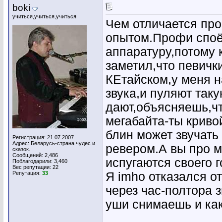
boki
учиться,учиться,учиться
Чем отличается пр
опытом.Профи споё
аппаратуру,потому 
заметил,что певич
КЕтайском,у меня н
звука,и пуляют так
дают,объясняешь,чт
мегабайта-ты кривой
блин может звучать
Регистрация: 21.07.2007
Адрес: Беларусь-страна чудес и
ревером.А вы про м
сказок.
Сообщений: 2,486
испугаются своего г
Поблагодарили: 3,460
Вес репутации:
22
Репутация:
33
Я imho отказался от
через час-полтора 
уши снимаешь и как
________________