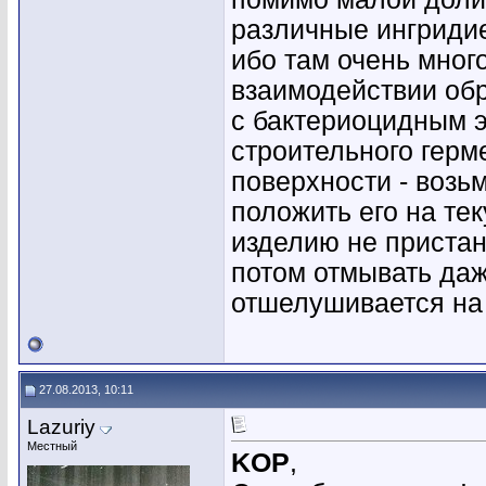
различные ингридие
ибо там очень мног
взаимодействии обр
с бактериоцидным э
строительного герм
поверхности - возь
положить его на те
изделию не пристане
потом отмывать даж
отшелушивается на 
27.08.2013, 10:11
Lazuriy
Местный
KOP
,