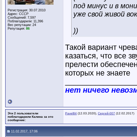
под минус и в мо
Регистрация: 30.07.2010
уже свой живой вок
Адрес: СССР
Сообщений: 7,597
Поблагодарили: 11,396
Вес репутации:
24
Репутация:
86
))
Такой вариант чрев
казаться, что все з
прелести обеспечены
которых не знаете
________________
нет ничего невоз
Эти 2 пользователи
Pavel84
(12.03.2020),
Сергей-007
(12.02.2017)
поблагодарили Калина за это
сообщение:
11.02.2017, 17:06