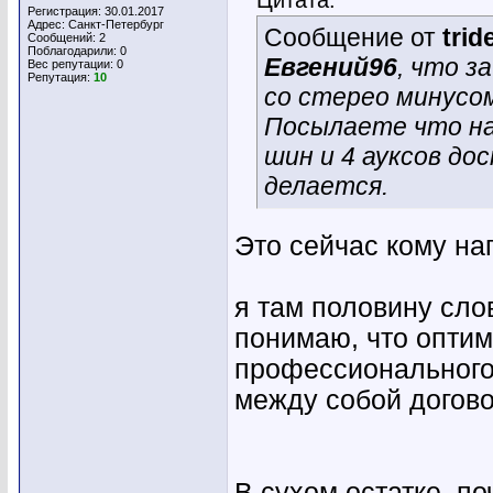
Регистрация: 30.01.2017
Адрес: Санкт-Петербург
Сообщение от
trid
Сообщений: 2
Поблагодарили: 0
Евгений96
, что 
Вес репутации:
0
Репутация:
10
со стерео минусо
Посылаете что на
шин и 4 ауксов до
делается.
Это сейчас кому на
я там половину слов 
понимаю, что опти
профессионального 
между собой догово
В сухом остатке, по