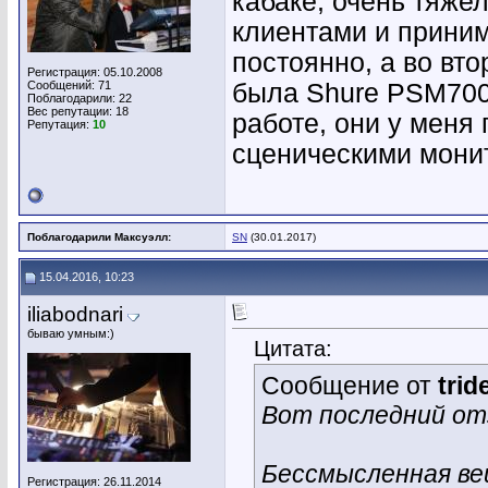
кабаке, очень тяжел
клиентами и прини
постоянно, а во вто
Регистрация: 05.10.2008
Сообщений: 71
была Shure PSM700
Поблагодарили: 22
Вес репутации:
18
работе, они у меня 
Репутация:
10
сценическими мони
Поблагодарили Максуэлл:
SN
(30.01.2017)
15.04.2016, 10:23
iliabodnari
бываю умным:)
Цитата:
Сообщение от
trid
Вот последний от
Бессмысленная ве
Регистрация: 26.11.2014