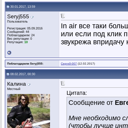
30.01.2017, 13:59
Seryj555
Пользователь
In air все таки бол
Регистрация: 05.09.2016
Сообщений: 44
или если под клик 
Поблагодарили: 24
Вес репутации:
0
звукрежа впридачу 
Репутация:
10
Поблагодарили Seryj555:
Сергей-007
(12.02.2017)
08.02.2017, 00:30
Калина
Местный
Цитата:
Сообщение от
Евг
Мне необходимо с
(чтобы лучше инто