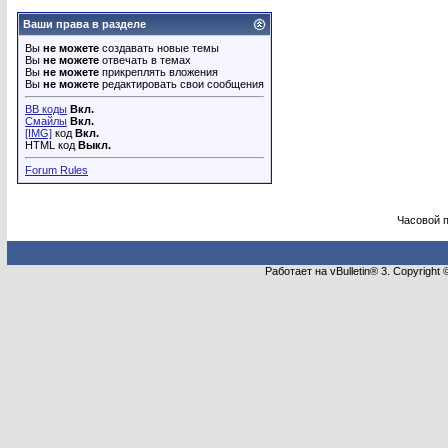
Ваши права в разделе
Вы
не можете
создавать новые темы
Вы
не можете
отвечать в темах
Вы
не можете
прикреплять вложения
Вы
не можете
редактировать свои сообщения
BB коды
Вкл.
Смайлы
Вкл.
[IMG]
код
Вкл.
HTML код
Выкл.
Forum Rules
Часовой 
Работает на vBulletin® 3. Copyright 