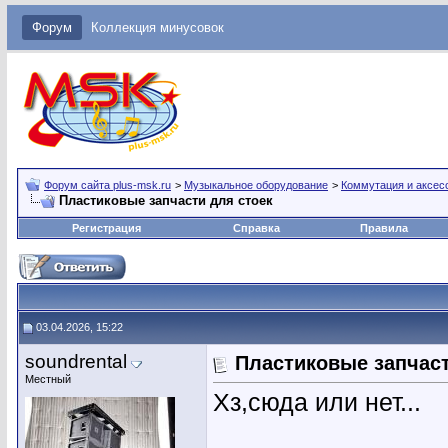
Форум
Коллекция минусовок
Форум сайта plus-msk.ru
>
Музыкальное оборудование
>
Коммутация и аксес
Пластиковые запчасти для стоек
Регистрация
Справка
Правила
03.04.2026, 15:22
soundrental
Пластиковые запчаст
Местный
Хз,сюда или нет...