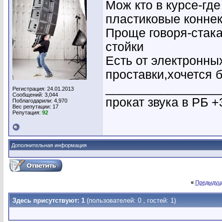
Мож кто в курсе-гд
пластиковые коннек
Проще говоря-стака
стойки
Есть от электронны
проставки,хочется 
________________
Регистрация: 24.01.2013
Сообщений: 3,044
прокат звука в РБ +
Поблагодарили: 4,970
Вес репутации:
17
Репутация:
92
Дополнительная информация
«
Предыдущ
Здесь присутствуют: 1
(пользователей: 0 , гостей: 1)