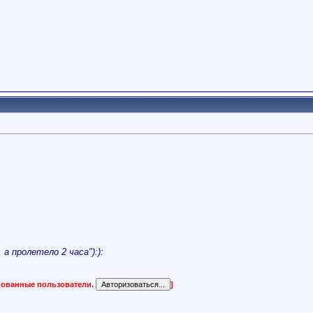
а пролетело 2 часа"):):
ированные пользователи.
]