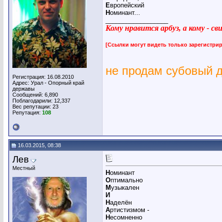
Е
вропейский
Н
оминант...
__________________
Кому нравится арбуз, а кому - с
[Ссылки могут видеть только зарегистр
не продам субовый 
Регистрация: 16.08.2010
Адрес: Урал - Опорный край
державы
Сообщений: 6,890
Поблагодарили: 12,337
Вес репутации:
23
Репутация:
108
16.03.2015, 08:38
Лев
Местный
Н
оминант
О
птимально
М
узыкален
И
Н
аделён
А
ртистизмом -
Н
есомненно