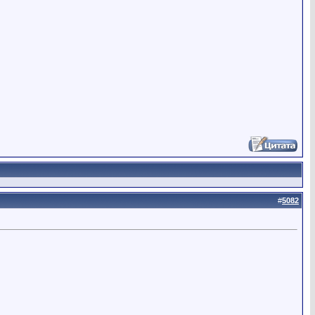
#
5082