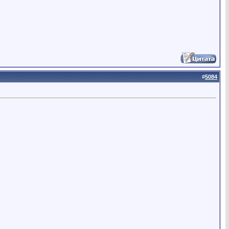
#
5084