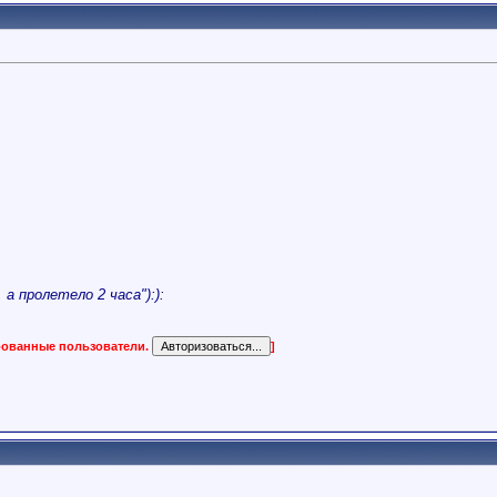
а пролетело 2 часа"):):
ированные пользователи.
]