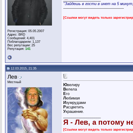
"Зайдешь в гости в инет на 5 минут, 
---------------------------------------------------
[Ссылки могут видеть только зарегистр
Регистрация: 05.05.2007
Адрес: BRD
Сообщений: 4,401
Поблагодарили: 1,137
Вес репутации:
25
Репутация:
141
12.03.2015, 21:35
Лев
Местный
Ю
велиру
В
елела
Е
го
Л
юбимая
И
зумрудами
Р
асцветить
У
крашение.
__________________
Я - Лев, а потому н
[Ссылки могут видеть только зарегистр