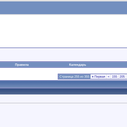
Правила
Календарь
Страница 255 из 355
«
Первая
<
155
205