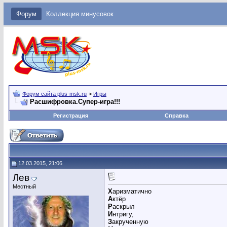
Форум
Коллекция минусовок
Форум сайта plus-msk.ru
>
Игры
Расшифровка.Супер-игра!!!
Регистрация
Справка
12.03.2015, 21:06
Лев
Местный
Х
аризматично
А
ктёр
Р
аскрыл
И
нтригу,
З
акрученную