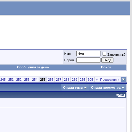
Имя
Запомнить?
Пароль
Сообщения за день
Поиск
245
251
252
253
254
255
256
257
258
259
265
305
>
Последняя
»
Опции темы
Опции просмотра
#
5081