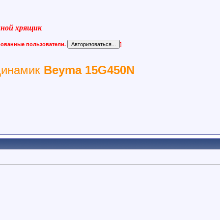
виной хрящик
ированные пользователи.
]
динамик
Beyma 15G450N