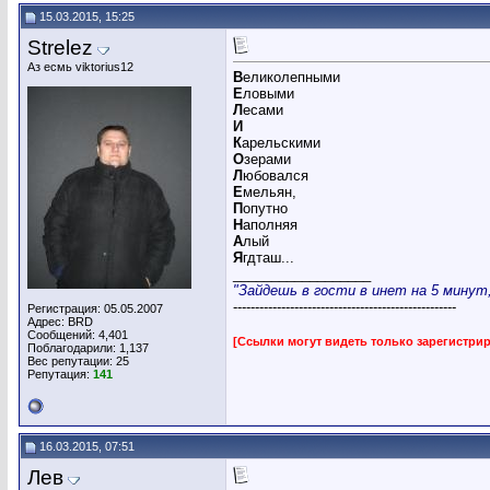
15.03.2015, 15:25
Strelez
Аз есмь viktorius12
В
еликолепными
Е
ловыми
Л
есами
И
К
арельскими
О
зерами
Л
юбовался
Е
мельян,
П
опутно
Н
аполняя
А
лый
Я
гдташ...
__________________
"Зайдешь в гости в инет на 5 минут, 
---------------------------------------------------
Регистрация: 05.05.2007
Адрес: BRD
Сообщений: 4,401
[Ссылки могут видеть только зарегистр
Поблагодарили: 1,137
Вес репутации:
25
Репутация:
141
16.03.2015, 07:51
Лев