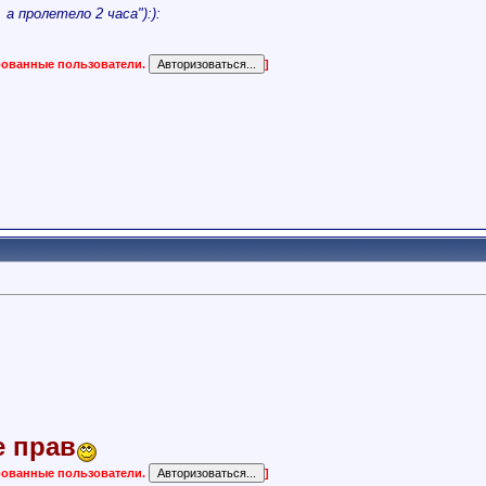
а пролетело 2 часа"):):
ированные пользователи.
]
е прав
ированные пользователи.
]