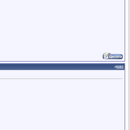
#
5083