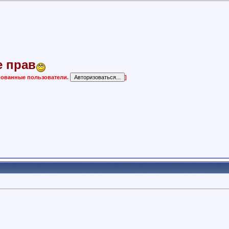
е прав
ированные пользователи.
]