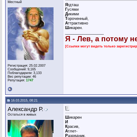
Местный
Я
гдташ
Г
усями
Д
икими
Т
ороченный,
А
ттрактивно
Ш
икарен.
__________________
Я - Лев, а потому н
[Ссылки могут видеть только зарегистр
Регистрация: 25.02.2007
Сообщений: 9,165
Поблагодарили: 3,133
Вес репутации:
46
Репутация:
1747
16.03.2015, 08:21
Александр Р.
Остаться в живых
Ш
икарен
И
К
расив,
А
тлет-
Р
азрядник,