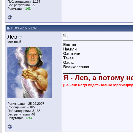
Поблагодарили: 1,137
Вес репутации:
25
Репутация:
141
13.03.2015, 21:32
Лев
Местный
Е
нотов
Н
абили
О
хотники...
Т
акая
О
хота
В
еликолепная...
__________________
Я - Лев, а потому н
[Ссылки могут видеть только зарегистр
Регистрация: 25.02.2007
Сообщений: 9,165
Поблагодарили: 3,133
Вес репутации:
46
Репутация:
1747