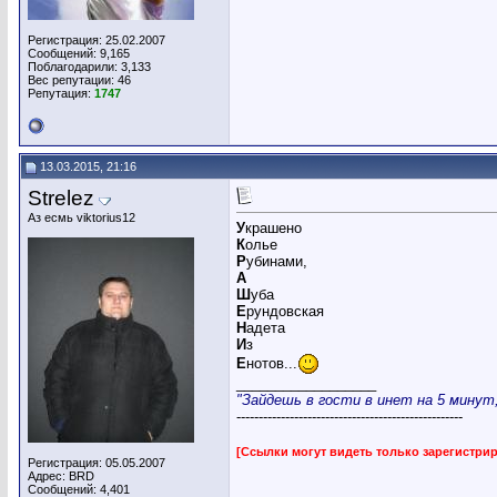
Регистрация: 25.02.2007
Сообщений: 9,165
Поблагодарили: 3,133
Вес репутации:
46
Репутация:
1747
13.03.2015, 21:16
Strelez
Аз есмь viktorius12
У
крашено
К
олье
Р
убинами,
А
Ш
уба
Е
рундовская
Н
адета
И
з
Е
нотов...
__________________
"Зайдешь в гости в инет на 5 минут, 
---------------------------------------------------
[Ссылки могут видеть только зарегистр
Регистрация: 05.05.2007
Адрес: BRD
Сообщений: 4,401