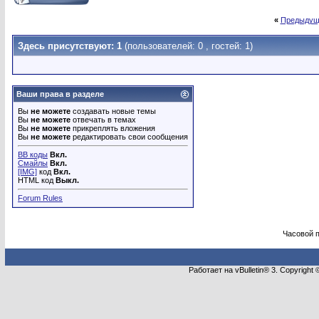
«
Предыдущ
Здесь присутствуют: 1
(пользователей: 0 , гостей: 1)
Ваши права в разделе
Вы
не можете
создавать новые темы
Вы
не можете
отвечать в темах
Вы
не можете
прикреплять вложения
Вы
не можете
редактировать свои сообщения
BB коды
Вкл.
Смайлы
Вкл.
[IMG]
код
Вкл.
HTML код
Выкл.
Forum Rules
Часовой 
Работает на vBulletin® 3. Copyright 