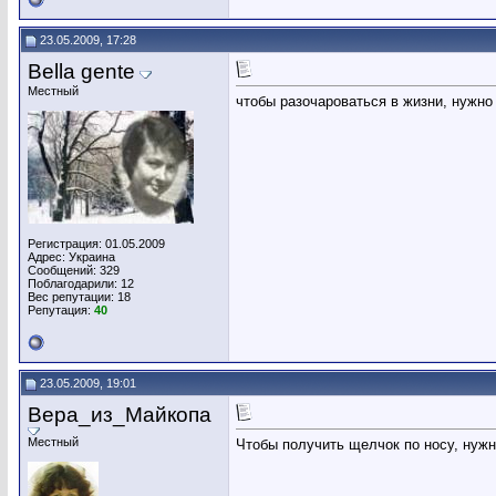
23.05.2009, 17:28
Bella gente
Местный
чтобы разочароваться в жизни, нужно
Регистрация: 01.05.2009
Адрес: Украина
Сообщений: 329
Поблагодарили: 12
Вес репутации:
18
Репутация:
40
23.05.2009, 19:01
Вера_из_Майкопа
Местный
Чтобы получить щелчок по носу, нужн