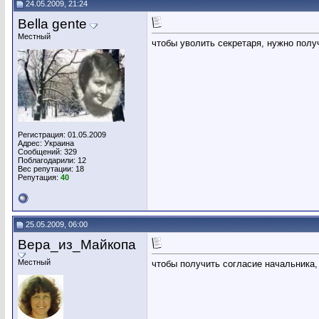
24.05.2009, 21:24
Bella gente
Местный
чтобы уволить секретаря, нужно полу
Регистрация: 01.05.2009
Адрес: Украина
Сообщений: 329
Поблагодарили: 12
Вес репутации:
18
Репутация:
40
25.05.2009, 06:00
Вера_из_Майкопа
Местный
чтобы получить согласие начальника