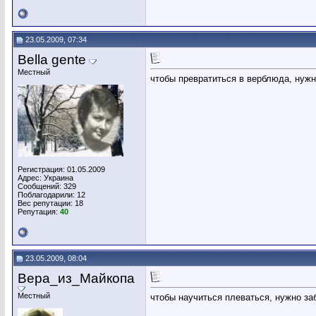
23.05.2009, 07:34
Bella gente
Местный
чтобы превратиться в верблюда, нужн
Регистрация: 01.05.2009
Адрес: Украина
Сообщений: 329
Поблагодарили: 12
Вес репутации:
18
Репутация:
40
23.05.2009, 08:04
Вера_из_Майкопа
Местный
чтобы научиться плеваться, нужно за