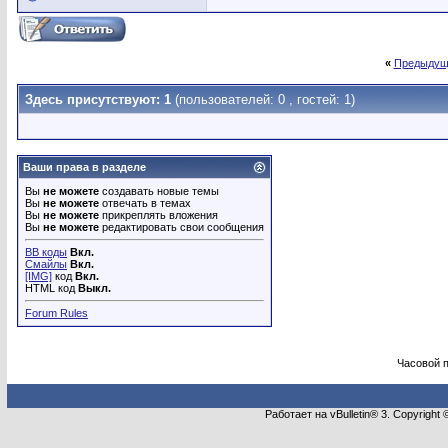
«
Предыдущ
Здесь присутствуют: 1
(пользователей: 0 , гостей: 1)
Ваши права в разделе
Вы
не можете
создавать новые темы
Вы
не можете
отвечать в темах
Вы
не можете
прикреплять вложения
Вы
не можете
редактировать свои сообщения
BB коды
Вкл.
Смайлы
Вкл.
[IMG]
код
Вкл.
HTML код
Выкл.
Forum Rules
Часовой 
Работает на vBulletin® 3. Copyright 