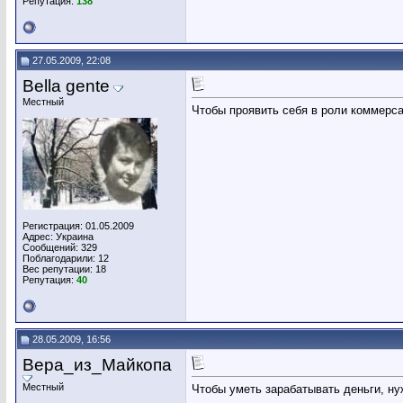
Репутация:
138
27.05.2009, 22:08
Bella gente
Местный
Чтобы проявить себя в роли коммерса
Регистрация: 01.05.2009
Адрес: Украина
Сообщений: 329
Поблагодарили: 12
Вес репутации:
18
Репутация:
40
28.05.2009, 16:56
Вера_из_Майкопа
Местный
Чтобы уметь зарабатывать деньги, ну