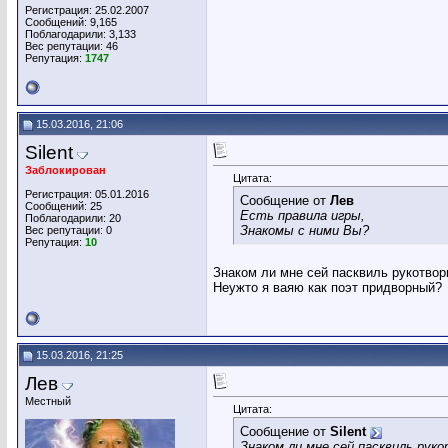
Регистрация: 25.02.2007
Сообщений: 9,165
Поблагодарили: 3,133
Вес репутации:
46
Репутация:
1747
15.03.2016, 21:06
Silent
Заблокирован
Цитата:
Регистрация: 05.01.2016
Сообщение от
Лев
Сообщений: 25
Есть правила игры,
Поблагодарили: 20
Знакомы с ними Вы?
Вес репутации:
0
Репутация:
10
Знаком ли мне сей пасквиль рукотво
Неужто я ваяю как поэт придворный?
15.03.2016, 21:25
Лев
Местный
Цитата:
Сообщение от
Silent
Знаком ли мне сей пасквиль рук