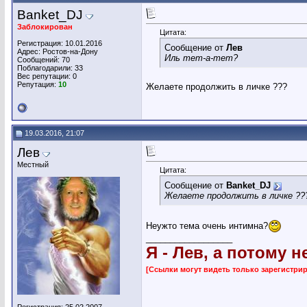
Banket_DJ
Заблокирован
Цитата:
Регистрация: 10.01.2016
Сообщение от
Лев
Адрес: Ростов-на-Дону
Иль тет-а-тет?
Сообщений: 70
Поблагодарили: 33
Вес репутации:
0
Репутация:
10
Желаете продолжить в личке ???
19.03.2016, 21:07
Лев
Местный
Цитата:
Сообщение от
Banket_DJ
Желаете продолжить в личке ??
Неужто тема очень интимна?
__________________
Я - Лев, а потому н
[Ссылки могут видеть только зарегистр