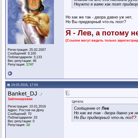
Неужто я ваяю как поэт придво
Но как же так - двора давно уж нет,
Но Вы придворный что-ль поэт?
__________________
Я - Лев, а потому н
[Ссылки могут видеть только зарегистр
Регистрация: 25.02.2007
Сообщений: 9,165
Поблагодарили: 3,133
Вес репутации:
46
Репутация:
1747
19.03.2016, 17:54
Banket_DJ
Заблокирован
Цитата:
Регистрация: 10.01.2016
Сообщение от
Лев
Адрес: Ростов-на-Дону
Но как же так - двора давно уж н
Сообщений: 70
Но Вы придворный что-ль поэ
Т
?
Поблагодарили: 33
Вес репутации:
0
Репутация:
10