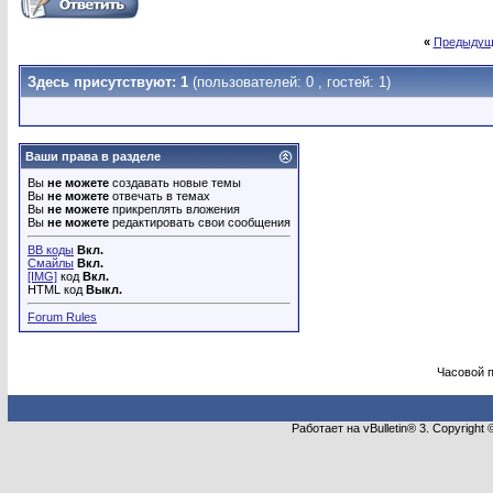
«
Предыдущ
Здесь присутствуют: 1
(пользователей: 0 , гостей: 1)
Ваши права в разделе
Вы
не можете
создавать новые темы
Вы
не можете
отвечать в темах
Вы
не можете
прикреплять вложения
Вы
не можете
редактировать свои сообщения
BB коды
Вкл.
Смайлы
Вкл.
[IMG]
код
Вкл.
HTML код
Выкл.
Forum Rules
Часовой 
Работает на vBulletin® 3. Copyright 