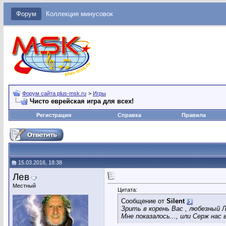
Форум
Коллекция минусовок
Форум сайта plus-msk.ru
>
Игры
Чисто еврейская игра для всех!
Регистрация
Справка
Правила
15.03.2016, 18:38
Лев
Местный
Цитата:
Сообщение от
Silent
Зрить в корень Вас , любезный Л
Мне показалось..., или Серж нас