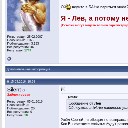
Ой
неужто в БАНю париться ушёл
__________________
Я - Лев, а потому н
[Ссылки могут видеть только зарегистр
Регистрация: 25.02.2007
Сообщений: 9,165
Поблагодарили: 3,133
Вес репутации:
46
Репутация:
1747
Дополнительная информация
15.03.2016, 18:59
Silent
Заблокирован
Цитата:
Регистрация: 05.01.2016
Сообщение от
Лев
Сообщений: 25
Ой неужто в БАНю париться уш
Поблагодарили: 20
Вес репутации:
0
Репутация:
10
Ушёл Сергей , и обещал не возвращат
Как Вы считаете событья будут разви