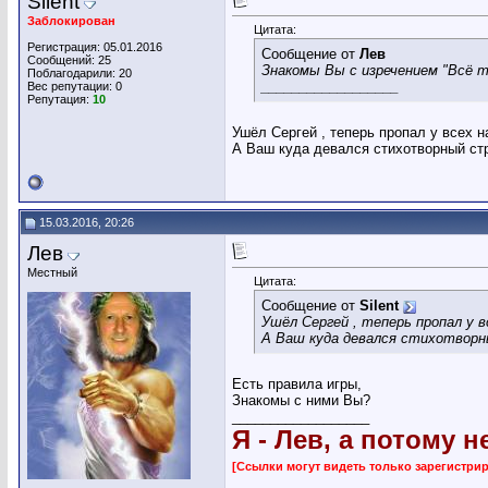
Silent
Заблокирован
Цитата:
Регистрация: 05.01.2016
Сообщение от
Лев
Сообщений: 25
Знакомы Вы с изречением "Всё т
Поблагодарили: 20
__________________
Вес репутации:
0
Репутация:
10
Ушёл Сергей , теперь пропал у всех н
А Ваш куда девался стихотворный стр
15.03.2016, 20:26
Лев
Местный
Цитата:
Сообщение от
Silent
Ушёл Сергей , теперь пропал у в
А Ваш куда девался стихотворн
Есть правила игры,
Знакомы с ними Вы?
__________________
Я - Лев, а потому н
[Ссылки могут видеть только зарегистр