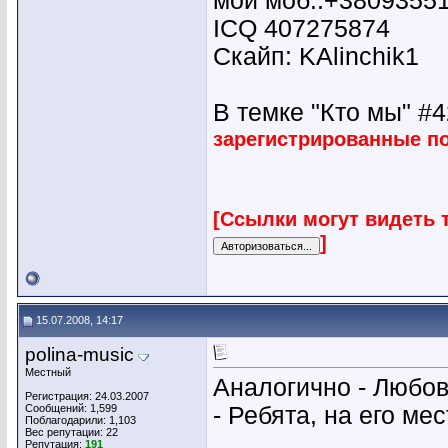
мой моб.:+3809355
ICQ 407275874
Скайп: KAlinchik1
В темке "Кто мы" #42
зарегистрированные п
[Ссылки могут видеть 
]
15.07.2008, 14:17
polina-music
Местный
Аналогично - Любов
Регистрация: 24.03.2007
Сообщений: 1,599
- Ребята, на его ме
Поблагодарили: 1,103
Вес репутации:
22
Репутация:
191