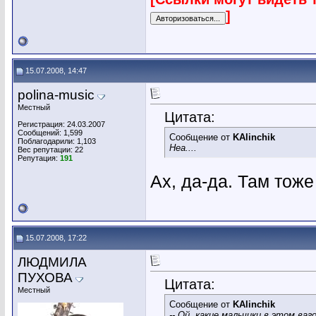
]
15.07.2008, 14:47
polina-music
Местный
Цитата:
Регистрация: 24.03.2007
Сообщений: 1,599
Сообщение от
KAlinchik
Поблагодарили: 1,103
Неа....
Вес репутации:
22
Репутация:
191
Ах, да-да. Там тож
15.07.2008, 17:22
ЛЮДМИЛА
ПУХОВА
Цитата:
Местный
Сообщение от
KAlinchik
-- Ой, какие мальчики в этом ваго