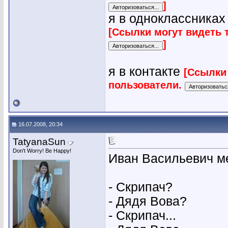
]
я в одноклассниках
[Ссылки могут видеть 
]
я в контакте
[Ссылки
пользователи.
16.07.2008, 20:34
TatyanaSun
Don't Worry! Be Happy!
Иван Васильевич м
- Скрипач?
- Дядя Вова?
- Скрипач...