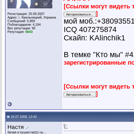
[Ссылки могут видеть 
]
Регистрация: 25.09.2007
Адрес: г. Хмельницкий, Украина
мой моб.:+3809355
Сообщений: 5,969
Поблагодарили: 4,194
ICQ 407275874
Вес репутации:
90
Репутация:
6643
Скайп: KAlinchik1
В темке "Кто мы" #42
зарегистрированные п
[Ссылки могут видеть 
]
16.07.2008, 13:42
Настя
белая и пушистая))) гы...