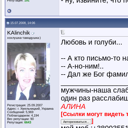
- ну, извините, что
Репутация:
191
15.07.2008, 14:06
KAlinchik
хохлушка-тамадушка:)
Любовь и голуби...
-- А кто письмо-то 
-- А-но-ним!..
-- Дал же Бог фамил
________________
мужчины-наша слабо
один раз расслабиш
АЛИНА
Регистрация: 25.09.2007
Адрес: г. Хмельницкий, Украина
Сообщений: 5,969
[Ссылки могут видеть 
Поблагодарили: 4,194
Вес репутации:
90
]
Репутация:
6643