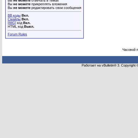
Вы
не можете
отвечать в темах
Вы
не можете
прикреплять вложения
Вы
не можете
редактировать свои сообщения
BB коды
Вкл.
Смайлы
Вкл.
[IMG]
код
Вкл.
HTML код
Выкл.
Forum Rules
Часовой 
Работает на vBulletin® 3. Copyright 