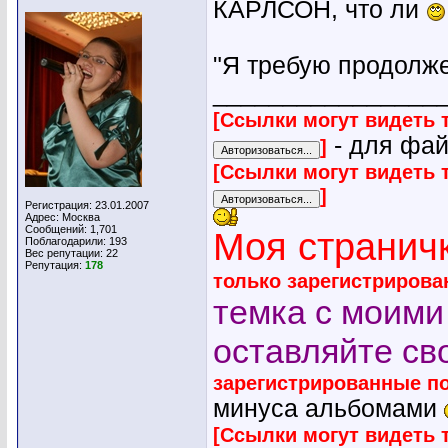
КАРЛСОН, что ли
"Я требую продолже
________________
[Ссылки могут видеть 
- для фа
]
[Ссылки могут видеть 
]
Регистрация: 23.01.2007
Адрес: Москва
Сообщений: 1,701
Моя страничк
Поблагодарили: 193
Вес репутации:
22
Репутация:
178
только зарегистриров
темка с моими
оставляйте св
зарегистрированные п
минуса альбомами
[Ссылки могут видеть 