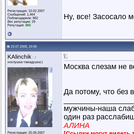
Регистрация: 10.02.2007
Сообщений: 1,464
Ну, все! Засосало 
Поблагодарили: 982
Вес репутации:
29
Репутация:
865
23.07.2008, 19:06
KAlinchik
хохлушка-тамадушка:)
Москва слезам не ве
Да потому, что без 
________________
мужчины-наша слабо
один раз расслабиш
АЛИНА
[Ссылки могут видеть 
Регистрация: 25.09.2007