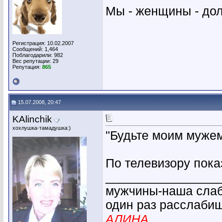
Мы - женщины - д
Регистрация: 10.02.2007
Сообщений: 1,464
Поблагодарили: 982
Вес репутации:
29
Репутация:
865
15.07.2008, 20:47
KAlinchik
хохлушка-тамадушка:)
"Будьте моим муже
По телевизору пока
________________
мужчины-наша слабо
один раз расслабиш
АЛИНА