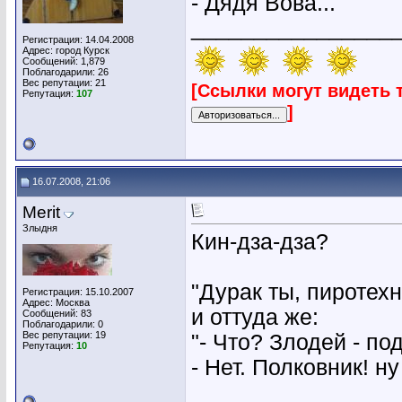
- Дядя Вова...
________________
Регистрация: 14.04.2008
Адрес: город Курск
Сообщений: 1,879
Поблагодарили: 26
Вес репутации:
21
[Ссылки могут видеть 
Репутация:
107
]
16.07.2008, 21:06
Merit
Злыдня
Кин-дза-дза?
"Дурак ты, пиротехни
Регистрация: 15.10.2007
Адрес: Москва
и оттуда же:
Сообщений: 83
Поблагодарили: 0
Вес репутации:
19
"- Что? Злодей - п
Репутация:
10
- Нет. Полковник! ну