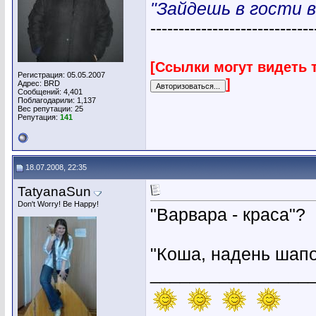
"Зайдешь в гости в
-----------------------------
[Ссылки могут видеть 
Регистрация: 05.05.2007
]
Адрес: BRD
Сообщений: 4,401
Поблагодарили: 1,137
Вес репутации:
25
Репутация:
141
18.07.2008, 22:35
TatyanaSun
Don't Worry! Be Happy!
"Варвара - краса"?
"Коша, надень шапо
________________