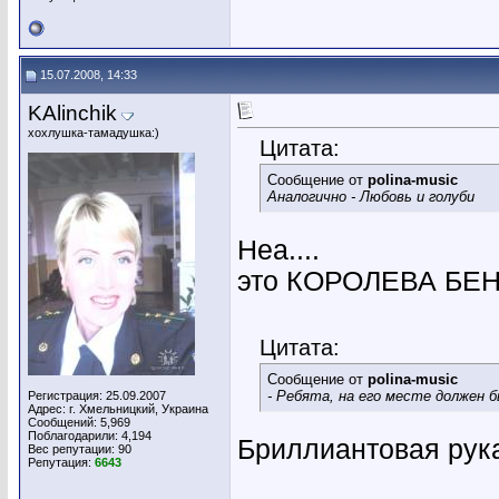
15.07.2008, 14:33
KAlinchik
хохлушка-тамадушка:)
Цитата:
Сообщение от
polina-music
Аналогично - Любовь и голуби
Неа....
это КОРОЛЕВА БЕ
Цитата:
Сообщение от
polina-music
- Ребята, на его месте должен б
Регистрация: 25.09.2007
Адрес: г. Хмельницкий, Украина
Сообщений: 5,969
Поблагодарили: 4,194
Бриллиантовая рук
Вес репутации:
90
Репутация:
6643