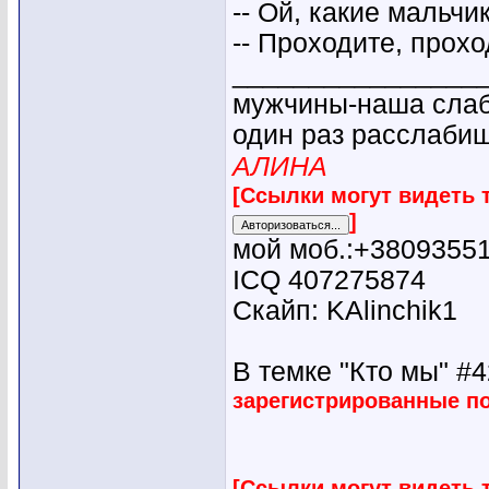
-- Ой, какие мальчик
-- Проходите, прохо
________________
мужчины-наша слабо
один раз расслабиш
АЛИНА
[Ссылки могут видеть 
]
мой моб.:+3809355
ICQ 407275874
Скайп: KAlinchik1
В темке "Кто мы" #42
зарегистрированные п
[Ссылки могут видеть 