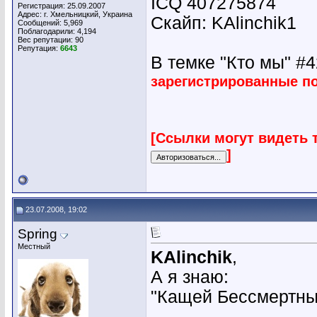
ICQ 407275874
Регистрация: 25.09.2007
Адрес: г. Хмельницкий, Украина
Скайп: KAlinchik1
Сообщений: 5,969
Поблагодарили: 4,194
Вес репутации:
90
Репутация:
6643
В темке "Кто мы" #42
зарегистрированные п
[Ссылки могут видеть 
]
23.07.2008, 19:02
Spring
Местный
KAlinchik
,
А я знаю:
"Кащей Бессмертны