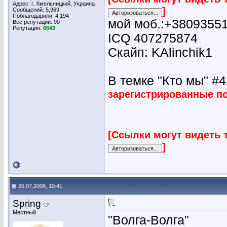
Адрес: г. Хмельницкий, Украина
]
Сообщений: 5,969
Поблагодарили: 4,194
мой моб.:+3809355
Вес репутации:
90
Репутация:
6643
ICQ 407275874
Скайп: KAlinchik1
В темке "Кто мы" #42
зарегистрированные п
[Ссылки могут видеть 
]
25.07.2008, 19:41
Spring
Местный
"Волга-Волга"