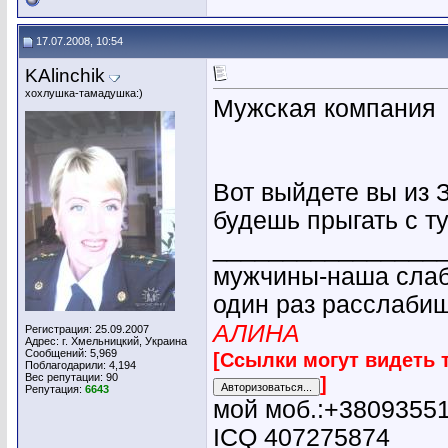
17.07.2008, 10:54
KAlinchik
хохлушка-тамадушка:)
Мужская компания
Вот выйдете вы из З
будешь прыгать с ту
________________
мужчины-наша слабо
один раз расслабиш
АЛИНА
Регистрация: 25.09.2007
Адрес: г. Хмельницкий, Украина
Сообщений: 5,969
[Ссылки могут видеть 
Поблагодарили: 4,194
Вес репутации:
90
]
Репутация:
6643
мой моб.:+3809355
ICQ 407275874