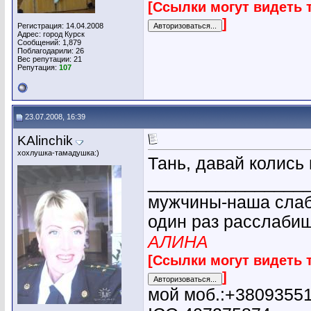
[Ссылки могут видеть 
]
Регистрация: 14.04.2008
Адрес: город Курск
Сообщений: 1,879
Поблагодарили: 26
Вес репутации:
21
Репутация:
107
23.07.2008, 16:39
KAlinchik
хохлушка-тамадушка:)
Тань, давай колись 
________________
мужчины-наша слабо
один раз расслабиш
АЛИНА
[Ссылки могут видеть 
]
мой моб.:+3809355