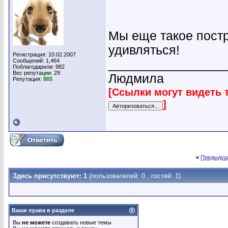
Мы еще такое постр
удивляться!
Регистрация: 10.02.2007
Сообщений: 1,464
________________
Поблагодарили: 982
Вес репутации:
29
Людмила
Репутация:
865
[Ссылки могут видеть 
]
«
Предыдущ
Здесь присутствуют: 1
(пользователей: 0 , гостей: 1)
Ваши права в разделе
Вы
не можете
создавать новые темы