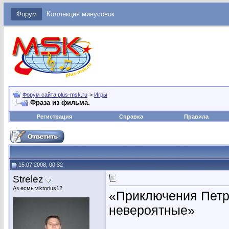
Форум
Коллекция минусовок
Форум сайта plus-msk.ru
>
Игры
Фраза из фильма.
Регистрация
Справка
Правила
15.07.2008, 00:32
Strelez
Аз есмь viktorius12
«Приключения Петр
невероятные»