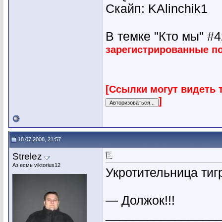
Скайп: KAlinchik1
В темке "Кто мы" #42
зарегистрированные п
[Ссылки могут видеть 
]
18.07.2008, 21:57
Strelez
Аз есмь viktorius12
Укротительница тиг
— Должок!!!
________________