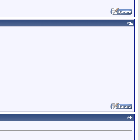
#
43
#
44