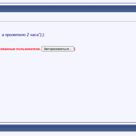
а пролетело 2 часа"):):
ированные пользователи.
]