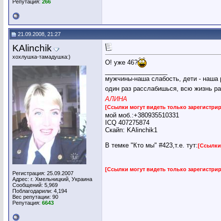
Репутация:
266
21.09.2008, 21:27
KAlinchik
хохлушка-тамадушка:)
О! уже 46?
__________________
мужчины-наша слабость, дети - наша 
один раз расслабишься, всю жизнь ра
АЛИНА
[Ссылки могут видеть только зарегистр
мой моб.:+380935510331
ICQ 407275874
Скайп: KAlinchik1
В темке "Кто мы" #423,т.е. тут:
[Ссылки
[Ссылки могут видеть только зарегистр
Регистрация: 25.09.2007
Адрес: г. Хмельницкий, Украина
Сообщений: 5,969
Поблагодарили: 4,194
Вес репутации:
90
Репутация:
6643