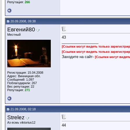
Репутация:
266
20.09.2008, 09:38
Евгений80
Местный
43
__________________
[Ссылки могут видеть только зарегистр
[Ссылки могут видеть только зарегистр
Заходите на сайт-
[Ссылки могут видет
Регистрация: 15.04.2008
Адрес: Винницкая обл.
Сообщений: 1,097
Поблагодарили: 267
Вес репутации:
22
Репутация:
271
21.09.2008, 02:18
Strelez
Аз есмь viktorius12
44
__________________