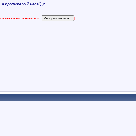
а пролетело 2 часа"):):
ированные пользователи.
]