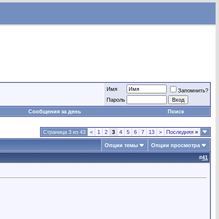
Имя
Запомнить?
Пароль
Сообщения за день
Поиск
Страница 3 из 43
<
1
2
3
4
5
6
7
13
>
Последняя
»
Опции темы
Опции просмотра
#
41