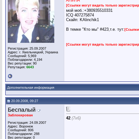
АЛИНА
[Ссылки могут видеть только зарегистр
мой моб.:+380935510331
ICQ 407275874
Скайп: KAlinchik1
В темке "Кто мы" #423,т.е. тут:
[Ссылки
[Ссылки могут видеть только зарегистр
Регистрация: 25.09.2007
Адрес: г. Хмельницкий, Украина
Сообщений: 5,969
Поблагодарили: 4,194
Вес репутации:
90
Репутация:
6643
Дополнительная информация
20.09.2008, 09:27
Беспалый
Заблокирован
42
(7х6)
Регистрация: 24.09.2007
Адрес: Воронеж
Сообщений: 806
Поблагодарили: 288
Вес репутации:
0