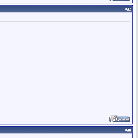
#
47
#
48