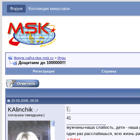
Форум
Коллекция минусовок
Форум сайта plus-msk.ru
>
Игры
Дощитаем до 1000000!!!
Регистрация
Справка
20.09.2008, 08:59
KAlinchik
хохлушка-тамадушка:)
41
__________________
мужчины-наша слабость, дети - наша 
один раз расслабишься, всю жизнь ра