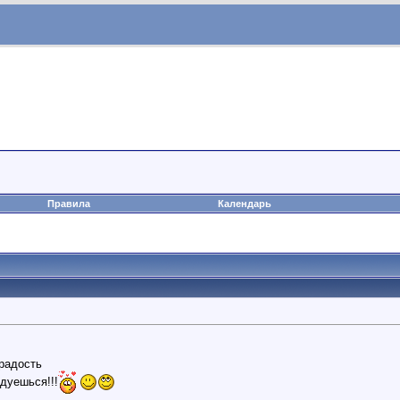
Правила
Календарь
радость
дуешься!!!