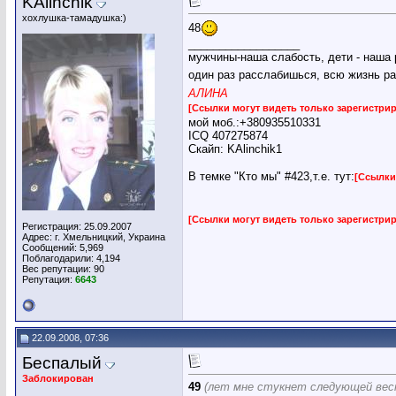
KAlinchik
хохлушка-тамадушка:)
48
__________________
мужчины-наша слабость, дети - наша 
один раз расслабишься, всю жизнь ра
АЛИНА
[Ссылки могут видеть только зарегистр
мой моб.:+380935510331
ICQ 407275874
Скайп: KAlinchik1
В темке "Кто мы" #423,т.е. тут:
[Ссылки
[Ссылки могут видеть только зарегистр
Регистрация: 25.09.2007
Адрес: г. Хмельницкий, Украина
Сообщений: 5,969
Поблагодарили: 4,194
Вес репутации:
90
Репутация:
6643
22.09.2008, 07:36
Беспалый
Заблокирован
49
(лет мне стукнет следующей вес