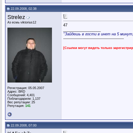
22.09.2008, 02:38
Strelez
Аз есмь viktorius12
47
__________________
"Зайдешь в гости в инет на 5 минут, 
---------------------------------------------------
[Ссылки могут видеть только зарегистр
Регистрация: 05.05.2007
Адрес: BRD
Сообщений: 4,401
Поблагодарили: 1,137
Вес репутации:
25
Репутация:
141
22.09.2008, 07:00