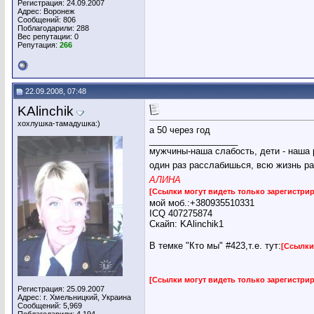
Регистрация: 24.09.2007
Адрес: Воронеж
Сообщений: 806
Поблагодарили: 288
Вес репутации:
0
Репутация:
266
22.09.2008, 07:48
KAlinchik
хохлушка-тамадушка:)
а 50 через год
__________________
мужчины-наша слабость, дети - наша 
один раз расслабишься, всю жизнь ра
АЛИНА
[Ссылки могут видеть только зарегистр
мой моб.:+380935510331
ICQ 407275874
Скайп: KAlinchik1
В темке "Кто мы" #423,т.е. тут:
[Ссылки
[Ссылки могут видеть только зарегистр
Регистрация: 25.09.2007
Адрес: г. Хмельницкий, Украина
Сообщений: 5,969