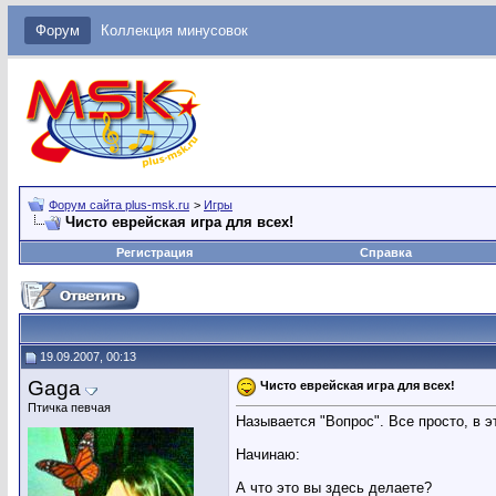
Форум
Коллекция минусовок
Форум сайта plus-msk.ru
>
Игры
Чисто еврейская игра для всех!
Регистрация
Справка
19.09.2007, 00:13
Gaga
Чисто еврейская игра для всех!
Птичка певчая
Называется "Вопрос". Все просто, в 
Начинаю:
А что это вы здесь делаете?