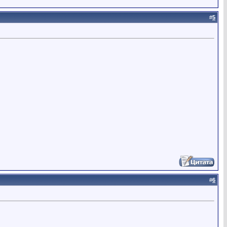
#
5
#
6