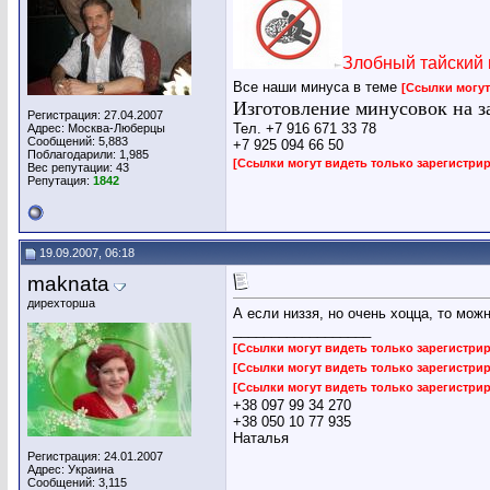
Злобный тайский 
Все наши минуса в теме
[Ссылки могут
Изготовление минусовок на з
Регистрация: 27.04.2007
Тел. +7 916 671 33 78
Адрес: Москва-Люберцы
Сообщений: 5,883
+7 925 094 66 50
Поблагодарили: 1,985
[Ссылки могут видеть только зарегистр
Вес репутации:
43
Репутация:
1842
19.09.2007, 06:18
maknata
дирехторша
А если низзя, но очень хоцца, то мож
__________________
[Ссылки могут видеть только зарегистр
[Ссылки могут видеть только зарегистр
[Ссылки могут видеть только зарегистр
+38 097 99 34 270
+38 050 10 77 935
Наталья
Регистрация: 24.01.2007
Адрес: Украина
Сообщений: 3,115