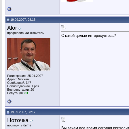
19.09.2007, 08:16
Alor
профессионал-любитель
С какой целью интересуетесь?
Регистрация: 25.01.2007
Адрес: Москва
Сообщений: 347
Поблагодарили: 1 раз
Вес репутации:
20
Репутация:
83
19.09.2007, 08:17
Ноточка
поспорить бы)))
Вы зачем все время сегодня приходите