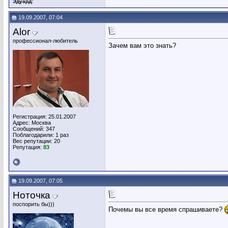
Эдуард:
19.09.2007, 07:04
Alor
профессионал-любитель
Зачем вам это знать?
Регистрация: 25.01.2007
Адрес: Москва
Сообщений: 347
Поблагодарили: 1 раз
Вес репутации:
20
Репутация:
83
19.09.2007, 07:05
Ноточка
поспорить бы)))
Почемы вы все время спрашиваете?