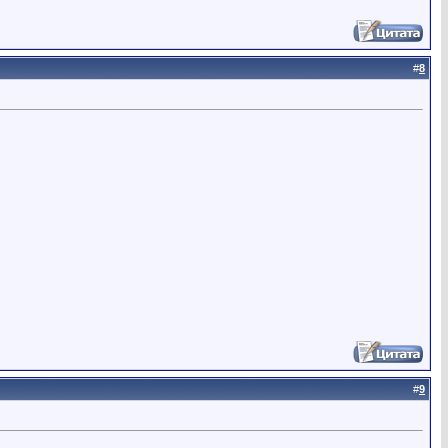
#
8
#
9