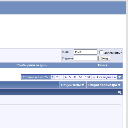
Имя
Запомнить?
Пароль
Сообщения за день
Поиск
Страница 1 из 250
1
2
3
4
5
11
51
101
>
Последняя
»
Опции темы
Опции просмотра
#
1