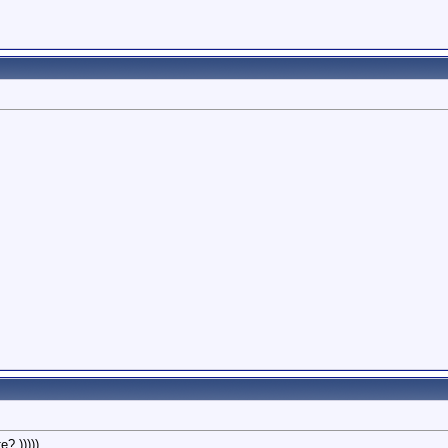
? )))))