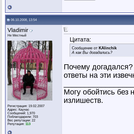
06.10.2008, 13:54
Vladimir
Не Местный
Цитата:
Сообщение от
KAlinchik
А как Вы догадались?
Почему догадался? 
ответы на эти изве
________________
Могу обойтись без 
излишеств.
Регистрация: 19.02.2007
Адрес: Каунас
Сообщений: 1,970
Поблагодарили: 703
Вес репутации:
22
Репутация:
113