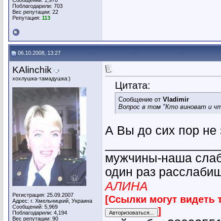
Сообщений: 1,970
Поблагодарили: 703
Вес репутации:
22
Репутация:
113
06.10.2008, 13:27
KAlinchik
хохлушка-тамадушка:)
Цитата:
Сообщение от
Vladimir
Вопрос в том "Кто виноват и ч
А Вы до сих пор не 
________________
мужчины-наша слабо
один раз расслабиш
АЛИНА
Регистрация: 25.09.2007
[Ссылки могут видеть 
Адрес: г. Хмельницкий, Украина
Сообщений: 5,969
]
Поблагодарили: 4,194
Вес репутации:
90