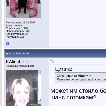
Регистрация: 19.02.2007
Адрес: Каунас
Сообщений: 1,970
Поблагодарили: 703
Вес репутации:
22
Репутация:
113
06.10.2008, 14:07
KAlinchik
хохлушка-тамадушка:)
Цитата:
Сообщение от
Vladimir
Разве не попытками всё это и з
Может им стоило бо
шанс потомкам?
________________