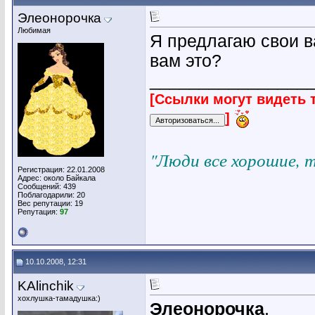
Элеонорочка
Любимая
Я предлагаю свои в
вам это?
________________
[Ссылки могут видеть 
]
"Люди все хорошие, 
Регистрация: 22.01.2008
Адрес: около Байкала
Сообщений: 439
Поблагодарили: 20
Вес репутации:
19
Репутация:
97
10.10.2008, 12:31
KAlinchik
хохлушка-тамадушка:)
Элеонорочка
,