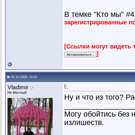
В темке "Кто мы" #42
зарегистрированные п
[Ссылки могут видеть 
]
06.10.2008, 14:04
Vladimir
Не Местный
Ну и что из того? Р
________________
Могу обойтись без 
излишеств.