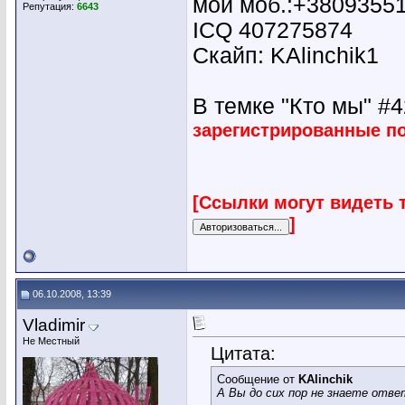
мой моб.:+3809355
Репутация:
6643
ICQ 407275874
Скайп: KAlinchik1
В темке "Кто мы" #42
зарегистрированные п
[Ссылки могут видеть 
]
06.10.2008, 13:39
Vladimir
Не Местный
Цитата:
Сообщение от
KAlinchik
А Вы до сих пор не знаете отве