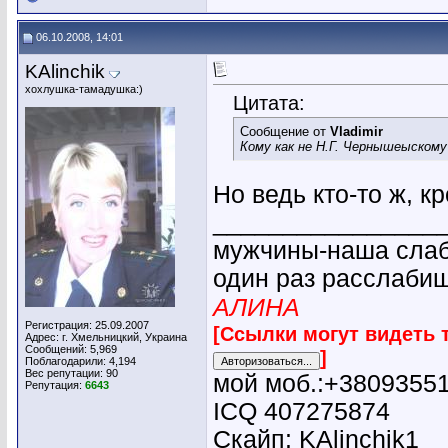
06.10.2008, 14:01
KAlinchik
хохлушка-тамадушка:)
Цитата:
Сообщение от
Vladimir
Кому как не Н.Г. Чернышеыском
Но ведь кто-то ж, к
________________
мужчины-наша слабо
один раз расслабиш
АЛИНА
Регистрация: 25.09.2007
[Ссылки могут видеть 
Адрес: г. Хмельницкий, Украина
Сообщений: 5,969
]
Поблагодарили: 4,194
Вес репутации:
90
мой моб.:+3809355
Репутация:
6643
ICQ 407275874
Скайп: KAlinchik1