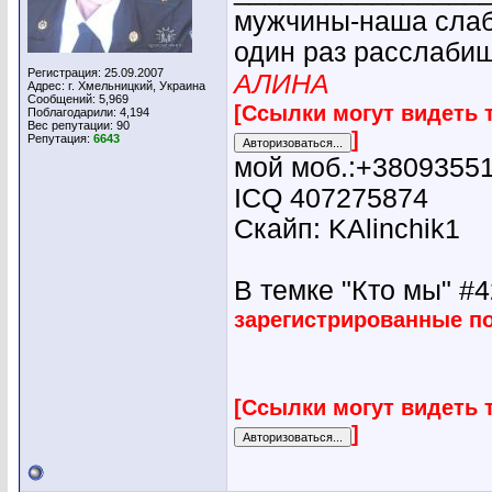
мужчины-наша слабо
один раз расслабиш
Регистрация: 25.09.2007
АЛИНА
Адрес: г. Хмельницкий, Украина
Сообщений: 5,969
[Ссылки могут видеть 
Поблагодарили: 4,194
Вес репутации:
90
]
Репутация:
6643
мой моб.:+3809355
ICQ 407275874
Скайп: KAlinchik1
В темке "Кто мы" #42
зарегистрированные п
[Ссылки могут видеть 
]