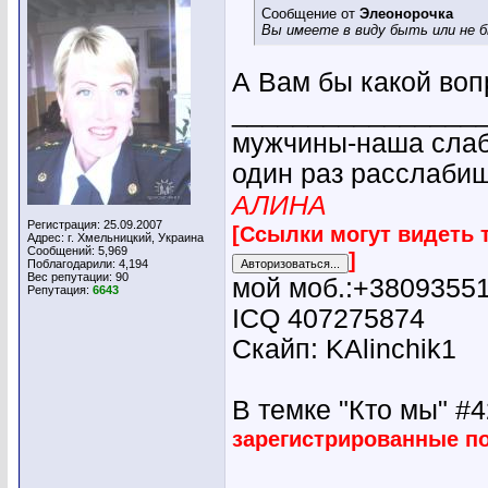
Сообщение от
Элеонорочка
Вы имеете в виду быть или не 
А Вам бы какой воп
________________
мужчины-наша слабо
один раз расслабиш
АЛИНА
Регистрация: 25.09.2007
[Ссылки могут видеть 
Адрес: г. Хмельницкий, Украина
Сообщений: 5,969
]
Поблагодарили: 4,194
Вес репутации:
90
мой моб.:+3809355
Репутация:
6643
ICQ 407275874
Скайп: KAlinchik1
В темке "Кто мы" #42
зарегистрированные п