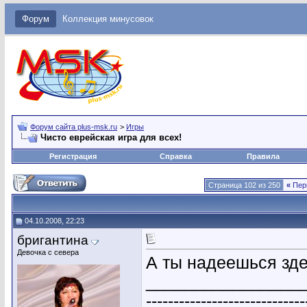
Форум
Коллекция минусовок
Форум сайта plus-msk.ru
>
Игры
Чисто еврейская игра для всех!
Регистрация
Справка
Правила
Страница 102 из 250
«
Пер
04.10.2008, 22:23
бригантина
Девочка с севера
А ты надеешься зде
________________
-----------------------------