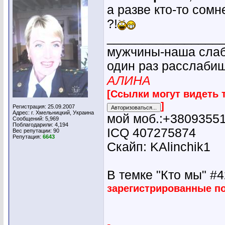
а разве кто-то сомн
?!
________________
мужчины-наша слабо
один раз расслабиш
АЛИНА
[Ссылки могут видеть 
]
Регистрация: 25.09.2007
Адрес: г. Хмельницкий, Украина
мой моб.:+3809355
Сообщений: 5,969
Поблагодарили: 4,194
ICQ 407275874
Вес репутации:
90
Репутация:
6643
Скайп: KAlinchik1
В темке "Кто мы" #42
зарегистрированные п