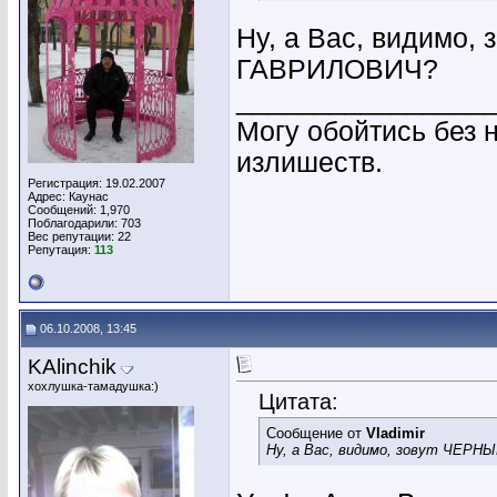
Ну, а Вас, видим
ГАВРИЛОВИЧ?
________________
Могу обойтись без 
излишеств.
Регистрация: 19.02.2007
Адрес: Каунас
Сообщений: 1,970
Поблагодарили: 703
Вес репутации:
22
Репутация:
113
06.10.2008, 13:45
KAlinchik
хохлушка-тамадушка:)
Цитата:
Сообщение от
Vladimir
Ну, а Вас, видимо, зовут ЧЕ