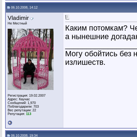
06.10.2008, 14:12
Vladimir
Не Местный
Каким потомкам? Ч
а нынешние догада
________________
Могу обойтись без 
излишеств.
Регистрация: 19.02.2007
Адрес: Каунас
Сообщений: 1,970
Поблагодарили: 703
Вес репутации:
22
Репутация:
113
06.10.2008, 19:34