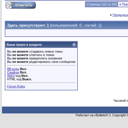
Страница 102 из 250
«
Пер
«
Предыдущ
Здесь присутствуют: 1
(пользователей: 0 , гостей: 1)
Ваши права в разделе
Вы
не можете
создавать новые темы
Вы
не можете
отвечать в темах
Вы
не можете
прикреплять вложения
Вы
не можете
редактировать свои сообщения
BB коды
Вкл.
Смайлы
Вкл.
[IMG]
код
Вкл.
HTML код
Выкл.
Forum Rules
Часовой 
Работает на vBulletin® 3. Copyright 