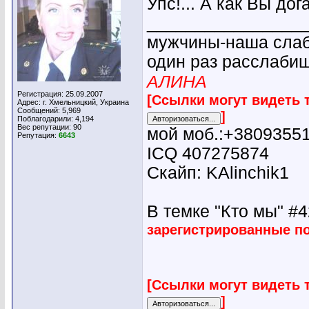
Упс!... А как Вы до
________________
мужчины-наша слабо
один раз расслабиш
АЛИНА
Регистрация: 25.09.2007
[Ссылки могут видеть 
Адрес: г. Хмельницкий, Украина
Сообщений: 5,969
]
Поблагодарили: 4,194
Вес репутации:
90
мой моб.:+3809355
Репутация:
6643
ICQ 407275874
Скайп: KAlinchik1
В темке "Кто мы" #42
зарегистрированные п
[Ссылки могут видеть 
]