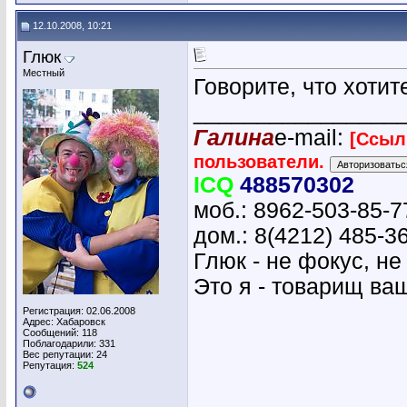
12.10.2008, 10:21
Глюк
Местный
Говорите, что хотит
________________
Галина
e-mail:
[Ссыл
пользователи.
ICQ
488570302
моб.: 8962-503-85-7
дом.: 8(4212) 485-3
Глюк - не фокус, не
Это я - товарищ ваш
Регистрация: 02.06.2008
Адрес: Хабаровск
Сообщений: 118
Поблагодарили: 331
Вес репутации:
24
Репутация:
524