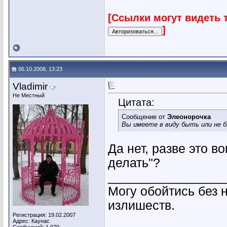
[Ссылки могут видеть 
]
06.10.2008, 13:23
Vladimir
Не Местный
Цитата:
Сообщение от
Элеонорочка
Вы имеете в виду быть или не 
Да нет, разве это в
делать"?
________________
Могу обойтись без 
излишеств.
Регистрация: 19.02.2007
Адрес: Каунас