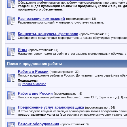
Обсуждение и обмен опытом по любому немузыкальному программному 
Раздел НЕ для публикации ссылок на программы, кpяки и т. п., НЕ 
программного обеспечения.
Распознание композиций
(просматривают: 13)
Распознание композиций, у которых отсутствует название.
Концерты, конкурсы, фестивали
(просматривают: 15)
Сообщения о предстоящих мероприятиях, а так же обсуждение уже прош
Игры
(просматривают: 14)
Название говорит само за себя; в этом разделе можно играть и обсуждать
Поиск и предложение работы
Работа в России
(просматривают: 32)
Поиск и предложение работы в России. Допустимы только серьёзные объ
Подразделы
:
Работа в Москве
Работа вне России
(просматривают: 8)
Поиск и предложение работы вне России (страны СНГ, Европа и т. д.). До
Предложение услуг аранжировщика
(просматривают: 34)
В этом разделе каждый желающий аранжировщик может предложить свои п
предоставляемых услугах
(вся реклама о продаже минусовок удаляется
Ремонт оборудования
(просматривают: 3)