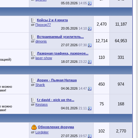
05.03.2026
14:05
Кейсы 2 и 4 юнита
2,470
11,187
от
Прохор77
20.05.2026
14:10
Встраиваемый усилитель...
12,714
64,953
от
dimonis
27.07.2026
07:30
Лазерная графика, лазерное...
110
331
от
laser-show
рацией)
18.07.2026
23:22
Дорин - Пьяная Наташа
450
974
от
Sharik
ме можно
04.06.2026
14:47
ами!
f.r david - pick up the...
75
168
от
Kestass
ме можно
04.01.2026
21:11
ами!
Обновление форума
102
2,770
от
Lordpiter
27.07.2025
19:57