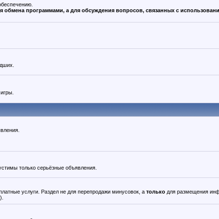
обеспечению.
для обмена программами, а для обсуждения вопросов, связанных с использован
едших.
 игры.
явления.
пустимы только серьёзные объявления.
латные услуги. Раздел не для перепродажи минусовок, а
только
для размещения ин
).