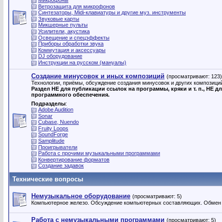
Микрофоны
Ветрозащита для микрофонов
Синтезаторы, Midi-клавиатуры и другие муз. инструменты
Звуковые карты
Микшерные пульты
Усилители, акустика
Освещение и спецэффекты
Приборы обработки звука
Коммутация и аксессуары
DJ оборудование
Инструкции на русском (мануалы)
Создание минусовок и иных композиций
(просматривают: 123)
Технологии, приёмы, обсуждение создания минусовок и других композиций
Раздел НЕ для публикации ссылок на программы, кpяки и т. п., НЕ 
программного обеспечения.
Подразделы
:
Adobe Audition
Sonar
Cubase, Nuendo
Fruity Loops
SoundForge
Samplitude
Проигрыватели
Работа с прочими музыкальными программами
Конвертирование форматов
Создание задавок
Технические вопросы
Немузыкальное оборудование
(просматривают: 5)
Компьютерное железо. Обсуждение компьютерных составляющих. Обмен о
Работа с немузыкальными программами
(просматривают: 5)