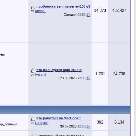
проблема с sennheiser ew100 g3
14,373
432,427
от
Andry_
Сегодня
09:59
ием
Кто пользуется bpm-studio
1,761
24,736
от
ilya.snd
23.06.2026
13:35
Кто работает на MacBook?
392
6,134
от
Lordpiter
орудования.
30.07.2026
12:58
Синхронный запуск видео и...