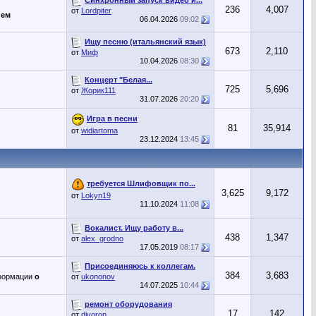
236
4,007
от
Lordpiter
ием
06.04.2026
09:02
Ищу песню (итальянский язык)
673
2,110
от
Миф
10.04.2026
08:30
Концерт "Белая...
725
5,696
от
Жорик111
31.07.2026
20:20
Игра в песни
81
35,914
от
widiartoma
23.12.2024
13:45
требуется Шлифовщик по...
3,625
9,172
от
Lokyn19
11.10.2024
11:08
Вокалист. Ищу работу в...
438
1,347
от
alex_grodno
17.05.2019
08:17
Присоединяюсь к коллегам.
384
3,683
формации
о
от
ukononov
14.07.2025
10:44
ремонт оборудования
17
142
от
djvoron