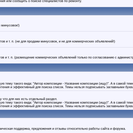
ния или сообщить о поиске специалистов по ремонту.
и минусовок!)
в и т. п. (не для продажи минусовок, и не для коммерческих объявлений!)
ов и т. п. (размещение коммерческих объявлений только по согласованию с админист
ую тему такого вида: "Автор композиции - Название композиции (ищу)". А в самой те
 чтения и эффективный для поиска список. Темы нельзя подписывать заглавными букв
у что для них есть отдельный раздел.
ую тему такого вида: "Автор композиции - Название композиции (ищу)". А в самой те
 чтения и эффективный для поиска список. Темы нельзя подписывать заглавными букв
ехническая поддержка, предложения и отзывы относительно работы сайта и форума.