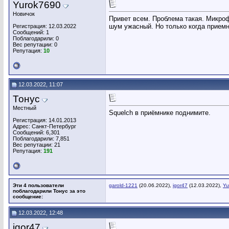
Yurok7690
Новичок
Привет всем. Проблема такая. Микроф
шум ужасный. Но только когда приемни
Регистрация: 12.03.2022
Сообщений: 1
Поблагодарили: 0
Вес репутации:
0
Репутация:
10
12.03.2022, 11:07
Тонус
Местный
Squelch в приёмнике поднимите.
Регистрация: 14.01.2013
Адрес: Санкт-Петербург
Сообщений: 6,301
Поблагодарили: 7,851
Вес репутации:
21
Репутация:
191
Эти 4 пользователи
garold-1221
(20.06.2022),
igor47
(12.03.2022),
Yu
поблагодарили Тонус за это
сообщение:
12.03.2022, 12:48
igor47