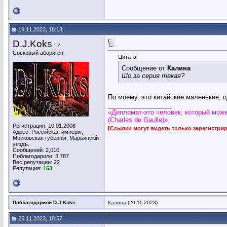
19.11.2023, 18:13
D.J.Koks
Совковый абориген
Цитата:
Сообщение от
Калина
Шо за серия такая?
По моему, это китайские маленькие, 
__________________
«Дипломат-это человек, который може
(Charles de Gaulle)».
Регистрация: 10.01.2008
[Ссылки могут видеть только зарегистр
Адрес: Россiйская имперiя,
Московская губернiя, Марьинскiй
уездъ.
Сообщений: 2,010
Поблагодарили: 3,787
Вес репутации:
22
Репутация:
153
Поблагодарили D.J.Koks:
Калина
(20.11.2023)
25.11.2023, 18:57