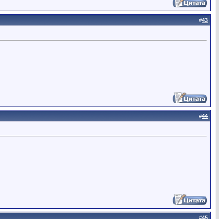
#
43
#
44
#
45