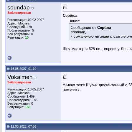
soundap
Заблокирован
Серёжа
,
Регистрация: 02.02.2007
Цитата:
Адрес: Москва
Сообщений: 279
Сообщение от
Серёжа
Поблагодарили: 5
soundap,
Вес репутации:
0
к сожалению не знаю и сам не от
Репутация:
10
Шоу-мастер и 625-нет, спроси у Левш
16.05.2007, 01:10
Vokalmen
Заблокирован
У меня тоже Шурик двухантенный с 58-
поменять.
Регистрация: 13.05.2007
Адрес: Москва
Сообщений: 1,489
Поблагодарили: 186
Вес репутации:
0
Репутация:
156
12.03.2022, 07:56