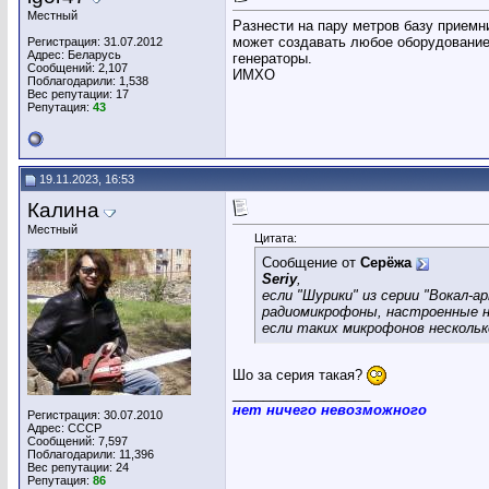
Местный
Разнести на пару метров базу приемн
может создавать любое оборудование
Регистрация: 31.07.2012
Адрес: Беларусь
генераторы.
Сообщений: 2,107
ИМХО
Поблагодарили: 1,538
Вес репутации:
17
Репутация:
43
19.11.2023, 16:53
Калина
Местный
Цитата:
Сообщение от
Серёжа
Seriy
,
если "Шурики" из серии "Вокал-а
радиомикрофоны, настроенные н
если таких микрофонов нескольк
Шо за серия такая?
__________________
нет ничего невозможного
Регистрация: 30.07.2010
Адрес: СССР
Сообщений: 7,597
Поблагодарили: 11,396
Вес репутации:
24
Репутация:
86