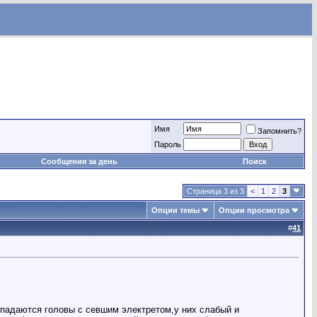
Имя
Запомнить?
Пароль
Сообщения за день
Поиск
Страница 3 из 3
<
1
2
3
Опции темы
Опции просмотра
#
41
опадаются головы с севшим электретом,у них слабый и