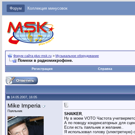
Форум
Коллекция минусовок
Форум сайта plus-msk.ru
>
Музыкальное оборудование
Помехи в радиомикрофоне.
Регистрация
Справка
14.05.2007, 16:05
Mike Imperia
Паяльник
SHAIKER
,
Ну в моем VOTO Частота учетверяетс
А по поводу конденсаторных для сцен
Если есть паяльник и желание..
Я использовал голову (электретную) 