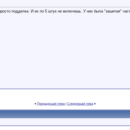
 просто подделка. И их по 5 штук не включишь. У них была "зашитая" час
«
Предыдущая тема
|
Следующая тема
»