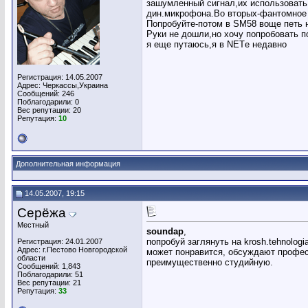
зашумленный сигнал,их использовать
дин.микрофона.Во вторых-фантомное пи
Попробуйте-потом в SM58 воще петь 
Руки не дошли,но хочу попробовать п
я еще путаюсь,я в NETе недавно
Регистрация: 14.05.2007
Адрес: Черкассы,Украина
Сообщений: 246
Поблагодарили: 0
Вес репутации:
20
Репутация:
10
Дополнительная информация
14.05.2007, 19:15
Серёжа
Местный
soundap
,
попробуй заглянуть на krosh.tehnologia
Регистрация: 24.01.2007
Адрес: г.Пестово Новгородской
может понравится, обсуждают профес
области
преимущественно студийную.
Сообщений: 1,843
Поблагодарили: 51
Вес репутации:
21
Репутация:
33