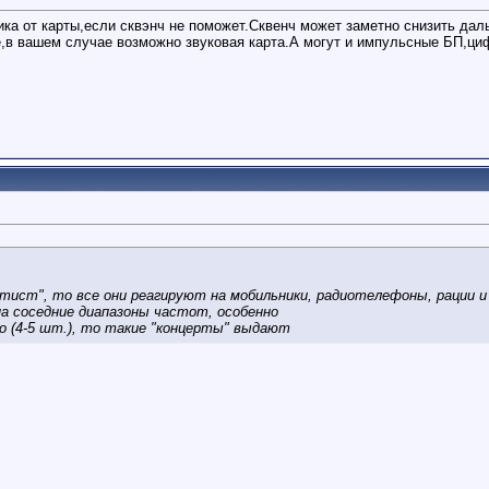
ика от карты,если сквэнч не поможет.Сквенч может заметно снизить дал
,в вашем случае возможно звуковая карта.А могут и импульсные БП,ци
ртист", то все они реагируют на мобильники, радиотелефоны, рации и 
а соседние диапазоны частот, особенно
о (4-5 шт.), то такие "концерты" выдают