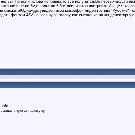
 нельзя.Но если голова исправна,то все получится.Во первых-акустиче
тание и не на 3V,а вольт на 5-6 стабилизатор настроить.И еще я корре
не сможете!Однажды,увидев такой микрофон,лидер группы "Русские" то
одать фантом 48V на "севшую" голову как смещение на конденсаторную.
.info
сиональную аппаратуру,