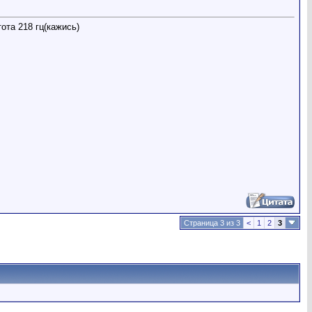
тота 218 гц(кажись)
Страница 3 из 3
<
1
2
3