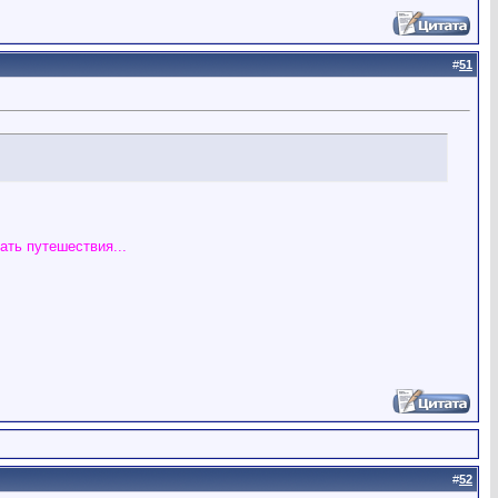
#
51
ать путешествия...
#
52