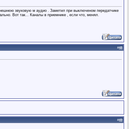
 внешнюю звуковую м аудио . Заметил при выключеном передатчике
ьно. Вот так... Каналы в приемнике , если что, менял.
#
48
#
49