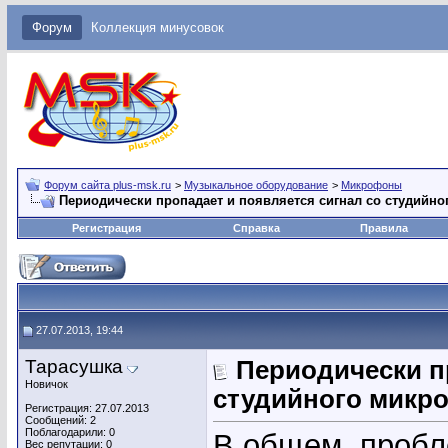
Форум
Коллекция минусовок
Форум сайта plus-msk.ru
>
Музыкальное оборудование
>
Микрофоны
Периодически пропадает и появляется сигнал со студийно
Регистрация
Справка
Правила
27.07.2013, 19:44
Тарасушка
Периодически п
Новичок
студийного микр
Регистрация: 27.07.2013
Сообщений: 2
Поблагодарили: 0
В общем, пробл
Вес репутации:
0