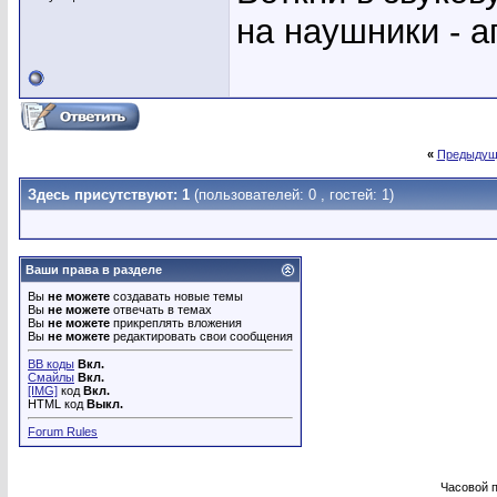
на наушники - а
«
Предыдущ
Здесь присутствуют: 1
(пользователей: 0 , гостей: 1)
Ваши права в разделе
Вы
не можете
создавать новые темы
Вы
не можете
отвечать в темах
Вы
не можете
прикреплять вложения
Вы
не можете
редактировать свои сообщения
BB коды
Вкл.
Смайлы
Вкл.
[IMG]
код
Вкл.
HTML код
Выкл.
Forum Rules
Часовой 