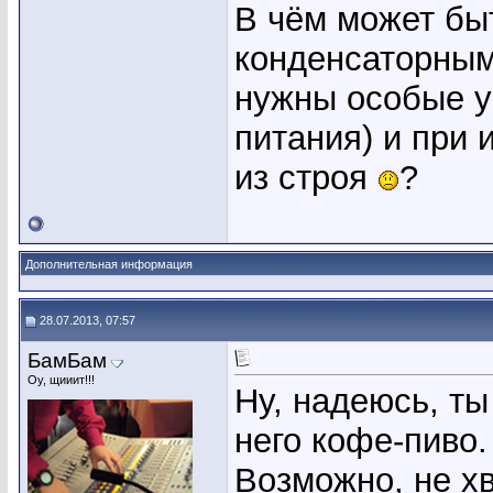
В чём может бы
конденсаторным
нужны особые у
питания) и при 
из строя
?
Дополнительная информация
28.07.2013, 07:57
БамБам
Оу, щииит!!!
Ну, надеюсь, ты
него кофе-пиво.
Возможно, не х