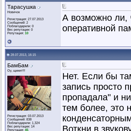
Тарасушка
Новичок
А возможно ли, 
Регистрация: 27.07.2013
Сообщений: 2
оперативной па
Поблагодарили: 0
Вес репутации:
0
Репутация:
10
28.07.2013, 16:15
БамБам
Оу, щииит!!!
Нет. Если бы там
запись просто п
пропадала" и ни
тем более, это 
конденсаторны
Регистрация: 03.07.2013
Сообщений: 838
Поблагодарили: 1,324
Воткни в звуко
Вес репутации:
14
Репутация:
45