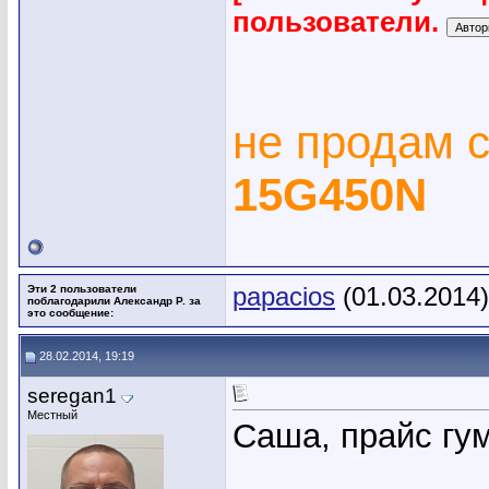
пользователи.
не продам 
15G450N
Эти 2 пользователи
papacios
(01.03.2014
поблагодарили Александр Р. за
это сообщение:
28.02.2014, 19:19
seregan1
Местный
Саша, прайс гу
_____________