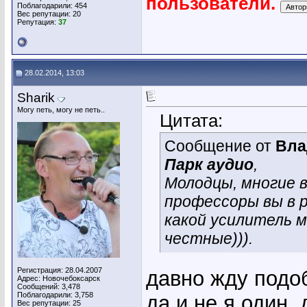
пользователи.
Поблагодарили: 454
Вес репутации:
20
Репутация:
37
28.02.2014, 13:03
Sharik
Могу петь, могу не петь..
Цитата:
Сообщение от
Вла
Парк аудио
,
Молодцы, многие 
профессоры вы в р
какой усилитель м
честные))).
Регистрация: 28.04.2007
давно жду подоб
Адрес: Новочебоксарск
Сообщений: 3,478
Поблагодарили: 3,758
да и не я один, 
Вес репутации:
25