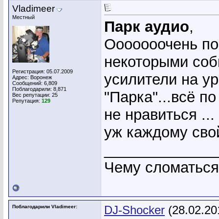
Vladimeer
Местный
Парк аудио
,
Ооооооочень понр
некоторыми собы
Регистрация: 05.07.2009
усилители на ур
Адрес: Воронеж
Сообщений: 6,809
Поблагодарили: 8,871
"Парка"...всё по
Вес репутации:
25
Репутация:
129
не нравиться ...
уж каждому свой
_____________
Чему сломаться ,
Поблагодарили Vladimeer:
DJ-Shocker
(28.02.20