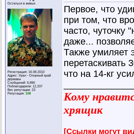
Остаться в живых
Первое, что уди
при том, что вр
часто, чуточку 
даже... позволя
Также умиляет 
перетаскивать 3
что на 14-кг ус
Регистрация: 16.08.2010
Адрес: Урал - Опорный край
державы
_____________
Сообщений: 6,890
Поблагодарили: 12,337
Вес репутации:
23
Кому нравится
Репутация:
108
хрящик
[Ссылки могут ви