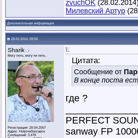
zvuchOK
(28.02.2014
Милевский Артур
(28
Дополнительная информация
28.02.2014, 09:50
Sharik
Могу петь, могу не петь..
Цитата:
Сообщение от
Пар
В конце поста ест
где ?
_____________
PERFECT SOUND
Регистрация: 28.04.2007
sanway FP 10000
Адрес: Новочебоксарск
Сообщений: 3,478