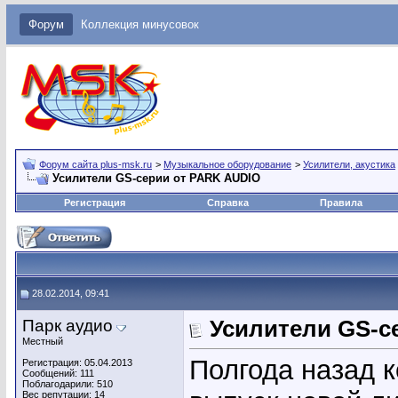
Форум
Коллекция минусовок
Форум сайта plus-msk.ru
>
Музыкальное оборудование
>
Усилители, акустика
Усилители GS-серии от PARK AUDIO
Регистрация
Справка
Правила
28.02.2014, 09:41
Парк аудио
Усилители GS-с
Местный
Полгода назад 
Регистрация: 05.04.2013
Сообщений: 111
Поблагодарили: 510
Вес репутации:
14