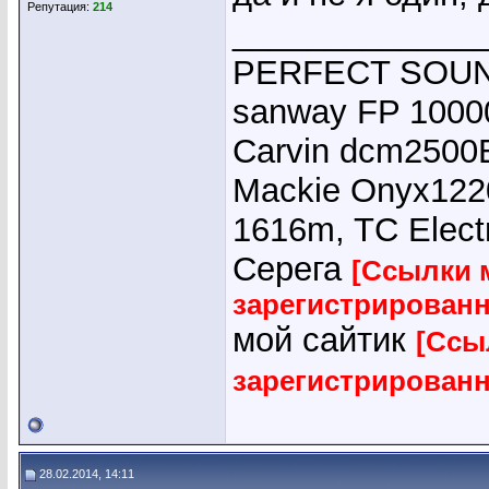
Репутация:
214
_____________
PERFECT SOUND
sanway FP 10000
Carvin dcm2500E
Mackie Onyx1220
1616m, TC Elect
Серега
[Ссылки 
зарегистрирован
мой сайтик
[Ссы
зарегистрирован
28.02.2014, 14:11