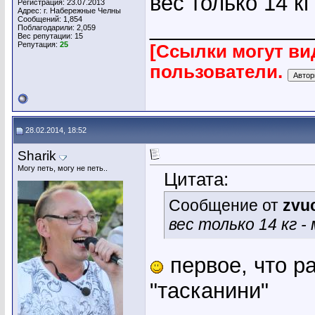
вес только 14 кг
Регистрация: 23.07.2013
Адрес: г. Набережные Челны
Сообщений: 1,854
_____________
Поблагодарили: 2,059
Вес репутации:
15
Репутация:
25
[Ссылки могут ви
пользователи.
28.02.2014, 18:52
Sharik
Могу петь, могу не петь..
Цитата:
Сообщение от
zvu
вес только 14 кг 
первое, что ра
"тасканини"