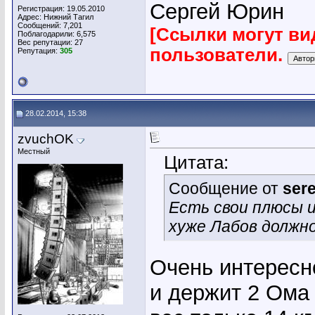
Сергей Юрин
Регистрация: 19.05.2010
Адрес: Нижний Тагил
Сообщений: 7,201
[Ссылки могут ви
Поблагодарили: 6,575
Вес репутации:
27
пользователи.
Репутация:
305
28.02.2014, 15:38
zvuchOK
Местный
Цитата:
Сообщение от
ser
Есть свои плюсы и
хуже Лабов должно 
Очень интересн
и держит 2 Ома 