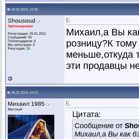
28.02.2014, 21:55
Shousoud
Заблокирован
Михаил,а Вы как
Регистрация: 25.01.2011
Сообщений: 40
розницу?К тому 
Поблагодарили: 9
Вес репутации:
0
Репутация:
15
меньше,откуда 
эти продавцы н
28.02.2014, 22:01
Михаил 1985
Местный
Цитата:
Сообщение от
Sho
Михаил,а Вы как б