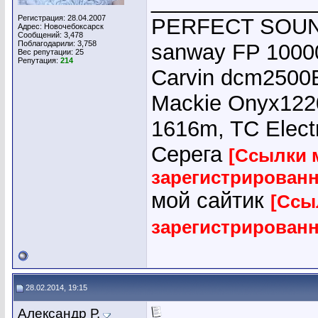
_____________
Регистрация: 28.04.2007
PERFECT SOUND
Адрес: Новочебоксарск
Сообщений: 3,478
Поблагодарили: 3,758
sanway FP 10000
Вес репутации:
25
Репутация:
214
Carvin dcm2500E
Mackie Onyx1220
1616m, TC Elect
Серега
[Ссылки 
зарегистрирован
мой сайтик
[Ссы
зарегистрирован
28.02.2014, 19:15
Александр Р.